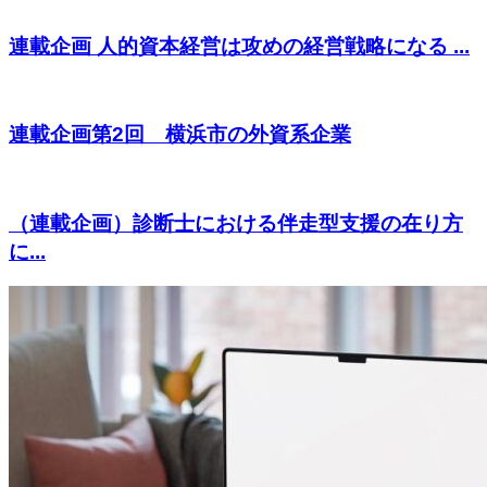
連載企画 人的資本経営は攻めの経営戦略になる ...
連載企画第2回 横浜市の外資系企業
（連載企画）診断士における伴走型支援の在り方
に...