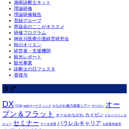
湘南診断士ネット
理論研修
理論研修報告
登録グループ
県協会のここがオススメ
研修プログラム
神奈川医療介護経営研究会
秋のオリエン
経営者・支援機関
観光レポート
観光事業
診断士の日フェスタ
賞授与
タグ
DX
オー
かながわ魅力探索ツアー
TQM
webマーケティング
やりがい
プン＆フラット
カイゼン
オールかながわ
グループインタ
セミナー
パラレルキャリア
ビュー
データ活用
人的資本経営