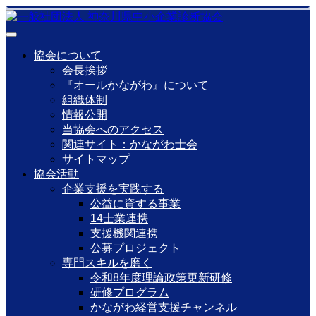
協会について
会長挨拶
『オールかながわ』について
組織体制
情報公開
当協会へのアクセス
関連サイト：かながわ士会
サイトマップ
協会活動
企業支援を実践する
公益に資する事業
14士業連携
支援機関連携
公募プロジェクト
専門スキルを磨く
令和8年度理論政策更新研修
研修プログラム
かながわ経営支援チャンネル