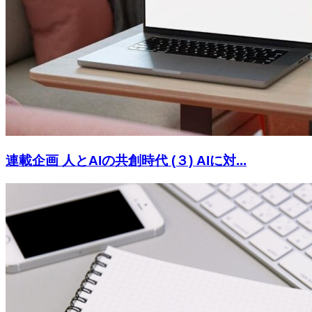
連載企画 人とAIの共創時代 (３) AIに対...