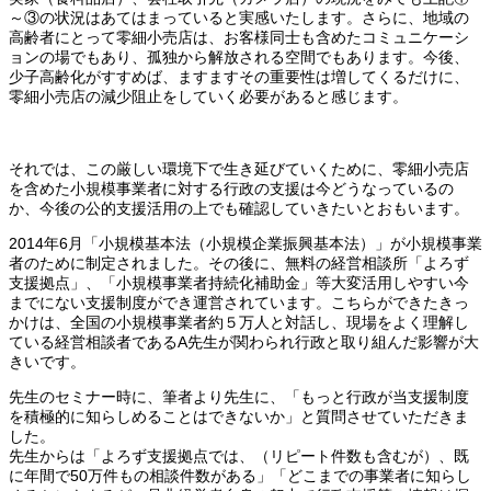
～③の状況はあてはまっていると実感いたします。さらに、地域の
高齢者にとって零細小売店は、お客様同士も含めたコミュニケーシ
ョンの場でもあり、孤独から解放される空間でもあります。今後、
少子高齢化がすすめば、ますますその重要性は増してくるだけに、
零細小売店の減少阻止をしていく必要があると感じます。
それでは、この厳しい環境下で生き延びていくために、零細小売店
を含めた小規模事業者に対する行政の支援は今どうなっているの
か、今後の公的支援活用の上でも確認していきたいとおもいます。
2014年6月「小規模基本法（小規模企業振興基本法）」が小規模事業
者のために制定されました。その後に、無料の経営相談所「よろず
支援拠点」、「小規模事業者持続化補助金」等大変活用しやすい今
までにない支援制度ができ運営されています。こちらができたきっ
かけは、全国の小規模事業者約５万人と対話し、現場をよく理解し
ている経営相談者であるA先生が関わられ行政と取り組んだ影響が大
きいです。
先生のセミナー時に、筆者より先生に、「もっと行政が当支援制度
を積極的に知らしめることはできないか」と質問させていただきま
した。
先生からは「よろず支援拠点では、（リピート件数も含むが）、既
に年間で50万件もの相談件数がある」「どこまでの事業者に知らし