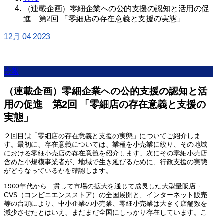
（連載企画）零細企業への公的支援の認知と活用の促
進 第2回 「零細店の存在意義と支援の実態」
12月
04
2023
会報
（連載企画）零細企業への公的支援の認知と活
用の促進 第2回 「零細店の存在意義と支援の
実態」
２回目は「零細店の存在意義と支援の実態」についてご紹介しま
す。最初に、存在意義については、業種を小売業に絞り、その地域
における零細小売店の存在意義を紹介します。次にその零細小売店
含めた小規模事業者が、地域で生き延びるために、行政支援の実態
がどうなっているかを確認します。
1960年代から一貫して市場の拡大を通じて成長した大型量販店・
CVS（コンビニエンスストア）の全国展開と、インターネット販売
等の台頭により、中小企業の小売業、零細小売業は大きく店舗数を
減少させたとはいえ、まだまだ全国にしっかり存在しています。こ