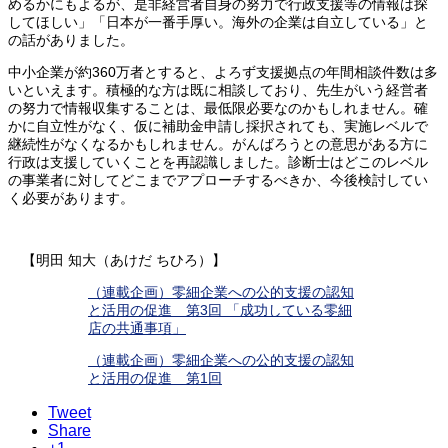
めるかにもよるが、是非経営者自身の努力で行政支援等の情報は探
してほしい」「日本が一番手厚い。海外の企業は自立している」と
の話がありました。
中小企業が約360万者とすると、よろず支援拠点の年間相談件数は多
いといえます。積極的な方は既に相談しており、先生がいう経営者
の努力で情報収集することは、最低限必要なのかもしれません。確
かに自立性がなく、仮に補助金申請し採択されても、実施レベルで
継続性がなくなるかもしれません。がんばろうとの意思がある方に
行政は支援していくことを再認識しました。診断士はどこのレベル
の事業者に対してどこまでアプローチするべきか、今後検討してい
く必要があります。
【明田 知大（あけだ ちひろ）】
（連載企画）零細企業への公的支援の認知
と活用の促進 第3回 「成功している零細
店の共通事項」
（連載企画）零細企業への公的支援の認知
と活用の促進 第1回
Tweet
Share