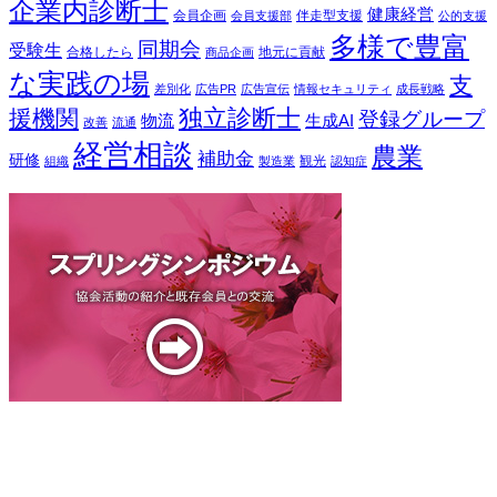
企業内診断士
健康経営
会員企画
伴走型支援
会員支援部
公的支援
多様で豊富
同期会
受験生
合格したら
地元に貢献
商品企画
な実践の場
支
差別化
広告PR
広告宣伝
情報セキュリティ
成長戦略
独立診断士
援機関
登録グループ
物流
生成AI
改善
流通
経営相談
農業
補助金
研修
観光
組織
製造業
認知症