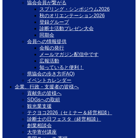
協会会員が繋がる
スプリング・シンポジウム2026
秋のオリエンテーション2026
登録グループ
診断士活動プレゼン大会
同期会
会員への情報提供
会報の発行
メールマガジン配信中です
広報活動
知っていると便利！
県協会の歩き方(FAQ)
イベントカレンダー
企業、行政・支援者の皆様へ
貢献先の皆様へ
SDGsへの取組
観光業支援
テクヨコ2026（セミナー＆経営相談）
診断士の日フェスタ（経営相談）
創業相談会
大学寄付講座