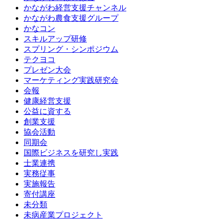
かながわ経営支援チャンネル
かながわ農食支援グループ
かなコン
スキルアップ研修
スプリング・シンポジウム
テクヨコ
プレゼン大会
マーケティング実践研究会
会報
健康経営支援
公益に資する
創業支援
協会活動
同期会
国際ビジネスを研究し実践
士業連携
実務従事
実施報告
寄付講座
未分類
未病産業プロジェクト