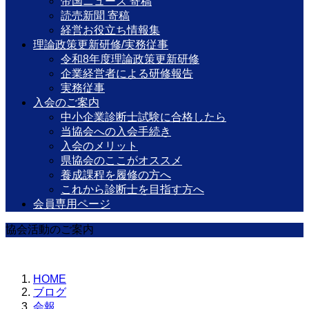
帝国ニュース 寄稿
読売新聞 寄稿
経営お役立ち情報集
理論政策更新研修/実務従事
令和8年度理論政策更新研修
企業経営者による研修報告
実務従事
入会のご案内
中小企業診断士試験に合格したら
当協会への入会手続き
入会のメリット
県協会のここがオススメ
養成課程を履修の方へ
これから診断士を目指す方へ
会員専用ページ
協会活動のご案内
HOME
ブログ
会報