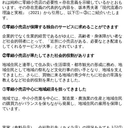
れは純粋に零細小売店の必要性＝存在意義を示唆しているかとおも
います。その存在意義の代表的な内容を、坂本秀夫著『現代流通の
理論と実相』（2021）から引用し、以下①～③にご紹介いたしま
す。
①零細小売店が保障する独自のサービスに求めることができます
企業的でなく生業的経営であるがゆえに、高齢者・身体障がい者な
ど社会的弱者にとって、「近所に小売店がある、必要なとき配達も
してくれるサービスが大事」とされています。
②零細小売店が果たしてきた社会的役割があります
地域住民と連帯して住み良い生活環境・都市観光の形成に務め、地
域住民として地域の祭礼など文化行事の担い手となり、地域を支え
てきました。さらに、買物に来る地域の青少年たちに社会の常識を
教えるなど社会的役割を果たしてきました。
③
零細小売店中心に地域経済を担ってきました
地域では、中小小売業を中心に、製造業・農漁業の生産と地域住民
の購買力がバランスを保ちながら発展し、地域住民の雇用を保障し
ています。
実家（食料品店）、会社取引先（カメラ店）の現況をみても上記①