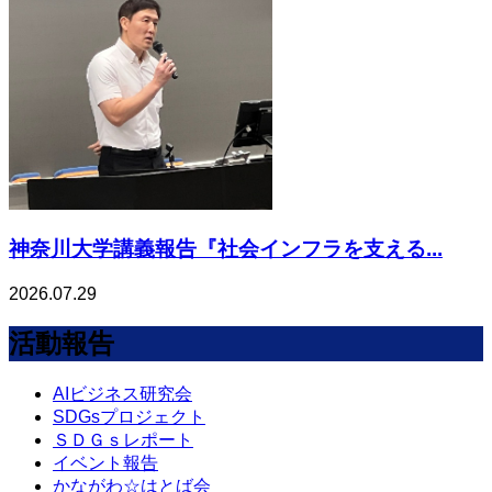
神奈川大学講義報告『社会インフラを支える...
2026.07.29
活動報告
AIビジネス研究会
SDGsプロジェクト
ＳＤＧｓレポート
イベント報告
かながわ☆はとば会