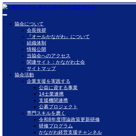
協会について
会長挨拶
『オールかながわ』について
組織体制
情報公開
当協会へのアクセス
関連サイト：かながわ士会
サイトマップ
協会活動
企業支援を実践する
公益に資する事業
14士業連携
支援機関連携
公募プロジェクト
専門スキルを磨く
令和8年度理論政策更新研修
研修プログラム
かながわ経営支援チャンネル