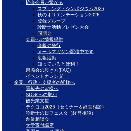
協会会員が繋がる
スプリング・シンポジウム2026
秋のオリエンテーション2026
登録グループ
診断士活動プレゼン大会
同期会
会員への情報提供
会報の発行
メールマガジン配信中です
広報活動
知っていると便利！
県協会の歩き方(FAQ)
イベントカレンダー
企業、行政・支援者の皆様へ
貢献先の皆様へ
SDGsへの取組
観光業支援
テクヨコ2026（セミナー＆経営相談）
診断士の日フェスタ（経営相談）
創業相談会
大学寄付講座