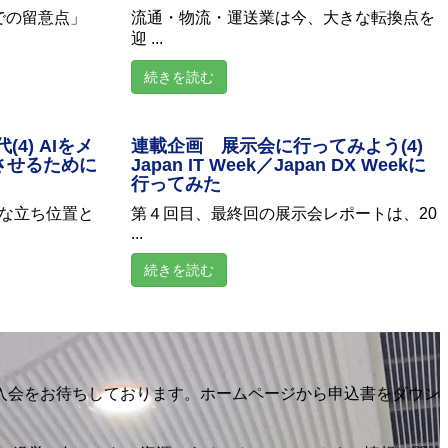
での留意点」
流通・物流・運送業は今、大きな転換点を
迎 ...
続きを読む
4) AIをメ
連載企画 展示会に行ってみよう(4)
させるために
Japan IT Week／Japan DX Weekに
行ってみた
うな立ち位置と
第４回目、最終回の展示会レポートは、20
...
続きを読む
入会をお待ちしております。ホームページから申込書をダウン