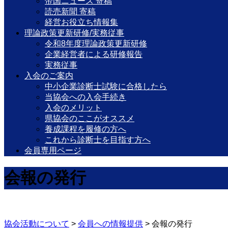
帝国ニュース 寄稿
読売新聞 寄稿
経営お役立ち情報集
理論政策更新研修/実務従事
令和8年度理論政策更新研修
企業経営者による研修報告
実務従事
入会のご案内
中小企業診断士試験に合格したら
当協会への入会手続き
入会のメリット
県協会のここがオススメ
養成課程を履修の方へ
これから診断士を目指す方へ
会員専用ページ
会報の発行
協会活動について
>
会員への情報提供
>
会報の発行