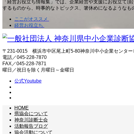
「経営お役立ち情報集」では、企業経営や支援にお役立て頂
するものから、時事的なトピックス、箸休めになるようなも
ここがオススメ
経営お役立ち
〒231-0015 横浜市中区尾上町5-80神奈川中小企業センター
電話／045-228-7870
FAX／045-228-7871
曜日／祝日を除く月曜日～金曜日
公式Youtube
HOME
県協会について
神奈川診断士会
活動報告ブログ
協会活動について