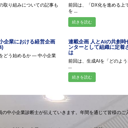
の取り組みについての記事も
前回は、「DX化を進める上
を ...
続きを読む
中小企業における経営企画
連載企画 人とAIの共創時代(
)
ンターとして組織に定着
は
をどう始めるか ― 中小企業
前回は、生成AIを「どのよ
...
続きを読む
員の中小企業診断士が伝えていきます。年間を通じて皆様のご