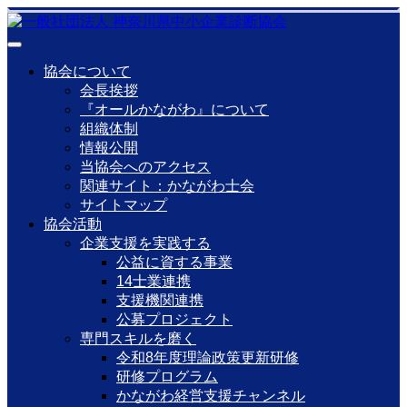
協会について
会長挨拶
『オールかながわ』について
組織体制
情報公開
当協会へのアクセス
関連サイト：かながわ士会
サイトマップ
協会活動
企業支援を実践する
公益に資する事業
14士業連携
支援機関連携
公募プロジェクト
専門スキルを磨く
令和8年度理論政策更新研修
研修プログラム
かながわ経営支援チャンネル