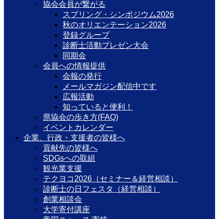
協会会員が繋がる
スプリング・シンポジウム2026
秋のオリエンテーション2026
登録グループ
診断士活動プレゼン大会
同期会
会員への情報提供
会報の発行
メールマガジン配信中です
広報活動
知っていると便利！
県協会の歩き方(FAQ)
イベントカレンダー
企業、行政・支援者の皆様へ
貢献先の皆様へ
SDGsへの取組
観光業支援
テクヨコ2026（セミナー＆経営相談）
診断士の日フェスタ（経営相談）
創業相談会
大学寄付講座