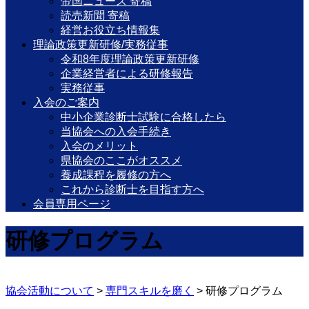
帝国ニュース 寄稿
読売新聞 寄稿
経営お役立ち情報集
理論政策更新研修/実務従事
令和8年度理論政策更新研修
企業経営者による研修報告
実務従事
入会のご案内
中小企業診断士試験に合格したら
当協会への入会手続き
入会のメリット
県協会のここがオススメ
養成課程を履修の方へ
これから診断士を目指す方へ
会員専用ページ
研修プログラム
協会活動について
>
専門スキルを磨く
>
研修プログラム