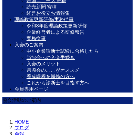
帝国ニュース 寄稿
読売新聞 寄稿
経営お役立ち情報集
理論政策更新研修/実務従事
令和8年度理論政策更新研修
企業経営者による研修報告
実務従事
入会のご案内
中小企業診断士試験に合格したら
当協会への入会手続き
入会のメリット
県協会のここがオススメ
養成課程を履修の方へ
これから診断士を目指す方へ
会員専用ページ
協会活動のご案内
HOME
ブログ
会報