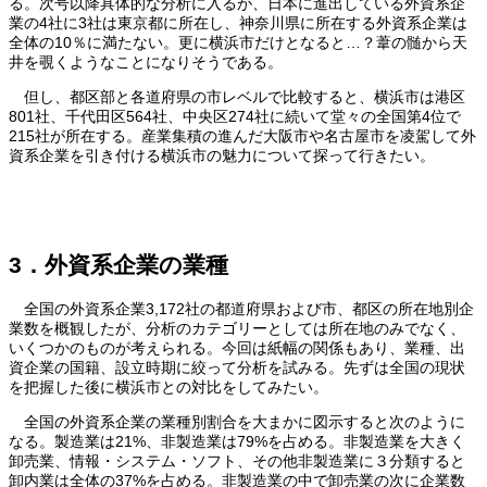
る。次号以降具体的な分析に入るが、日本に進出している外資系企
業の4社に3社は東京都に所在し、神奈川県に所在する外資系企業は
全体の10％に満たない。更に横浜市だけとなると…？葦の髄から天
井を覗くようなことになりそうである。
但し、都区部と各道府県の市レベルで比較すると、横浜市は港区
801社、千代田区564社、中央区274社に続いて堂々の全国第4位で
215社が所在する。産業集積の進んだ大阪市や名古屋市を凌駕して外
資系企業を引き付ける横浜市の魅力について探って行きたい。
3．外資系企業の業種
全国の外資系企業3,172社の都道府県および市、都区の所在地別企
業数を概観したが、分析のカテゴリーとしては所在地のみでなく、
いくつかのものが考えられる。今回は紙幅の関係もあり、業種、出
資企業の国籍、設立時期に絞って分析を試みる。先ずは全国の現状
を把握した後に横浜市との対比をしてみたい。
全国の外資系企業の業種別割合を大まかに図示すると次のように
なる。製造業は21%、非製造業は79%を占める。非製造業を大きく
卸売業、情報・システム・ソフト、その他非製造業に３分類すると
卸内業は全体の37%を占める。非製造業の中で卸売業の次に企業数