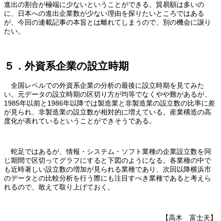
進出の割合が極端に少ないということができる。貿易額は多いの
に、日本への進出企業数が少ない理由を探りたいところではある
が、今回の連載記事の本旨とは離れてしまうので、別の機会に譲り
たい。
５．外資系企業の設立時期
全国レベルでの外資系企業の分析の最後に設立時期を見てみた
い。元データの設立時期の区切り方が均等でなくやや難があるが、
1985年以前と1986年以降では製造業と非製造業の設立数の比率に差
が見られ、非製造業の設立数が相対的に増えている。産業構造の高
度化が表れているということができそうである。
蛇足ではあるが、情報・システム・ソフト業種の企業設立数を同
じ期間で区切ってグラフにすると下図のようになる。各業種の中で
も近時著しい設立数の増加が見られる業種であり、次回以降横浜市
のデータとの比較分析を行う際にも注目すべき業種であると考えら
れるので、敢えて取り上げておく。
【高木 富士夫】