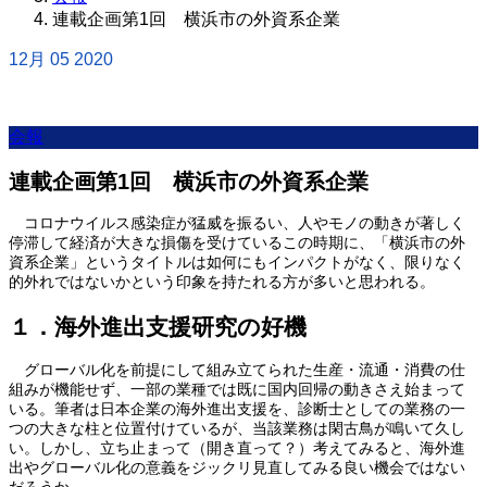
連載企画第1回 横浜市の外資系企業
12月
05
2020
会報
連載企画第1回 横浜市の外資系企業
コロナウイルス感染症が猛威を振るい、人やモノの動きが著しく
停滞して経済が大きな損傷を受けているこの時期に、「横浜市の外
資系企業」というタイトルは如何にもインパクトがなく、限りなく
的外れではないかという印象を持たれる方が多いと思われる。
１．海外進出支援研究の好機
グローバル化を前提にして組み立てられた生産・流通・消費の仕
組みが機能せず、一部の業種では既に国内回帰の動きさえ始まって
いる。筆者は日本企業の海外進出支援を、診断士としての業務の一
つの大きな柱と位置付けているが、当該業務は閑古鳥が鳴いて久し
い。しかし、立ち止まって（開き直って？）考えてみると、海外進
出やグローバル化の意義をジックリ見直してみる良い機会ではない