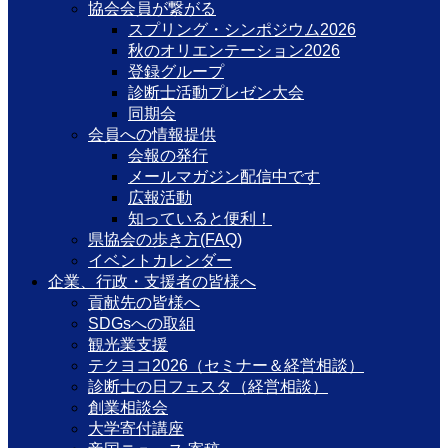
協会会員が繋がる
スプリング・シンポジウム2026
秋のオリエンテーション2026
登録グループ
診断士活動プレゼン大会
同期会
会員への情報提供
会報の発行
メールマガジン配信中です
広報活動
知っていると便利！
県協会の歩き方(FAQ)
イベントカレンダー
企業、行政・支援者の皆様へ
貢献先の皆様へ
SDGsへの取組
観光業支援
テクヨコ2026（セミナー＆経営相談）
診断士の日フェスタ（経営相談）
創業相談会
大学寄付講座