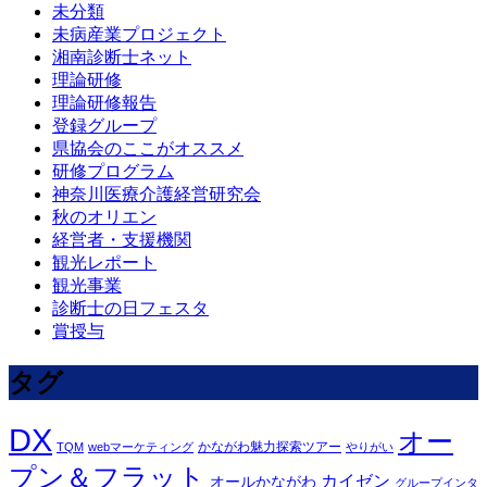
未分類
未病産業プロジェクト
湘南診断士ネット
理論研修
理論研修報告
登録グループ
県協会のここがオススメ
研修プログラム
神奈川医療介護経営研究会
秋のオリエン
経営者・支援機関
観光レポート
観光事業
診断士の日フェスタ
賞授与
タグ
DX
オー
かながわ魅力探索ツアー
TQM
webマーケティング
やりがい
プン＆フラット
カイゼン
オールかながわ
グループインタ