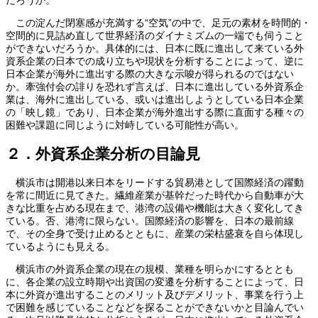
だろうか。
この淀んだ閉塞感が充満する“空気”の中で、足元の素材を時間的・
空間的に見詰め直して世界経済のダイナミズムの一端でも伺うこと
ができないだろうか。具体的には、日本に既に進出して来ている外
資系企業の日本での成り立ちや現状を分析することによって、逆に
日本企業が海外に進出する際の大きな示唆が得られるのではない
か。牽強付会の誹りを恐れず言えば、日本に進出している外資系企
業は、海外に進出している、或いは進出しようとしている日本企業
の「映し鏡」であり、日本企業が海外進出する際に直面する種々の
困難や課題に同じように対峙している可能性が高い。
２．外資系企業分析の目論見
横浜市は開港以来日本をリードする貿易港として国際経済の躍動
を常に間近に見てきた。繊維産業が基幹だった時代から自動車が大
きな比重を占める現在まで、港湾の設備や機能は大きく変化してき
ている。否、港湾に限らない。国際経済の影響を、日本の最前線
で、その全身で受け止めるとともに、産業の栄枯盛衰を自ら体現し
ているようにも見える。
横浜市の外資系企業の現在の規模、業種を明らかにするととも
に、各企業の設立時期や出資国の変遷を分析することによって、日
本に外資が進出することのメリット及びデメリット、事業を行う上
で困難を感じていることなどを探ることができないかと目論んでい