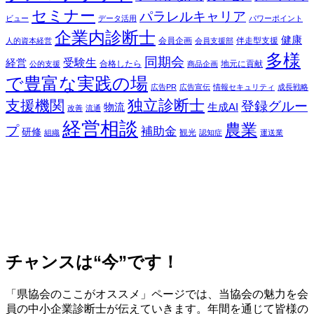
セミナー
パラレルキャリア
ビュー
データ活用
パワーポイント
企業内診断士
健康
会員企画
伴走型支援
人的資本経営
会員支援部
多様
同期会
受験生
経営
合格したら
地元に貢献
公的支援
商品企画
で豊富な実践の場
広告PR
広告宣伝
情報セキュリティ
成長戦略
独立診断士
支援機関
登録グルー
物流
生成AI
改善
流通
経営相談
農業
プ
補助金
研修
観光
組織
認知症
運送業
チャンスは“今”です！
「県協会のここがオススメ」ページでは、当協会の魅力を会
員の中小企業診断士が伝えていきます。年間を通じて皆様の