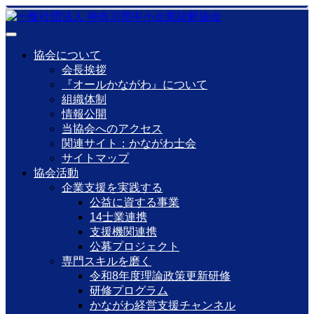
協会について
会長挨拶
『オールかながわ』について
組織体制
情報公開
当協会へのアクセス
関連サイト：かながわ士会
サイトマップ
協会活動
企業支援を実践する
公益に資する事業
14士業連携
支援機関連携
公募プロジェクト
専門スキルを磨く
令和8年度理論政策更新研修
研修プログラム
かながわ経営支援チャンネル