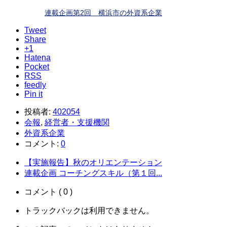
連載企画第2回 横浜市の外資系企業
Tweet
Share
+1
Hatena
Pocket
RSS
feedly
Pin it
投稿者:
402054
会報
,
経営者・支援機関
外資系企業
コメント:
0
【実施報告】秋のオリエンテーション
連載企画 コーチングスキル（第１回...
コメント ( 0 )
トラックバックは利用できません。