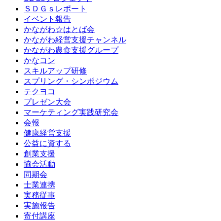
ＳＤＧｓレポート
イベント報告
かながわ☆はとば会
かながわ経営支援チャンネル
かながわ農食支援グループ
かなコン
スキルアップ研修
スプリング・シンポジウム
テクヨコ
プレゼン大会
マーケティング実践研究会
会報
健康経営支援
公益に資する
創業支援
協会活動
同期会
士業連携
実務従事
実施報告
寄付講座