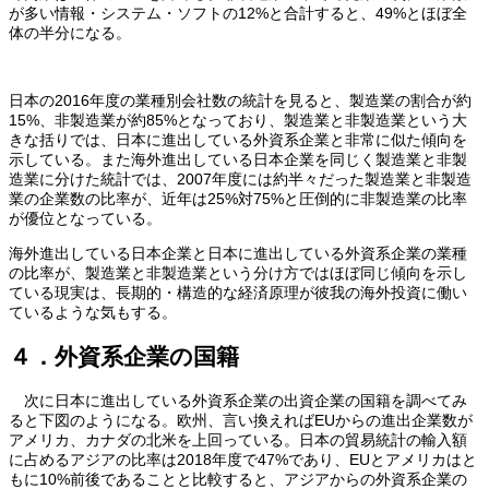
が多い情報・システム・ソフトの12%と合計すると、49%とほぼ全
体の半分になる。
日本の2016年度の業種別会社数の統計を見ると、製造業の割合が約
15%、非製造業が約85%となっており、製造業と非製造業という大
きな括りでは、日本に進出している外資系企業と非常に似た傾向を
示している。また海外進出している日本企業を同じく製造業と非製
造業に分けた統計では、2007年度には約半々だった製造業と非製造
業の企業数の比率が、近年は25%対75%と圧倒的に非製造業の比率
が優位となっている。
海外進出している日本企業と日本に進出している外資系企業の業種
の比率が、製造業と非製造業という分け方ではほぼ同じ傾向を示し
ている現実は、長期的・構造的な経済原理が彼我の海外投資に働い
ているような気もする。
４．外資系企業の国籍
次に日本に進出している外資系企業の出資企業の国籍を調べてみ
ると下図のようになる。欧州、言い換えればEUからの進出企業数が
アメリカ、カナダの北米を上回っている。日本の貿易統計の輸入額
に占めるアジアの比率は2018年度で47%であり、EUとアメリカはと
もに10%前後であることと比較すると、アジアからの外資系企業の