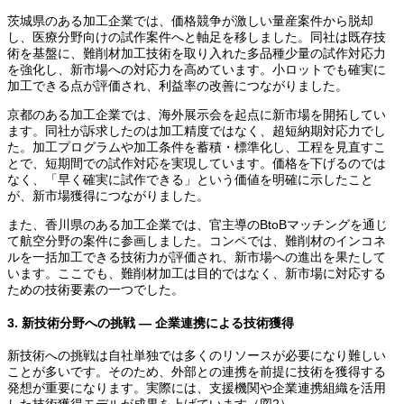
茨城県のある加工企業では、価格競争が激しい量産案件から脱却
し、医療分野向けの試作案件へと軸足を移しました。同社は既存技
術を基盤に、難削材加工技術を取り入れた多品種少量の試作対応力
を強化し、新市場への対応力を高めています。小ロットでも確実に
加工できる点が評価され、利益率の改善につながりました。
京都のある加工企業では、海外展示会を起点に新市場を開拓してい
ます。同社が訴求したのは加工精度ではなく、超短納期対応力でし
た。加工プログラムや加工条件を蓄積・標準化し、工程を見直すこ
とで、短期間での試作対応を実現しています。価格を下げるのでは
なく、「早く確実に試作できる」という価値を明確に示したこと
が、新市場獲得につながりました。
また、香川県のある加工企業では、官主導のBtoBマッチングを通じ
て航空分野の案件に参画しました。コンペでは、難削材のインコネ
ルを一括加工できる技術力が評価され、新市場への進出を果たして
います。ここでも、難削材加工は目的ではなく、新市場に対応する
ための技術要素の一つでした。
3. 新技術分野への挑戦 ― 企業連携による技術獲得
新技術への挑戦は自社単独では多くのリソースが必要になり難しい
ことが多いです。そのため、外部との連携を前提に技術を獲得する
発想が重要になります。実際には、支援機関や企業連携組織を活用