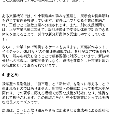
した技術獲得モデルが成果を上げています（図2）。
ある支援機関では、中小製造業の強みを整理し、展示会や営業活動
を通じて案件を獲得しています。案件はハブとなる企業に集約さ
れ、工程ごとに複数企業へ分担されます。また、別の支援機関で
は、上記営業活動に加えて、設計段階まで支援団体側で対応できる
体制を整えることで、試作や新分野案件を受注しやすくしていま
す。
さらに、企業主体で連携するケースもあります。京都試作ネット、
イタテック、GLITなどの企業連携組織では、各社がコア技術を持ち
寄り、弱みを補完し合うことで顧客要望に対応しています。新技術
分野への挑戦は、研究開発ではなく、連携を前提とした市場対応力
の高度化として進められています。
4. まとめ
飛躍型の差別化は、「新市場」と「新技術」を別々に考えることで
生まれるものではありません。新市場への挑戦によって要求水準が
変わり、その要求に応える過程で必要な技術が明確になり、連携を
通じて獲得されます。この循環こそが、中小製造業にとって現実的
な成長メカニズムです。
次回は、こうした取り組みをさらに加速させる生成AIによる差別化