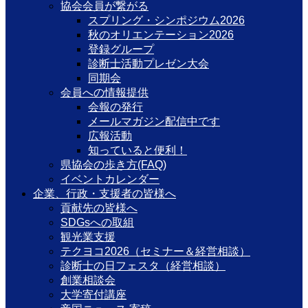
協会会員が繋がる
スプリング・シンポジウム2026
秋のオリエンテーション2026
登録グループ
診断士活動プレゼン大会
同期会
会員への情報提供
会報の発行
メールマガジン配信中です
広報活動
知っていると便利！
県協会の歩き方(FAQ)
イベントカレンダー
企業、行政・支援者の皆様へ
貢献先の皆様へ
SDGsへの取組
観光業支援
テクヨコ2026（セミナー＆経営相談）
診断士の日フェスタ（経営相談）
創業相談会
大学寄付講座