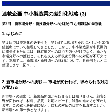
会報
連載企画 中小製造業の差別化戦略 (3)
第3回 新市場分野・新技術分野への挑戦が生む飛躍型の差別化
1. はじめに
第１回では差別化の必要性を、第2回では現場力を起点とした付加価
値創出について整理してきました。しかし、中小製造業が中長期的
に成長するためには、既存顧客への対応力強化だけでなく、新たな
市場分野への挑戦と、それを支える新技術分野への対応が不可欠で
す。本稿では、新市場と新技術への挑戦について、具体例をもとに
整理します（図１）。
2. 新市場分野への挑戦 ― 市場が変われば、求められる対応
が変わる
新市場への進出は、新製品開発から始まるとは限りません。顧客分
野が変われば、材料、品質、対応スピード、試作の進め方が変わり
ます。この変化を的確に捉え、自社の対応の仕方を見直すことが、
新市場への第一歩となります。