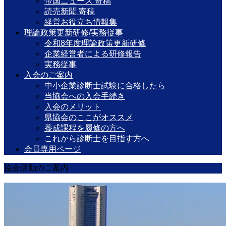
帝国ニュース 寄稿
読売新聞 寄稿
経営お役立ち情報集
理論政策更新研修/実務従事
令和8年度理論政策更新研修
企業経営者による研修報告
実務従事
入会のご案内
中小企業診断士試験に合格したら
当協会への入会手続き
入会のメリット
県協会のここがオススメ
養成課程を履修の方へ
これから診断士を目指す方へ
会員専用ページ
協会活動のご案内