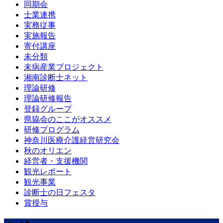
同期会
士業連携
実務従事
実施報告
寄付講座
未分類
未病産業プロジェクト
湘南診断士ネット
理論研修
理論研修報告
登録グループ
県協会のここがオススメ
研修プログラム
神奈川医療介護経営研究会
秋のオリエン
経営者・支援機関
観光レポート
観光事業
診断士の日フェスタ
賞授与