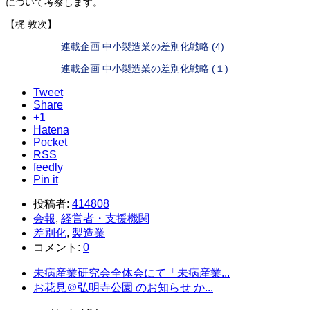
について考察します。
【梶 敦次】
連載企画 中小製造業の差別化戦略 (4)
連載企画 中小製造業の差別化戦略 (１)
Tweet
Share
+1
Hatena
Pocket
RSS
feedly
Pin it
投稿者:
414808
会報
,
経営者・支援機関
差別化
,
製造業
コメント:
0
未病産業研究会全体会にて「未病産業...
お花見＠弘明寺公園 のお知らせ か...