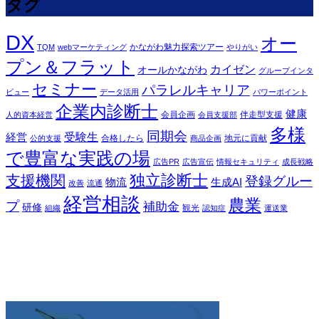
タグ
DX
オー
かながわ魅力探索ツアー
TQM
webマーケティング
やりがい
プン＆フラット
カイゼン
オールかながわ
グループインタ
セミナー
パラレルキャリア
ビュー
データ活用
パワーポイント
企業内診断士
健康
会員企画
伴走型支援
人的資本経営
会員支援部
多様
同期会
受験生
経営
合格したら
地元に貢献
公的支援
商品企画
で豊富な実践の場
広告PR
広告宣伝
情報セキュリティ
成長戦略
独立診断士
支援機関
登録グルー
物流
生成AI
改善
流通
経営相談
農業
プ
補助金
研修
観光
組織
認知症
運送業