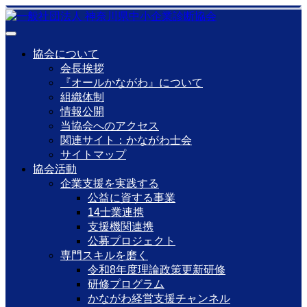
協会について
会長挨拶
『オールかながわ』について
組織体制
情報公開
当協会へのアクセス
関連サイト：かながわ士会
サイトマップ
協会活動
企業支援を実践する
公益に資する事業
14士業連携
支援機関連携
公募プロジェクト
専門スキルを磨く
令和8年度理論政策更新研修
研修プログラム
かながわ経営支援チャンネル