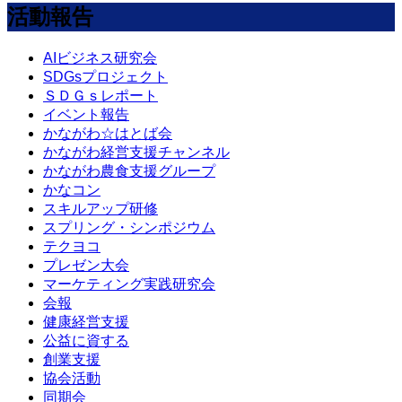
活動報告
AIビジネス研究会
SDGsプロジェクト
ＳＤＧｓレポート
イベント報告
かながわ☆はとば会
かながわ経営支援チャンネル
かながわ農食支援グループ
かなコン
スキルアップ研修
スプリング・シンポジウム
テクヨコ
プレゼン大会
マーケティング実践研究会
会報
健康経営支援
公益に資する
創業支援
協会活動
同期会