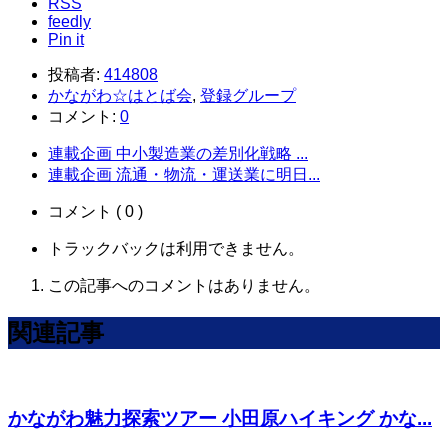
RSS
feedly
Pin it
投稿者:
414808
かながわ☆はとば会
,
登録グループ
コメント:
0
連載企画 中小製造業の差別化戦略 ...
連載企画 流通・物流・運送業に明日...
コメント ( 0 )
トラックバックは利用できません。
この記事へのコメントはありません。
関連記事
かながわ魅力探索ツアー 小田原ハイキング かな...