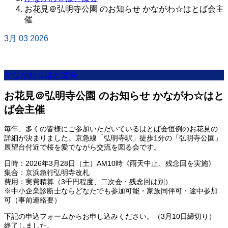
お花見＠弘明寺公園 のお知らせ かながわ☆はとば会主
催
3月
03
2026
かながわ☆はとば会
お花見＠弘明寺公園 のお知らせ かながわ☆はと
ば会主催
毎年、多くの皆様にご参加いただいているはとば会恒例のお花見の
詳細が決まりました。京急線「弘明寺駅」徒歩1分の「弘明寺公園」
展望台付近で桜を愛でながら交流を図る会です。
日時：2026年3月28日（土）AM10時《雨天中止、残念回を実施》
集合：京浜急行弘明寺改札
費用：実費精算（3千円程度、二次会・残念回は別）
※中小企業診断士ならどなたでも参加可能・家族同伴可・途中参加
可（事前連絡要）
下記の申込フォームからお申し込みください。（3月10日締切り）
終了しました。