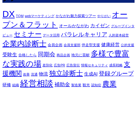
DX
オー
かながわ魅力探索ツアー
TQM
webマーケティング
やりがい
プン＆フラット
カイゼン
オールかながわ
グループインタ
セミナー
パラレルキャリア
ビュー
データ活用
人的資本経営
企業内診断士
健康経営
会員企画
伴走型支援
会員支援部
公的支援
多様で豊富
同期会
受験生
合格したら
地元に貢献
商品企画
な実践の場
支
差別化
広告PR
広告宣伝
情報セキュリティ
成長戦略
独立診断士
援機関
登録グループ
物流
生成AI
改善
流通
経営相談
農業
補助金
研修
観光
組織
製造業
認知症