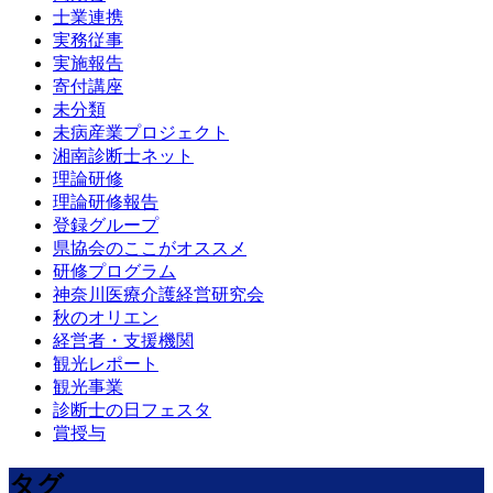
士業連携
実務従事
実施報告
寄付講座
未分類
未病産業プロジェクト
湘南診断士ネット
理論研修
理論研修報告
登録グループ
県協会のここがオススメ
研修プログラム
神奈川医療介護経営研究会
秋のオリエン
経営者・支援機関
観光レポート
観光事業
診断士の日フェスタ
賞授与
タグ