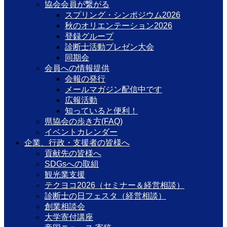
協会会員が繋がる
スプリング・シンポジウム2026
秋のオリエンテーション2026
登録グループ
診断士活動プレゼン大会
同期会
会員への情報提供
会報の発行
メールマガジン配信中です
広報活動
知っていると便利！
県協会の歩き方(FAQ)
イベントカレンダー
企業、行政・支援者の皆様へ
貢献先の皆様へ
SDGsへの取組
観光業支援
テクヨコ2026（セミナー＆経営相談）
診断士の日フェスタ（経営相談）
創業相談会
大学寄付講座