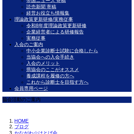
帝国ニュース 寄稿
読売新聞 寄稿
経営お役立ち情報集
理論政策更新研修/実務従事
令和8年度理論政策更新研修
企業経営者による研修報告
実務従事
入会のご案内
中小企業診断士試験に合格したら
当協会への入会手続き
入会のメリット
県協会のここがオススメ
養成課程を履修の方へ
これから診断士を目指す方へ
会員専用ページ
協会活動のご案内
HOME
ブログ
かながわ☆はとば会