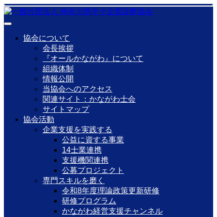
協会について
会長挨拶
『オールかながわ』について
組織体制
情報公開
当協会へのアクセス
関連サイト：かながわ士会
サイトマップ
協会活動
企業支援を実践する
公益に資する事業
14士業連携
支援機関連携
公募プロジェクト
専門スキルを磨く
令和8年度理論政策更新研修
研修プログラム
かながわ経営支援チャンネル