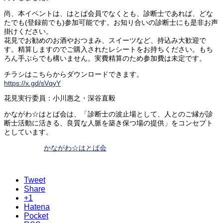
尚、本イベントは、はとば会員でなくとも、診断士であれば、どな
たでも(登録前でも)参加可能です。お知り合いの診断士にも是非お声
掛けください。
花見でお勧めのお酒やおつまみ、スイーツなど、持込み大歓迎で
す。精算しますのでご購入されたレシートをお持ちください。もち
ろん手ぶらでも構いません。実費精算のため参加費は未定です。
チラシはこちらからダウンロードできます。
https://x.gd/sVqyY
花見実行委員：小川惠之・深谷直毅
かながわ☆はとば会は、「診断士の波止場として、人とのご縁が診
断士活動に活きる、良質な人脈を築き保つ場の提供」をコンセプト
としています。
かながわ☆はとば会
Tweet
Share
+1
Hatena
Pocket