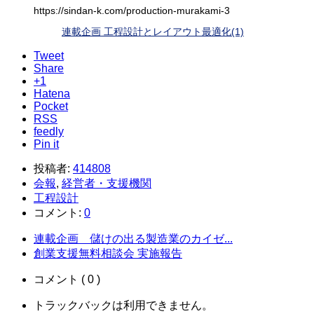
https://sindan-k.com/production-murakami-3
連載企画 工程設計とレイアウト最適化(1)
Tweet
Share
+1
Hatena
Pocket
RSS
feedly
Pin it
投稿者:
414808
会報
,
経営者・支援機関
工程設計
コメント:
0
連載企画 儲けの出る製造業のカイゼ...
創業支援無料相談会 実施報告
コメント ( 0 )
トラックバックは利用できません。