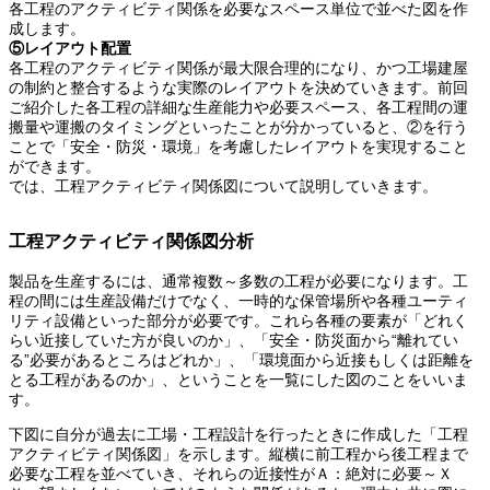
各工程のアクティビティ関係を必要なスペース単位で並べた図を作
成します。
⑤レイアウト配置
各工程のアクティビティ関係が最大限合理的になり、かつ工場建屋
の制約と整合するような実際のレイアウトを決めていきます。前回
ご紹介した各工程の詳細な生産能力や必要スペース、各工程間の運
搬量や運搬のタイミングといったことが分かっていると、②を行う
ことで「安全・防災・環境」を考慮したレイアウトを実現すること
ができます。
では、工程アクティビティ関係図について説明していきます。
工程アクティビティ関係図分析
製品を生産するには、通常複数～多数の工程が必要になります。工
程の間には生産設備だけでなく、一時的な保管場所や各種ユーティ
リティ設備といった部分が必要です。これら各種の要素が「どれく
らい近接していた方が良いのか」、「安全・防災面から“離れてい
る”必要があるところはどれか」、「環境面から近接もしくは距離を
とる工程があるのか」、ということを一覧にした図のことをいいま
す。
下図に自分が過去に工場・工程設計を行ったときに作成した「工程
アクティビティ関係図」を示します。縦横に前工程から後工程まで
必要な工程を並べていき、それらの近接性がＡ：絶対に必要～Ｘ