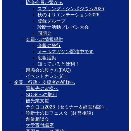
協会会員が繋がる
スプリング・シンポジウム2026
秋のオリエンテーション2026
登録グループ
診断士活動プレゼン大会
同期会
会員への情報提供
会報の発行
メールマガジン配信中です
広報活動
知っていると便利！
県協会の歩き方(FAQ)
イベントカレンダー
企業、行政・支援者の皆様へ
貢献先の皆様へ
SDGsへの取組
観光業支援
テクヨコ2026（セミナー＆経営相談）
診断士の日フェスタ（経営相談）
創業相談会
大学寄付講座