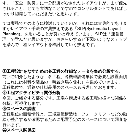
す。「安全・防災」に十分配慮がなされたレイアウトが、まず優先
されること、とても大切なことですのでコンサルタントであればし
っかり認識していただきたいと思います。
では実務でどのように検討していくのか、それには古典的でありま
すがレイアウト手法の古典技術である「SLP(Systematic Layout
Planning)」を用いることが良いと考えています。SLPは「運営管
理」で学んだと思いますが、おさらいすると下図のようなステップ
を踏んで工程レイアウトを検討していく技術です。
①工程設計をなすための各工程の詳細なデータを集め分析する。
前回ご紹介したような、各工程、各機械設備単位で必要な設置面積
（これには材料や製品の一時置き場を含む）を集めていきます。
工程単位で、通路や仕掛品用のスペースも考慮しておきます。
②工程アクティビティ関係分析
今回、ご紹介する部分です。工場を構成する各工程の様々な関係を
分析、可視化します。
③スペースの調査
工程単位の面積情報と、工場建屋構造物、フォークリフトなどの動
線が整合するか確認するために配置予定のスペースについて調査を
行います。
④スペース関係図