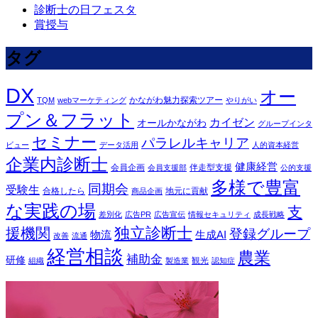
診断士の日フェスタ
賞授与
タグ
DX
オー
かながわ魅力探索ツアー
TQM
webマーケティング
やりがい
プン＆フラット
カイゼン
オールかながわ
グループインタ
セミナー
パラレルキャリア
ビュー
データ活用
人的資本経営
企業内診断士
健康経営
会員企画
伴走型支援
会員支援部
公的支援
多様で豊富
同期会
受験生
合格したら
地元に貢献
商品企画
な実践の場
支
差別化
広告PR
広告宣伝
情報セキュリティ
成長戦略
独立診断士
援機関
登録グループ
物流
生成AI
改善
流通
経営相談
農業
補助金
研修
観光
組織
製造業
認知症