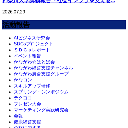
神奈川大学講義報告『社会インフラを支える...
2026.07.29
活動報告
AIビジネス研究会
SDGsプロジェクト
ＳＤＧｓレポート
イベント報告
かながわ☆はとば会
かながわ経営支援チャンネル
かながわ農食支援グループ
かなコン
スキルアップ研修
スプリング・シンポジウム
テクヨコ
プレゼン大会
マーケティング実践研究会
会報
健康経営支援
公益に資する