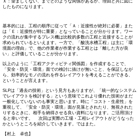
Ｘ：望ましくない、までどのような関係があるか、理由と共に図に
したものになります。
基本的には、工程の順序に従って「Ａ：近接性が絶対に必要」また
は「Ｅ：近接性が特に重要」となっていることが分かります。ワー
クの流れが集中するプレス機は比較的多数の工程と近接することが
求められているといえます。一方で、「酸洗水槽工程」は主に「環
境面の理由」で、他の作業者が作業する工程とは「離した方が良
い」と評価していることが分かります。
以上のように「工程アクティビティ関係図」を作成することで、
「安全・防災・環境」面での検討に抜けが無いこと、を保証しなが
ら、効率的なモノの流れを作るレイアウトを考えることができる、
ということが言えます。
SLPは「過去の技術」という見方もありますが、「統一的なシステム
でレイアウトを検討する」という意味でこれより優れた技術がまだ
一般化していないのも事実と思います。時に「コスト・生産性」を
重視して、「安全・防災・環境」面が見落とされたり、無視された
りするときに、相手を納得させる良い資料になります。ご活用頂け
ると幸いです。 次回は実際の工場・工程レイアウトがどうなった
かというところを紹介していきます。ではまた。
【村上 卓也】