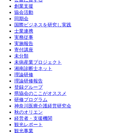
創業支援
協会活動
同期会
国際ビジネスを研究し実践
士業連携
実務従事
実施報告
寄付講座
未分類
未病産業プロジェクト
湘南診断士ネット
理論研修
理論研修報告
登録グループ
県協会のここがオススメ
研修プログラム
神奈川医療介護経営研究会
秋のオリエン
経営者・支援機関
観光レポート
観光事業