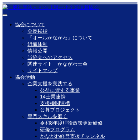
協会について
会長挨拶
『オールかながわ』について
組織体制
情報公開
当協会へのアクセス
関連サイト：かながわ士会
サイトマップ
協会活動
企業支援を実践する
公益に資する事業
14士業連携
支援機関連携
公募プロジェクト
専門スキルを磨く
令和8年度理論政策更新研修
研修プログラム
かながわ経営支援チャンネル