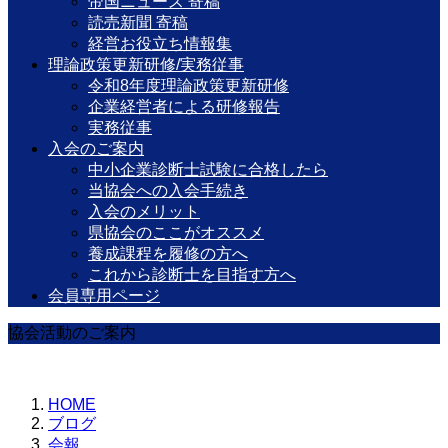
帝国ニュース 寄稿
読売新聞 寄稿
経営お役立ち情報集
理論政策更新研修/実務従事
令和8年度理論政策更新研修
企業経営者による研修報告
実務従事
入会のご案内
中小企業診断士試験に合格したら
当協会への入会手続き
入会のメリット
県協会のここがオススメ
養成課程を履修の方へ
これから診断士を目指す方へ
会員専用ページ
協会活動のご案内
HOME
ブログ
会報