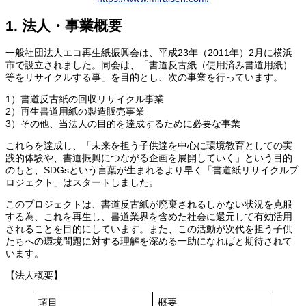
1. 法人・事業概要
一般社団法人エコ再生紙振興会は、平成23年（2011年）2月に横浜
市で設立されました。同会は、「書道反古紙（使用済み書道用紙）
等をリサイクルする事」を目的とし、次の事業を行っています。
1）書道反古紙の回収リサイクル事業
2）再生書道用紙の製造販売事業
3）その他、当法人の目的を達成するために必要な事業
これらを達成し、「未来を担う子供達を中心に環境教育としての実
践的体験や、書道振興につながる企画を展開していく」という目的
のもと、SDGsという言葉が生まれるより早く「書道紙リサイクルプ
ロジェクト」はスタートしました。
このプロジェクトは、書道反古紙が廃棄されるしかない状況を克服
する為、これを再生し、書道業界を含めた社会に還元して有効活用
されることを目的にしています。また、この活動が次代を担う子供
たちへの環境問題に対する理解を深める一助になればと期待されて
います。
【法人概要】
項目
概要