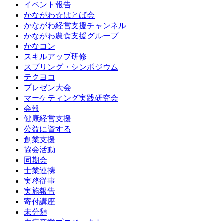
イベント報告
かながわ☆はとば会
かながわ経営支援チャンネル
かながわ農食支援グループ
かなコン
スキルアップ研修
スプリング・シンポジウム
テクヨコ
プレゼン大会
マーケティング実践研究会
会報
健康経営支援
公益に資する
創業支援
協会活動
同期会
士業連携
実務従事
実施報告
寄付講座
未分類