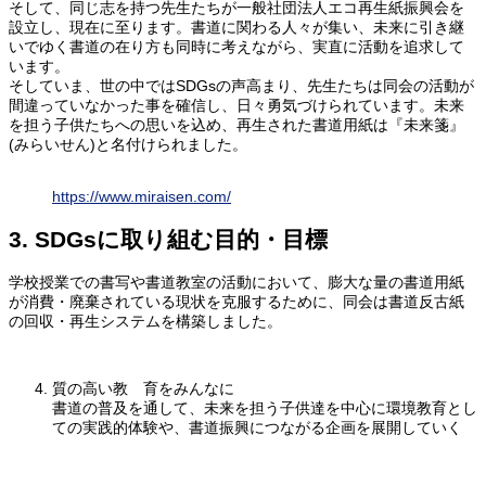
そして、同じ志を持つ先生たちが一般社団法人エコ再生紙振興会を
設立し、現在に至ります。書道に関わる人々が集い、未来に引き継
いでゆく書道の在り方も同時に考えながら、実直に活動を追求して
います。
そしていま、世の中ではSDGsの声高まり、先生たちは同会の活動が
間違っていなかった事を確信し、日々勇気づけられています。未来
を担う子供たちへの思いを込め、再生された書道用紙は『未来箋』
(みらいせん)と名付けられました。
https://www.miraisen.com/
3. SDGsに取り組む目的・目標
学校授業での書写や書道教室の活動において、膨大な量の書道用紙
が消費・廃棄されている現状を克服するために、同会は書道反古紙
の回収・再生システムを構築しました。
質の高い教 育をみんなに
書道の普及を通して、未来を担う子供達を中心に環境教育とし
ての実践的体験や、書道振興につながる企画を展開していく