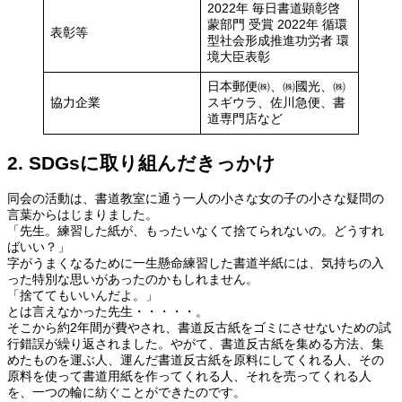
2022年 毎日書道顕彰啓
蒙部門 受賞 2022年 循環
表彰等
型社会形成推進功労者 環
境大臣表彰
日本郵便㈱、㈱國光、㈱
協力企業
スギウラ、佐川急便、書
道専門店など
2. SDGsに取り組んだきっかけ
同会の活動は、書道教室に通う一人の小さな女の子の小さな疑問の
言葉からはじまりました。
「先生。練習した紙が、もったいなくて捨てられないの。どうすれ
ばいい？」
字がうまくなるために一生懸命練習した書道半紙には、気持ちの入
った特別な思いがあったのかもしれません。
「捨ててもいいんだよ。」
とは言えなかった先生・・・・・。
そこから約2年間が費やされ、書道反古紙をゴミにさせないための試
行錯誤が繰り返されました。やがて、書道反古紙を集める方法、集
めたものを運ぶ人、運んだ書道反古紙を原料にしてくれる人、その
原料を使って書道用紙を作ってくれる人、それを売ってくれる人
を、一つの輪に紡ぐことができたのです。