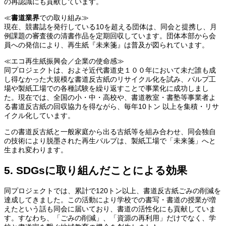
の再認識にも貢献しています。
≪
書道業界
での取り組み≫
現在、競書誌を発行している10を超える団体は、同会と提携し、月
例課題の審査後の清書作品を定期回収しています。団体本部から会
員への発信により、再生紙『未来箋』は普及が図られています。
≪エコ再生紙振興会／企業の使命感≫
同プロジェクトは、およそ近代書道史１００年において未だ誰も成
し得なかった大規模な書道反古紙のリサイクル化を試み、パルプ工
場や製紙工場での各種試験を繰り返すことで事業化に成功しまし
た。現在では、全国の小・中・高校や、書道教室・書塾等事業者よ
る書道反古紙の回収協力を得ながら、毎年10トン 以上を集積・リサ
イクル化しています。
この書道反古紙と一般家庭から出る古紙等を組み合わせ、同会独自
の技術により脱墨された再生パルプは、製紙工場で「未来箋」へと
生まれ変わります。
5. SDGsに取り組んだことによる効果
同プロジェクトでは、累計で120トン以上、書道反古紙ごみの削減を
達成してきました。この活動により学校での書写・書道の授業が増
えたという話も同会に届いており、書道の活性化にも貢献していま
す。すなわち、「ごみの削減」、「資源の再利用」だけでなく、学