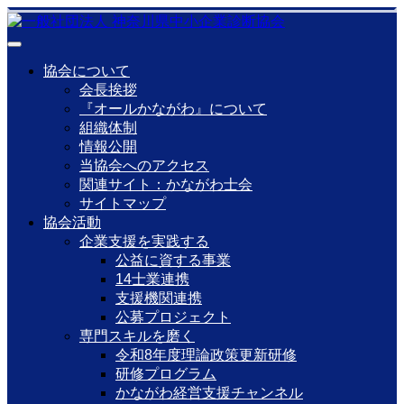
協会について
会長挨拶
『オールかながわ』について
組織体制
情報公開
当協会へのアクセス
関連サイト：かながわ士会
サイトマップ
協会活動
企業支援を実践する
公益に資する事業
14士業連携
支援機関連携
公募プロジェクト
専門スキルを磨く
令和8年度理論政策更新研修
研修プログラム
かながわ経営支援チャンネル