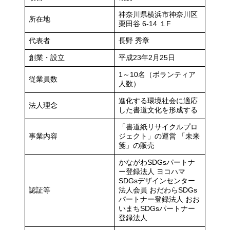
神奈川県横浜市神奈川区
所在地
栗田谷 6-14 １F
代表者
長野 秀章
創業・設立
平成23年2月25日
1～10名（ボランティア
従業員数
人数）
進化する環境社会に適応
法人理念
した書道文化を形成する
「書道紙リサイクルプロ
事業内容
ジェクト」の運営 「未来
箋」の販売
かながわSDGsパートナ
ー登録法人 ヨコハマ
SDGsデザインセンター
認証等
法人会員 おだわらSDGs
パートナー登録法人 おお
いまちSDGsパートナー
登録法人