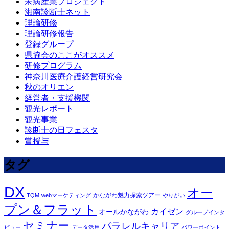
未病産業プロジェクト
湘南診断士ネット
理論研修
理論研修報告
登録グループ
県協会のここがオススメ
研修プログラム
神奈川医療介護経営研究会
秋のオリエン
経営者・支援機関
観光レポート
観光事業
診断士の日フェスタ
賞授与
タグ
DX
オー
かながわ魅力探索ツアー
TQM
webマーケティング
やりがい
プン＆フラット
カイゼン
オールかながわ
グループインタ
セミナー
パラレルキャリア
ビュー
データ活用
パワーポイント