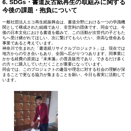
6. SDGs・書道反古紙再生の取組みに関する
今後の課題・抱負について
一般社団法人エコ再生紙振興会は、書道分野における一つの学識機
関として構成された組織であり、非営利の団体です。同会では、今
後の日本文化における書道を鑑みて、この活動が次世代の子どもた
ちへ受け継がれてほしい、次に繋げてもらいたい、崇高な使命ある
事業であると考えています。
神奈川で生まれた「書道紙リサイクルプロジェクト」は、現在では
地方からの引き合いもあり、全国へ広がりつつあります。同事業に
かかる経費の原資は『未来箋』の普及販売であり、できるだけ多く
の方々に購入していただくことが重要になっています。
同会では、このプロジェクトの趣旨や理念に対する社会の理解が深
まることで更なる協力が集まることを願い、今日も着実に活動して
います。