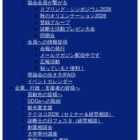
協会会員が繋がる
スプリング・シンポジウム2026
秋のオリエンテーション2026
登録グループ
診断士活動プレゼン大会
同期会
会員への情報提供
会報の発行
メールマガジン配信中です
広報活動
知っていると便利！
県協会の歩き方(FAQ)
イベントカレンダー
企業、行政・支援者の皆様へ
貢献先の皆様へ
SDGsへの取組
観光業支援
テクヨコ2026（セミナー＆経営相談）
診断士の日フェスタ（経営相談）
創業相談会
大学寄付講座