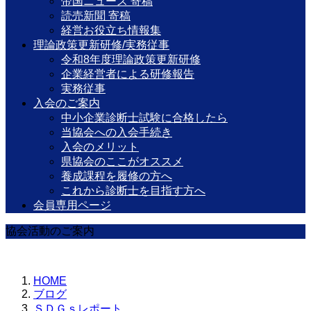
帝国ニュース 寄稿
読売新聞 寄稿
経営お役立ち情報集
理論政策更新研修/実務従事
令和8年度理論政策更新研修
企業経営者による研修報告
実務従事
入会のご案内
中小企業診断士試験に合格したら
当協会への入会手続き
入会のメリット
県協会のここがオススメ
養成課程を履修の方へ
これから診断士を目指す方へ
会員専用ページ
協会活動のご案内
HOME
ブログ
ＳＤＧｓレポート