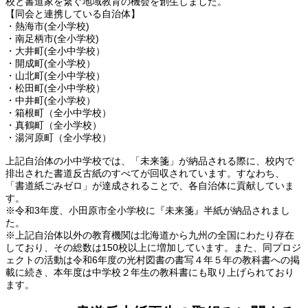
校と書道家を繋ぐ地域教育の機会を創生しました。
【同会と連携している自治体】
・熱海市(全小学校)
・南足柄市(全小学校)
・大井町(全小中学校）
・開成町(全小学校）
・山北町(全小中学校）
・松田町(全小中学校）
・中井町(全小学校）
・箱根町（全小中学校）
・真鶴町（全小学校）
・湯河原町（全小学校）
上記自治体の小中学校では、「未来箋」が納品される際に、校内で
排出された書道反古紙のすべてが回収されています。すなわち、
「書道紙ごみゼロ」が達成されることで、各自治体に貢献していま
す。
※令和3年度、小田原市全小学校に『未来箋』半紙が納品されまし
た。
※上記自治体以外の教育機関は北海道から九州の全国にわたり存在
しており、その総数は150校以上に増加しています。また、同プロジ
ェクトの活動は令和6年度の光村図書の書写４年５年の教科書への掲
載に続き、本年度は中学校２年生の教科書にも取り上げられており
ます。