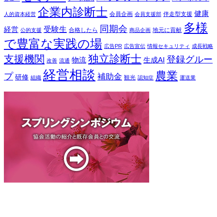
企業内診断士
健康
会員企画
伴走型支援
人的資本経営
会員支援部
多様
同期会
受験生
経営
合格したら
地元に貢献
公的支援
商品企画
で豊富な実践の場
広告PR
広告宣伝
情報セキュリティ
成長戦略
独立診断士
支援機関
登録グルー
物流
生成AI
改善
流通
経営相談
農業
プ
補助金
研修
観光
組織
認知症
運送業