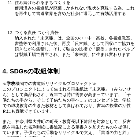
住み続けられるまちづくりを
使用済みの書道紙が廃棄しかされない現状を克服する為、これ
を再生して書道業界を含めた社会に還元して有効活用する
つくる責任 つかう責任
納入された「未来箋」は、全国の小・中・高校、各書道教室、
書塾等で利用された後、再度「反古紙」として回収にご協力を
頂きながら集積し、そして独自の技術で「脱墨」されたパルプ
は製紙工場で再生され、また「未来箋」に生まれ変わります
4. SDGsの取組体制
≪
学校
機関での書道紙リサイクルプロジェクト≫
このプロジェクトによって生まれる再生紙は『未来箋』（みらいせ
ん）として商品化され、近年では特に需要が高まっています。「子
供たちの手から、そして子供たちの手へ…」のコンセプトは、学校
での環境教育の生きた教材として喜ばれており、書写の授業の活性
化にも貢献できています。
また、神奈川県大井町の町長・教育長以下幹部を対象として、反古
紙を再生した名刺用紙に書道家による筆書きを加えたものを提供し
ています。子供たちの活動をリサイクルで支え、「書道の力と絆」