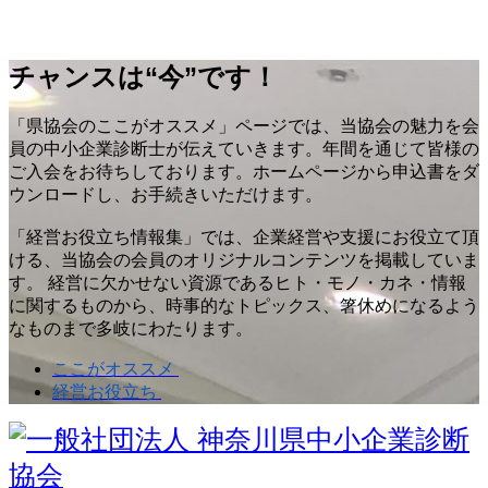
チャンスは“今”です！
「県協会のここがオススメ」ページでは、当協会の魅力を会
員の中小企業診断士が伝えていきます。年間を通じて皆様の
ご入会をお待ちしております。ホームページから申込書をダ
ウンロードし、お手続きいただけます。
「経営お役立ち情報集」では、企業経営や支援にお役立て頂
ける、当協会の会員のオリジナルコンテンツを掲載していま
す。 経営に欠かせない資源であるヒト・モノ・カネ・情報
に関するものから、時事的なトピックス、箸休めになるよう
なものまで多岐にわたります。
ここがオススメ
経営お役立ち