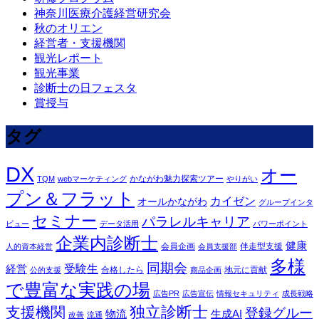
神奈川医療介護経営研究会
秋のオリエン
経営者・支援機関
観光レポート
観光事業
診断士の日フェスタ
賞授与
タグ
DX
オー
かながわ魅力探索ツアー
TQM
webマーケティング
やりがい
プン＆フラット
カイゼン
オールかながわ
グループインタ
セミナー
パラレルキャリア
ビュー
データ活用
パワーポイント
企業内診断士
健康
会員企画
伴走型支援
人的資本経営
会員支援部
多様
同期会
受験生
経営
合格したら
地元に貢献
公的支援
商品企画
で豊富な実践の場
広告PR
広告宣伝
情報セキュリティ
成長戦略
独立診断士
支援機関
登録グルー
物流
生成AI
改善
流通