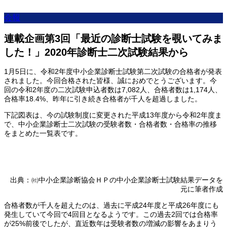
会報
連載企画第3回「最近の診断士試験を覗いてみま
した！」2020年診断士二次試験結果から
1月5日に、令和2年度中小企業診断士試験第二次試験の合格者が発表
されました。今回合格された皆様、誠におめでとうございます。今
回の令和2年度の二次試験申込者数は7,082人、合格者数は1,174人、
合格率18.4%、昨年に引き続き合格者が千人を超過しました。
下記図表は、今の試験制度に変更された平成13年度から令和2年度ま
で、中小企業診断士二次試験の受験者数・合格者数・合格率の推移
をまとめた一覧表です。
出典：㈳中小企業診断協会ＨＰの中小企業診断士試験結果データを
元に筆者作成
合格者数が千人を超えたのは、過去に平成24年度と平成26年度にも
発生していて今回で4回目となるようです。この過去2回では合格率
が25%前後でしたが、直近数年は受験者数の増減の影響をあまりう