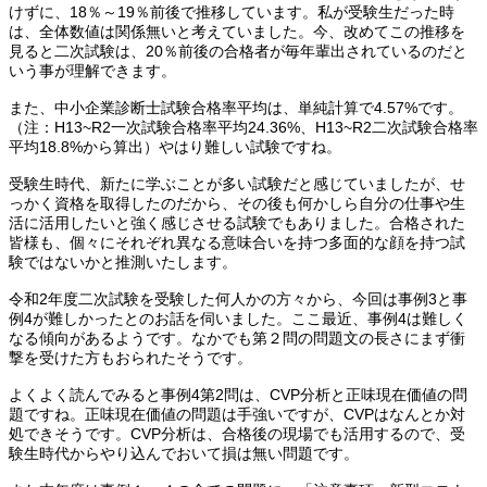
けずに、18％～19％前後で推移しています。私が受験生だった時
は、全体数値は関係無いと考えていました。今、改めてこの推移を
見ると二次試験は、20％前後の合格者が毎年輩出されているのだと
いう事が理解できます。
また、中小企業診断士試験合格率平均は、単純計算で4.57%です。
（注：H13~R2一次試験合格率平均24.36%、H13~R2二次試験合格率
平均18.8%から算出）やはり難しい試験ですね。
受験生時代、新たに学ぶことが多い試験だと感じていましたが、せ
っかく資格を取得したのだから、その後も何かしら自分の仕事や生
活に活用したいと強く感じさせる試験でもありました。合格された
皆様も、個々にそれぞれ異なる意味合いを持つ多面的な顔を持つ試
験ではないかと推測いたします。
令和2年度二次試験を受験した何人かの方々から、今回は事例3と事
例4が難しかったとのお話を伺いました。ここ最近、事例4は難しく
なる傾向があるようです。なかでも第２問の問題文の長さにまず衝
撃を受けた方もおられたそうです。
よくよく読んでみると事例4第2問は、CVP分析と正味現在価値の問
題ですね。正味現在価値の問題は手強いですが、CVPはなんとか対
処できそうです。CVP分析は、合格後の現場でも活用するので、受
験生時代からやり込んでおいて損は無い問題です。