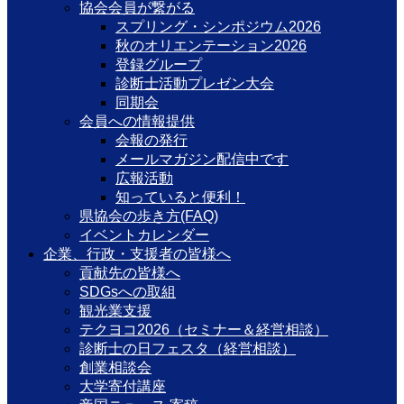
協会会員が繋がる
スプリング・シンポジウム2026
秋のオリエンテーション2026
登録グループ
診断士活動プレゼン大会
同期会
会員への情報提供
会報の発行
メールマガジン配信中です
広報活動
知っていると便利！
県協会の歩き方(FAQ)
イベントカレンダー
企業、行政・支援者の皆様へ
貢献先の皆様へ
SDGsへの取組
観光業支援
テクヨコ2026（セミナー＆経営相談）
診断士の日フェスタ（経営相談）
創業相談会
大学寄付講座