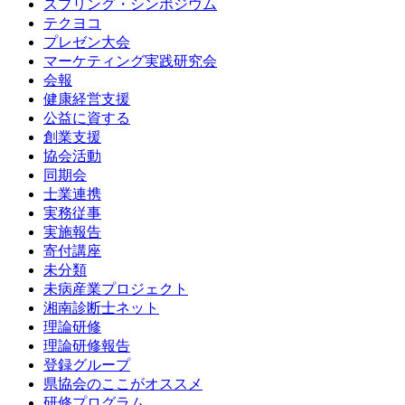
スプリング・シンポジウム
テクヨコ
プレゼン大会
マーケティング実践研究会
会報
健康経営支援
公益に資する
創業支援
協会活動
同期会
士業連携
実務従事
実施報告
寄付講座
未分類
未病産業プロジェクト
湘南診断士ネット
理論研修
理論研修報告
登録グループ
県協会のここがオススメ
研修プログラム