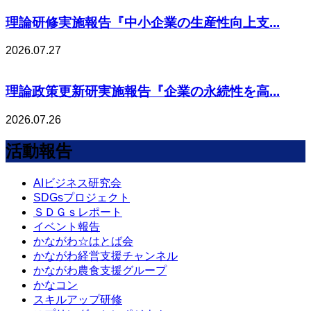
理論研修実施報告『中小企業の生産性向上支...
2026.07.27
理論政策更新研実施報告『企業の永続性を高...
2026.07.26
活動報告
AIビジネス研究会
SDGsプロジェクト
ＳＤＧｓレポート
イベント報告
かながわ☆はとば会
かながわ経営支援チャンネル
かながわ農食支援グループ
かなコン
スキルアップ研修