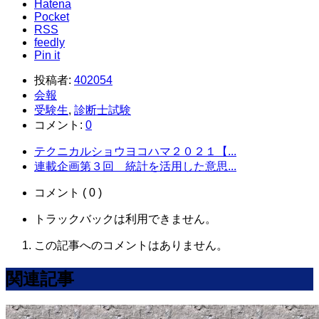
Hatena
Pocket
RSS
feedly
Pin it
投稿者:
402054
会報
受験生
,
診断士試験
コメント:
0
テクニカルショウヨコハマ２０２１【...
連載企画第３回 統計を活用した意思...
コメント ( 0 )
トラックバックは利用できません。
この記事へのコメントはありません。
関連記事