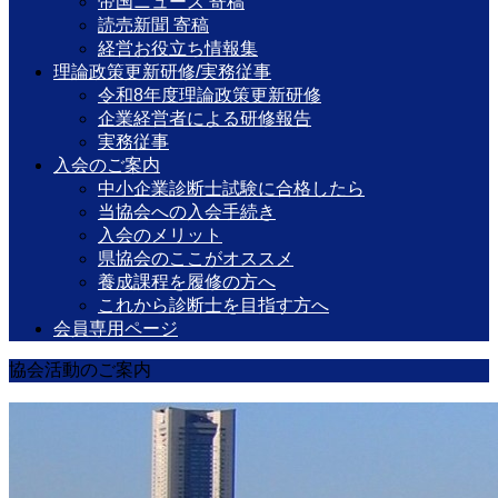
帝国ニュース 寄稿
読売新聞 寄稿
経営お役立ち情報集
理論政策更新研修/実務従事
令和8年度理論政策更新研修
企業経営者による研修報告
実務従事
入会のご案内
中小企業診断士試験に合格したら
当協会への入会手続き
入会のメリット
県協会のここがオススメ
養成課程を履修の方へ
これから診断士を目指す方へ
会員専用ページ
協会活動のご案内