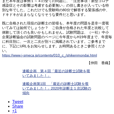
また本年度は事例１～４の全ての問題に、「注意事項：新型コロナ
感染症とその影響は考慮する必要無い」の但し書きが入っている特
別な年でした。これだけでも受験時の80分で解答する緊張感の中、
ドキドキが止まらなくなりそうな要件だと思います。
既に合格された現役の診断士の皆様も、本年度の問題を是非一度覗
いてみては如何でしょうか？ ご自身が合格された年度と比較して
体験して頂くのも良いかもしれません。試験問題は、（一社）中小
企業診断協会の試験問題のページに今年度からH19年度まで、年度毎
に科目別に、一次と二次が別々に掲載されています。ご参考まで
に、下記にURLをお知らせします。お時間あるときご参照くださ
い。
https://www.j-smeca.jp/contents/010_c_/shikenmondai.html
【仲田 香織】
連載企画 第４回「最近の診断士試験を覗
いてみました！」
連載企画第1回 「最近の診断士試験を覗
いてみました！」2020年診断士１次試験の
傾向
Tweet
Share
+1