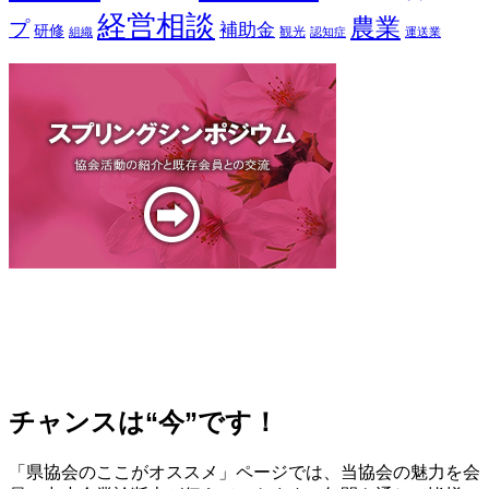
経営相談
農業
プ
補助金
研修
観光
組織
認知症
運送業
チャンスは“今”です！
「県協会のここがオススメ」ページでは、当協会の魅力を会