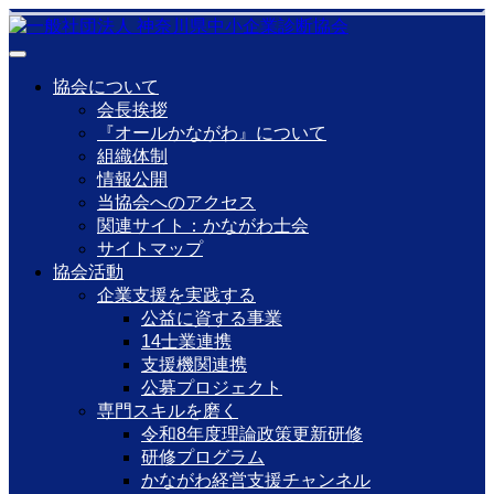
協会について
会長挨拶
『オールかながわ』について
組織体制
情報公開
当協会へのアクセス
関連サイト：かながわ士会
サイトマップ
協会活動
企業支援を実践する
公益に資する事業
14士業連携
支援機関連携
公募プロジェクト
専門スキルを磨く
令和8年度理論政策更新研修
研修プログラム
かながわ経営支援チャンネル