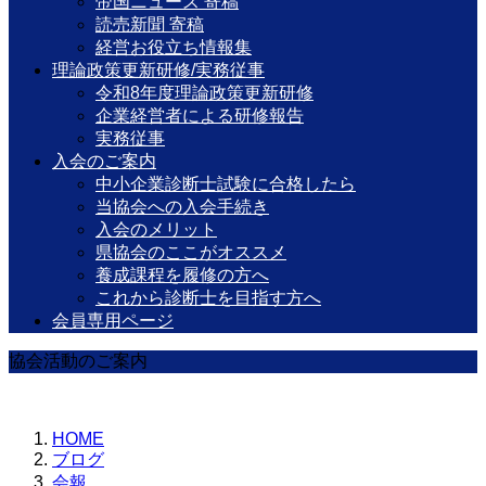
帝国ニュース 寄稿
読売新聞 寄稿
経営お役立ち情報集
理論政策更新研修/実務従事
令和8年度理論政策更新研修
企業経営者による研修報告
実務従事
入会のご案内
中小企業診断士試験に合格したら
当協会への入会手続き
入会のメリット
県協会のここがオススメ
養成課程を履修の方へ
これから診断士を目指す方へ
会員専用ページ
協会活動のご案内
HOME
ブログ
会報