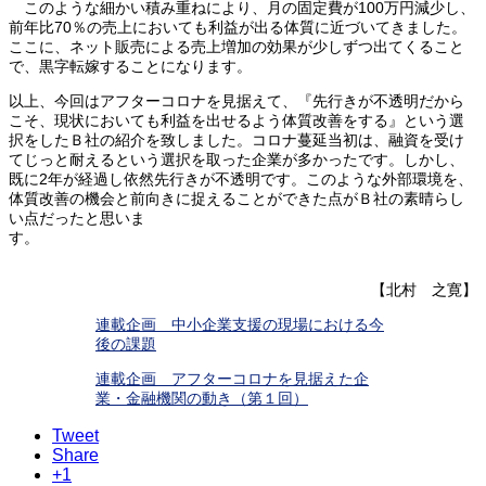
このような細かい積み重ねにより、月の固定費が100万円減少し、
前年比70％の売上においても利益が出る体質に近づいてきました。
ここに、ネット販売による売上増加の効果が少しずつ出てくること
で、黒字転嫁することになります。
以上、今回はアフターコロナを見据えて、『先行きが不透明だから
こそ、現状においても利益を出せるよう体質改善をする』という選
択をしたＢ社の紹介を致しました。コロナ蔓延当初は、融資を受け
てじっと耐えるという選択を取った企業が多かったです。しかし、
既に2年が経過し依然先行きが不透明です。このような外部環境を、
体質改善の機会と前向きに捉えることができた点がＢ社の素晴らし
い点だったと思いま
す
【北村 之寛】
連載企画 中小企業支援の現場における今
後の課題
連載企画 アフターコロナを見据えた企
業・金融機関の動き（第１回）
Tweet
Share
+1