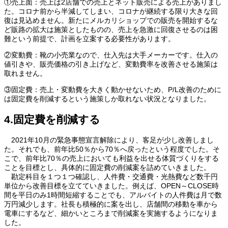
①売上面：売上は2店舗での売上とネット販売による売上がありまし
た。コロナ前から半減してしまい、コロナが継続する限り大きな回
復は見込めません。新たにメルカリショップでの販売を開始するな
ど販路の拡大は施策としたものの、売上を急激に回復させるのは困
難という前提で、計画を立案する必要性があります。
②変動費：靴の小売業なので、仕入先は大手メーカーです。仕入の
値引きや、販売価格の引き上げなど、変動費率を改善させる施策は
取れません。
③固定費：売上・変動費を大きく動かせないため、P/L改善のために
は固定費を削減するという施策しか取れない状況となりました。
4.固定費を削減する
2021年10月の緊急事態宣言解除により、客足が少し改善しまし
た。それでも、前年比50％から70％へ戻ったという程度でした。そ
こで、前年比70％の売上においても利益を出せる体質づくりをする
ことを目標とし、具体的に固定費の削減案を詰めていきました。
勘定科目を１つ１つ確認し、人件費・交通費・光熱費など数千円
単位から改善目標を立てていきました。例えば、OPEN～CLOSE時
間を平日のみ1時間短縮することでも、アルバイトの人件費は月で数
万円減少します。社長も積極的に案を出し、店舗間の移動を車から
電車にするなど、細かいところまで削減案を実施するようになりま
した。