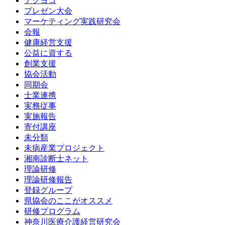
テクヨコ
プレゼン大会
マーケティング実践研究会
会報
健康経営支援
公益に資する
創業支援
協会活動
同期会
士業連携
実務従事
実施報告
寄付講座
未分類
未病産業プロジェクト
湘南診断士ネット
理論研修
理論研修報告
登録グループ
県協会のここがオススメ
研修プログラム
神奈川医療介護経営研究会