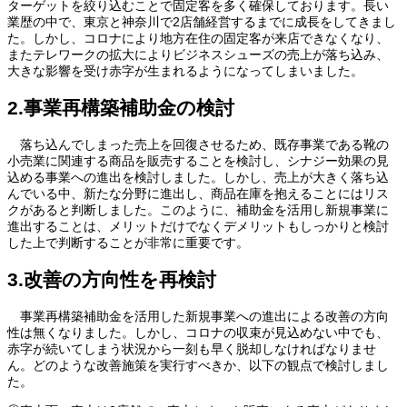
ターゲットを絞り込むことで固定客を多く確保しております。長い
業歴の中で、東京と神奈川で2店舗経営するまでに成長をしてきまし
た。しかし、コロナにより地方在住の固定客が来店できなくなり、
またテレワークの拡大によりビジネスシューズの売上が落ち込み、
大きな影響を受け赤字が生まれるようになってしまいました。
2.事業再構築補助金の検討
落ち込んでしまった売上を回復させるため、既存事業である靴の
小売業に関連する商品を販売することを検討し、シナジー効果の見
込める事業への進出を検討しました。しかし、売上が大きく落ち込
んでいる中、新たな分野に進出し、商品在庫を抱えることにはリス
クがあると判断しました。このように、補助金を活用し新規事業に
進出することは、メリットだけでなくデメリットもしっかりと検討
した上で判断することが非常に重要です。
3.改善の方向性を再検討
事業再構築補助金を活用した新規事業への進出による改善の方向
性は無くなりました。しかし、コロナの収束が見込めない中でも、
赤字が続いてしまう状況から一刻も早く脱却しなければなりませ
ん。どのような改善施策を実行すべきか、以下の観点で検討しまし
た。