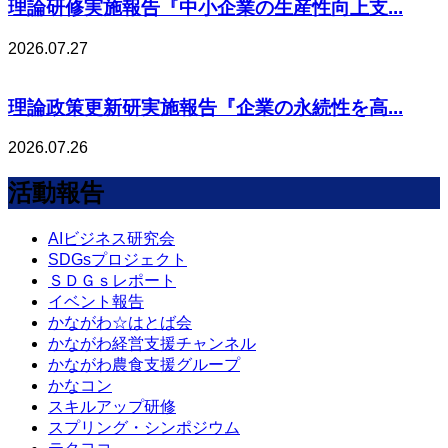
理論研修実施報告『中小企業の生産性向上支...
2026.07.27
理論政策更新研実施報告『企業の永続性を高...
2026.07.26
活動報告
AIビジネス研究会
SDGsプロジェクト
ＳＤＧｓレポート
イベント報告
かながわ☆はとば会
かながわ経営支援チャンネル
かながわ農食支援グループ
かなコン
スキルアップ研修
スプリング・シンポジウム