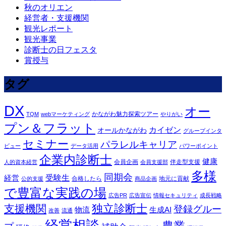
秋のオリエン
経営者・支援機関
観光レポート
観光事業
診断士の日フェスタ
賞授与
タグ
DX
オー
かながわ魅力探索ツアー
TQM
webマーケティング
やりがい
プン＆フラット
カイゼン
オールかながわ
グループインタ
セミナー
パラレルキャリア
ビュー
データ活用
パワーポイント
企業内診断士
健康
会員企画
伴走型支援
人的資本経営
会員支援部
多様
同期会
受験生
経営
合格したら
地元に貢献
公的支援
商品企画
で豊富な実践の場
広告PR
広告宣伝
情報セキュリティ
成長戦略
独立診断士
支援機関
登録グルー
物流
生成AI
改善
流通
経営相談
農業