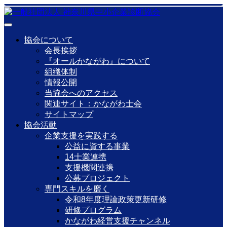
協会について
会長挨拶
『オールかながわ』について
組織体制
情報公開
当協会へのアクセス
関連サイト：かながわ士会
サイトマップ
協会活動
企業支援を実践する
公益に資する事業
14士業連携
支援機関連携
公募プロジェクト
専門スキルを磨く
令和8年度理論政策更新研修
研修プログラム
かながわ経営支援チャンネル