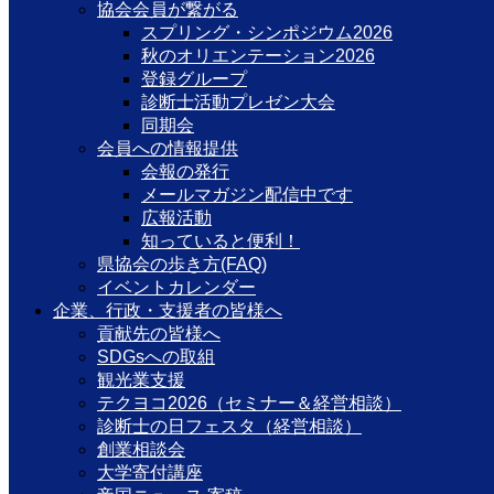
協会会員が繋がる
スプリング・シンポジウム2026
秋のオリエンテーション2026
登録グループ
診断士活動プレゼン大会
同期会
会員への情報提供
会報の発行
メールマガジン配信中です
広報活動
知っていると便利！
県協会の歩き方(FAQ)
イベントカレンダー
企業、行政・支援者の皆様へ
貢献先の皆様へ
SDGsへの取組
観光業支援
テクヨコ2026（セミナー＆経営相談）
診断士の日フェスタ（経営相談）
創業相談会
大学寄付講座