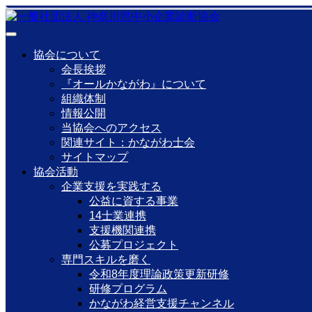
協会について
会長挨拶
『オールかながわ』について
組織体制
情報公開
当協会へのアクセス
関連サイト：かながわ士会
サイトマップ
協会活動
企業支援を実践する
公益に資する事業
14士業連携
支援機関連携
公募プロジェクト
専門スキルを磨く
令和8年度理論政策更新研修
研修プログラム
かながわ経営支援チャンネル