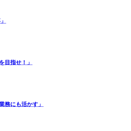
事」
を目指せ！」
業務にも活かす」