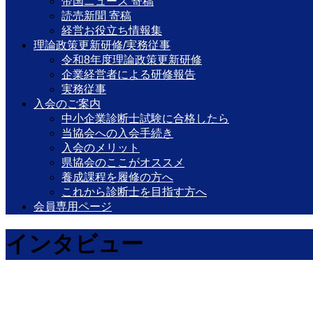
帝国ニュース 寄稿
読売新聞 寄稿
経営お役立ち情報集
理論政策更新研修/実務従事
令和8年度理論政策更新研修
企業経営者による研修報告
実務従事
入会のご案内
中小企業診断士試験に合格したら
当協会への入会手続き
入会のメリット
県協会のここがオススメ
養成課程を履修の方へ
これから診断士を目指す方へ
会員専用ページ
インタビュー