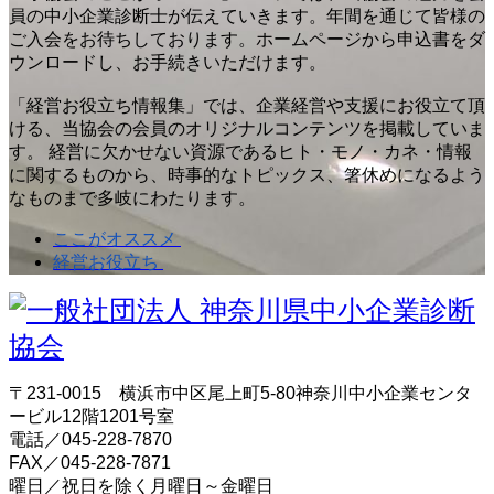
員の中小企業診断士が伝えていきます。年間を通じて皆様の
ご入会をお待ちしております。ホームページから申込書をダ
ウンロードし、お手続きいただけます。
「経営お役立ち情報集」では、企業経営や支援にお役立て頂
ける、当協会の会員のオリジナルコンテンツを掲載していま
す。 経営に欠かせない資源であるヒト・モノ・カネ・情報
に関するものから、時事的なトピックス、箸休めになるよう
なものまで多岐にわたります。
ここがオススメ
経営お役立ち
〒231-0015 横浜市中区尾上町5-80神奈川中小企業センタ
ービル12階1201号室
電話／045-228-7870
FAX／045-228-7871
曜日／祝日を除く月曜日～金曜日