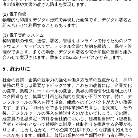
者の識別や文書の改ざん防止を実現します。
(2) 電子印鑑
物理的な印鑑をデジタル形式で再現した画像です。デジタル署名と
組み合わせて利用することもあります。
(3) 電子契約システム
契約書類の作成、送信、署名、管理をオンラインで行うためのソフ
トウェア・サービスです。デジタル文書で契約を締結し、保存・管
理ができます。多くの場合、デジタル署名や電子印鑑の技術と組み
合わせて実現されます。数多くのSaaSサービスが存在します。
5．終わりに
社会の要請、企業の競争力の強化や働き方改革の観点からも、押印
業務の見直しは重要なトピックです。これらの改善には、企業文化
の変革、業務フロー・ルールの変更、業界の商習慣や法規制上のリ
スク回避など、慎重な計画と段階的な実施が不可欠です。特に、デ
ジタルツールの導入を行う場合、組織へのインパクトが大きい改善
です。まずは「明日からできる押印業務の見直し」を実施し、その
後、デジタルツールの導入を検討するのがよいでしょう。その際、
経営層の意思決定・方針を全社的に明示し、総務担当部門（総務担
当者）が中心となって積極的に制度・体制作りを推進する必要があ
ります。 しかしながら、中小企業では以下のような課題を抱えるケ
ースがあります。組織上、普段の業務で担当部門や担当者が手いっ