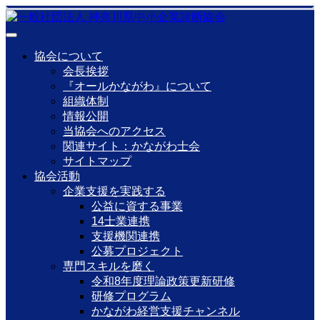
協会について
会長挨拶
『オールかながわ』について
組織体制
情報公開
当協会へのアクセス
関連サイト：かながわ士会
サイトマップ
協会活動
企業支援を実践する
公益に資する事業
14士業連携
支援機関連携
公募プロジェクト
専門スキルを磨く
令和8年度理論政策更新研修
研修プログラム
かながわ経営支援チャンネル