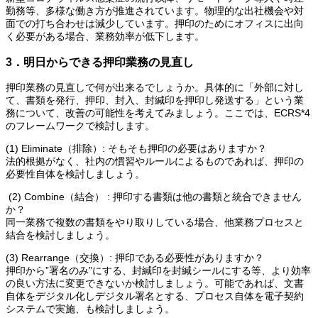
勤務等、多様な働き方が推進されています。物理的な出社機会や対
面での打ち合わせは減少しています。押印のためにオフィスに出向
く必要がある場合、業務効率が低下します。
3．明日からできる押印業務の見直し
押印業務の見直しで何が出来るでしょうか。具体的に「外部に対し
て、書類を発行、押印、封入、封緘印を押印し発送する」という業
務について、改善の可能性を考えてみましょう。ここでは、ECRS*4
のフレームワークで検討します。
(1) Eliminate（排除）: そもそも押印の必要はありますか？
法的根拠がなく、社内の慣習やルールによるものであれば、押印の
必要性自体を検討しましょう。
(2) Combine（結合） : 押印する書類は他の書類と統合できません
か？
同一業務で複数の書類をやり取りしている場合、他業務プロセスと
結合を検討しましょう。
(3) Rearrange（交換）: 押印である必要性がありますか？
押印から”署名のみ”にする、封緘印を封緘シールにする等、より効率
の良い方法に変更できないか検討しましょう。可能であれば、文書
自体をデジタル化しデジタル署名とする、プロセス自体を電子契約
システムで実施、も検討しましょう。