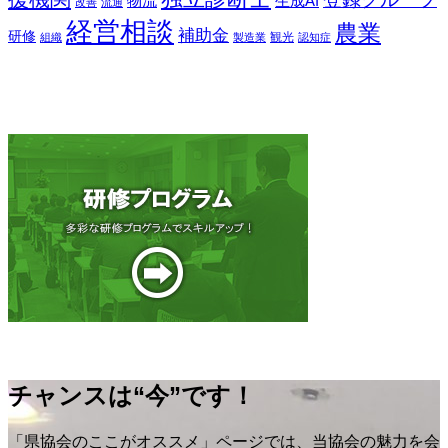
物流
生成AI
改善
流通
経営相談
農業
補助金
研修
観光
組織
製造業
認知症
チャンスは“今”です！
「県協会のここがオススメ」ページでは、当協会の魅力を会