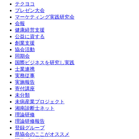
テクヨコ
プレゼン大会
マーケティング実践研究会
会報
健康経営支援
公益に資する
創業支援
協会活動
同期会
国際ビジネスを研究し実践
士業連携
実務従事
実施報告
寄付講座
未分類
未病産業プロジェクト
湘南診断士ネット
理論研修
理論研修報告
登録グループ
県協会のここがオススメ