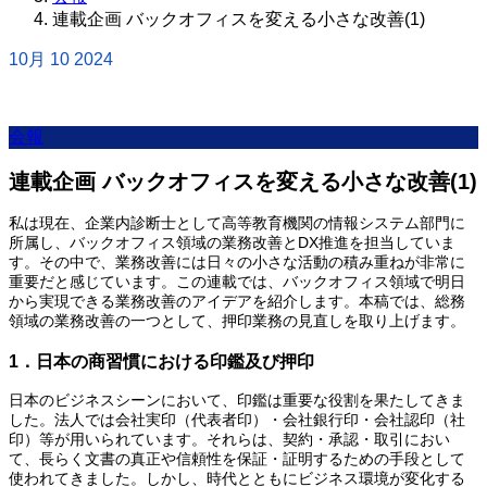
連載企画 バックオフィスを変える小さな改善(1)
10月
10
2024
会報
連載企画 バックオフィスを変える小さな改善(1)
私は現在、企業内診断士として高等教育機関の情報システム部門に
所属し、バックオフィス領域の業務改善とDX推進を担当していま
す。その中で、業務改善には日々の小さな活動の積み重ねが非常に
重要だと感じています。この連載では、バックオフィス領域で明日
から実現できる業務改善のアイデアを紹介します。本稿では、総務
領域の業務改善の一つとして、押印業務の見直しを取り上げます。
1．日本の商習慣における印鑑及び押印
日本のビジネスシーンにおいて、印鑑は重要な役割を果たしてきま
した。法人では会社実印（代表者印）・会社銀行印・会社認印（社
印）等が用いられています。それらは、契約・承認・取引におい
て、長らく文書の真正や信頼性を保証・証明するための手段として
使われてきました。しかし、時代とともにビジネス環境が変化する