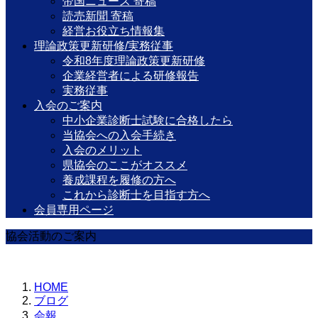
帝国ニュース 寄稿
読売新聞 寄稿
経営お役立ち情報集
理論政策更新研修/実務従事
令和8年度理論政策更新研修
企業経営者による研修報告
実務従事
入会のご案内
中小企業診断士試験に合格したら
当協会への入会手続き
入会のメリット
県協会のここがオススメ
養成課程を履修の方へ
これから診断士を目指す方へ
会員専用ページ
協会活動のご案内
HOME
ブログ
会報