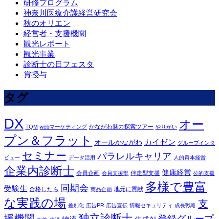
研修プログラム
神奈川医療介護経営研究会
秋のオリエン
経営者・支援機関
観光レポート
観光事業
診断士の日フェスタ
賞授与
タグ
DX
オー
かながわ魅力探索ツアー
TQM
webマーケティング
やりがい
プン＆フラット
カイゼン
オールかながわ
グループインタ
セミナー
パラレルキャリア
ビュー
データ活用
人的資本経営
企業内診断士
健康経営
会員企画
伴走型支援
会員支援部
公的支援
多様で豊富
同期会
受験生
合格したら
地元に貢献
商品企画
な実践の場
支
差別化
広告PR
広告宣伝
情報セキュリティ
成長戦略
独立診断士
援機関
登録グループ