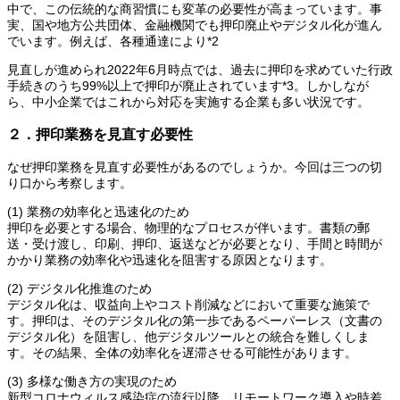
中で、この伝統的な商習慣にも変革の必要性が高まっています。事
実、国や地方公共団体、金融機関でも押印廃止やデジタル化が進ん
でいます。例えば、各種通達により*2
見直しが進められ2022年6月時点では、過去に押印を求めていた行政
手続きのうち99%以上で押印が廃止されています*3。しかしなが
ら、中小企業ではこれから対応を実施する企業も多い状況です。
２．押印業務を見直す必要性
なぜ押印業務を見直す必要性があるのでしょうか。今回は三つの切
り口から考察します。
(1) 業務の効率化と迅速化のため
押印を必要とする場合、物理的なプロセスが伴います。書類の郵
送・受け渡し、印刷、押印、返送などが必要となり、手間と時間が
かかり業務の効率化や迅速化を阻害する原因となります。
(2) デジタル化推進のため
デジタル化は、収益向上やコスト削減などにおいて重要な施策で
す。押印は、そのデジタル化の第一歩であるペーパーレス（文書の
デジタル化）を阻害し、他デジタルツールとの統合を難しくしま
す。その結果、全体の効率化を遅滞させる可能性があります。
(3) 多様な働き方の実現のため
新型コロナウィルス感染症の流行以降、リモートワーク導入や時差