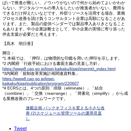
ぱいで推進が難しい、ノウハウがないので何から始めてよいかわか
らない、デジタルツールの導入をしたいが推進者がいない、費用を
できるだけ抑えたいなどです。外部リソースを活用する場合、業務
プロセス改善を請け負うコンサルタント企業は高額になることがあ
ります。また、製品の提供ベンダーでは製品導入ありきとなること
もあります。中小企業診断士として、中小企業の実情に寄り添った
伴走支援が必要だと考えます。
【髙木 明日香】
脚注：
*1 本稿では、「押印」は物理的な印鑑を用いた押印を示します。
*2 内閣府「行政手続における書面主義の見直し方針」
https://www8.cao.go.jp/kisei-kaikaku/kisei/imprint/i_index.html
*3内閣府「規制改革実施計画関連資料集」
https://www8.cao.go.jp/kisei-
kaikaku/kisei/publication/program/220607
*4 ECRSとは、4つの原則「排除（eliminate）」「結合
（combine）」「交換（rearrange）」「簡素化（simplify）」から成
る業務改善のフレームワークです。
連載企画 バックオフィスを変える小さな改
善 (2)スケジュール管理ツールの運用見直
し
Tweet