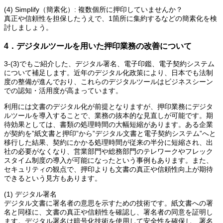
(4) Simplify（簡素化）: 複数個所に押印していませんか？
真正や信頼性を担保したうえで、1箇所に集約するなどの簡素化を検
討しましょう。
4．デジタルツールを用いた押印業務の改善について
3-(3)でもご紹介した、デジタル署名、電子印鑑、電子契約システム
について補足します。近年のデジタル化政策により、日本でも法制
度の整備が進んでおり、これらのデジタルツールはビジネスシーン
での認知・活用度が高まっています。
利用には文書のデジタル化が前提となりますが、押印業務にデジタ
ルツールを導入することで、業務の抜本的な見直しが可能です。期
待効果としては、書類の処理時間の大幅短縮があります。ある企業
が契約を”紙文書と押印”から”デジタル文書と電子契約システム”へと
移行した結果、契約にかかる処理時間が従来の半分に短縮され、出
社の必要がなくなり、営業部門や総務部門のテレワークやフレック
スタイム制度の導入が可能になったという事例もあります。また、
セキュリティの観点で、押印よりも文書の真正や信頼性向上が期待
できるという見方もあります。
(1) デジタル署名
デジタル文書に署名者の意思を示すための技術です。紙文書への署
名と同様に、文書の真正や信頼性を確認し、署名者の同意を証明し
ます。デジタル署名は暗号化技術を使用して安全性を確保し、署名