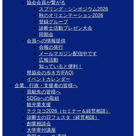
協会会員が繋がる
スプリング・シンポジウム2026
秋のオリエンテーション2026
登録グループ
診断士活動プレゼン大会
同期会
会員への情報提供
会報の発行
メールマガジン配信中です
広報活動
知っていると便利！
県協会の歩き方(FAQ)
イベントカレンダー
企業、行政・支援者の皆様へ
貢献先の皆様へ
SDGsへの取組
観光業支援
テクヨコ2026（セミナー＆経営相談）
診断士の日フェスタ（経営相談）
創業相談会
大学寄付講座