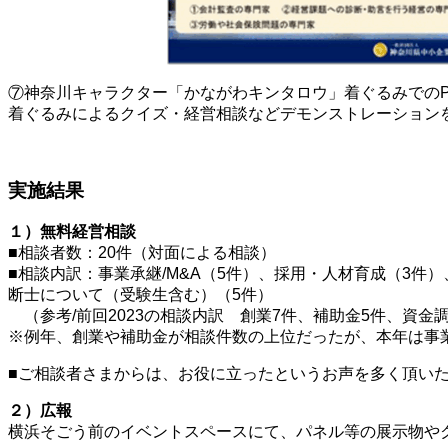
⑦神奈川キャラクター「かながわキンタロウ」着ぐるみでの
着ぐるみによるクイズ・経営相談などデモンストレーション
実施結果
１）無料経営相談
■相談者数：20件（対面による相談）
■相談内訳：事業承継/M&A（5件）、採用・人材育成（3件
断士について（受験生含む）（5件）
（参考/前回2023の相談内訳 創業7件、補助金5件、資金
※例年、創業や補助金が相談件数の上位だったが、本年は事
■ご相談者さまからは、お役に立ったというお声を多く頂い
２）広報
横浜そごう前のイベントスペースにて、パネル等の展示物や