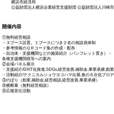
横浜市経済局
公益財団法人横浜企業経営支援財団 公益財団法人川崎市
開催内容
①無料経営相談
・３ブース設置。１ブースにつき２名の相談員体制
・参考情報のＱＲコード集の作成・配布
・自治体・支援機関などの施策紹介（パンフレット置き）・
各種支援機関様等への案内
②会場パネル展示
・支援紹介/DXIT化推進,SDGs,経営改善,補助金,事業承継,創業
・活動紹介/テクニカルショウヨコハマ出展,食の６次化プロ
③のぼり（創業,補助金,経営相談,経営改善,事業承継）
④横断幕（無料経営相談）
⑤広報宣伝活動