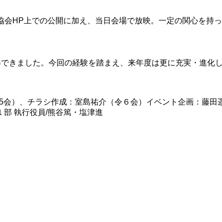
協会HP上での公開に加え、当日会場で放映。一定の関心を持
得できました。今回の経験を踏まえ、来年度は更に充実・進化
。
令5会）、チラシ作成：室島祐介（令６会）イベント企画：藤田
部 執行役員/熊谷篤・塩津進