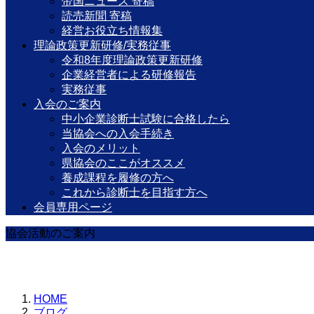
帝国ニュース 寄稿
読売新聞 寄稿
経営お役立ち情報集
理論政策更新研修/実務従事
令和8年度理論政策更新研修
企業経営者による研修報告
実務従事
入会のご案内
中小企業診断士試験に合格したら
当協会への入会手続き
入会のメリット
県協会のここがオススメ
養成課程を履修の方へ
これから診断士を目指す方へ
会員専用ページ
協会活動のご案内
HOME
ブログ