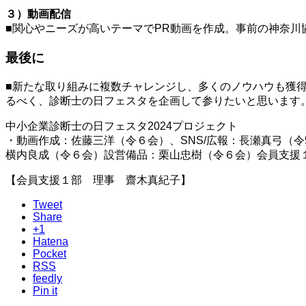
３）動画配信
■関心やニーズが高いテーマでPR動画を作成。事前の神奈川
最後に
■新たな取り組みに複数チャレンジし、多くのノウハウも獲
るべく、診断士の日フェスタを企画して参りたいと思います
中小企業診断士の日フェスタ2024プロジェクト
・動画作成：佐藤三洋（令６会）、SNS/広報：長瀬真弓（
横内良成（令６会）設営備品：栗山忠樹（令６会）会員支援１
【会員支援１部 理事 齋木真紀子】
Tweet
Share
+1
Hatena
Pocket
RSS
feedly
Pin it