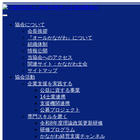
協会について
会長挨拶
『オールかながわ』について
組織体制
情報公開
当協会へのアクセス
関連サイト：かながわ士会
サイトマップ
協会活動
企業支援を実践する
公益に資する事業
14士業連携
支援機関連携
公募プロジェクト
専門スキルを磨く
令和8年度理論政策更新研修
研修プログラム
かながわ経営支援チャンネル