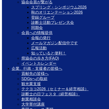
協会会員が繋がる
スプリング・シンポジウム2026
秋のオリエンテーション2026
登録グループ
診断士活動プレゼン大会
同期会
会員への情報提供
会報の発行
メールマガジン配信中です
広報活動
知っていると便利！
県協会の歩き方(FAQ)
イベントカレンダー
企業、行政・支援者の皆様へ
貢献先の皆様へ
SDGsへの取組
観光業支援
テクヨコ2026（セミナー＆経営相談）
診断士の日フェスタ（経営相談）
創業相談会
大学寄付講座