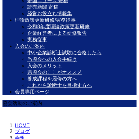
帝国ニュース 寄稿
読売新聞 寄稿
経営お役立ち情報集
理論政策更新研修/実務従事
令和8年度理論政策更新研修
企業経営者による研修報告
実務従事
入会のご案内
中小企業診断士試験に合格したら
当協会への入会手続き
入会のメリット
県協会のここがオススメ
養成課程を履修の方へ
これから診断士を目指す方へ
会員専用ページ
協会活動のご案内
HOME
ブログ
会報