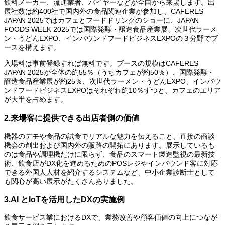
飲料メーカー、流通業者、バイヤーなどが全国から来場します。出
展社数は約400社で国内外の食品関連企業が参加し、CAFERES
JAPAN 2025ではカフェとフードドリンクのショーに、JAPAN
FOODS WEEK 2025では国際発酵・醸造食品産業展、次世代ラーメ
ン・うどんEXPO、インバウンドフードビジネスEXPOの３分野でブ
ースを構えます。
入場料は事前登録すれば無料です。ブースの規模はCAFERES
JAPAN 2025が全体の約55％（うちカフェが約50％）、国際発酵・
醸造食品産業展が約25％、次世代ラーメン・うどんEXPO、インバウ
ンドフードビジネスEXPOはそれぞれ約10％ずつと、カフェのエリア
が大半を占めます。
2.来場客に提供できる出店者側の価値
機器のデモや食品の試食でリアルな魅力を伝えること、直接の商談
機会の創出および国内外の販路の開拓にあります。展示しているも
のは食品や調理機だけに限らず、食品のスマート製造監視の最新技
術、飲食店がDX化を進めるためのPOSレジやインバウンド客に対応
できる外国人人材を紹介するシステムなど、中小企業診断士として
も関心が高い展示がたくさんありました。
3.AI とIoTを活用したDXの実施例
飲食サービス業におけるDXで、業務改善や顧客価値の向上につなが