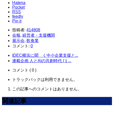
Hatena
Pocket
RSS
feedly
Pin it
投稿者:
414808
会報
,
経営者・支援機関
展示会
,
飲食業
コメント:
0
IDEC横浜に聞 く中小企業支援と...
連載企画 人とAIの共創時代 (１...
コメント ( 0 )
トラックバックは利用できません。
この記事へのコメントはありません。
関連記事