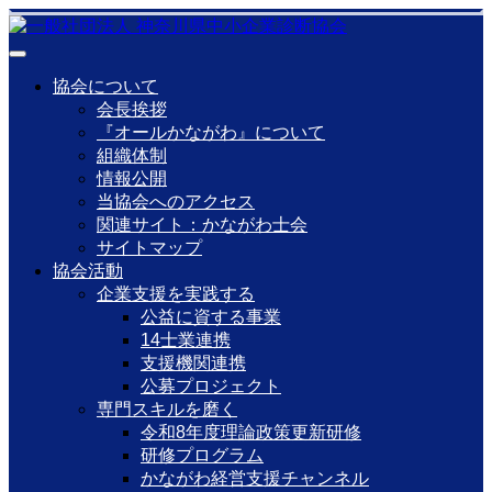
協会について
会長挨拶
『オールかながわ』について
組織体制
情報公開
当協会へのアクセス
関連サイト：かながわ士会
サイトマップ
協会活動
企業支援を実践する
公益に資する事業
14士業連携
支援機関連携
公募プロジェクト
専門スキルを磨く
令和8年度理論政策更新研修
研修プログラム
かながわ経営支援チャンネル