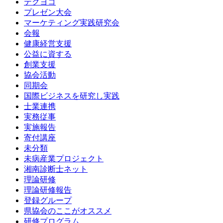
テクヨコ
プレゼン大会
マーケティング実践研究会
会報
健康経営支援
公益に資する
創業支援
協会活動
同期会
国際ビジネスを研究し実践
士業連携
実務従事
実施報告
寄付講座
未分類
未病産業プロジェクト
湘南診断士ネット
理論研修
理論研修報告
登録グループ
県協会のここがオススメ
研修プログラム