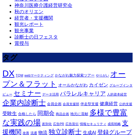
神奈川医療介護経営研究会
秋のオリエン
経営者・支援機関
観光レポート
観光事業
診断士の日フェスタ
賞授与
タグ
DX
オー
かながわ魅力探索ツアー
TQM
webマーケティング
やりがい
プン＆フラット
カイゼン
オールかながわ
グループインタ
セミナー
パラレルキャリア
ビュー
データ活用
人的資本経営
企業内診断士
健康経営
会員企画
伴走型支援
会員支援部
公的支援
多様で豊富
同期会
受験生
合格したら
地元に貢献
商品企画
な実践の場
支
差別化
広告PR
広告宣伝
情報セキュリティ
成長戦略
独立診断士
援機関
登録グループ
物流
生成AI
改善
流通