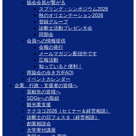
協会会員が繋がる
スプリング・シンポジウム2026
秋のオリエンテーション2026
登録グループ
診断士活動プレゼン大会
同期会
会員への情報提供
会報の発行
メールマガジン配信中です
広報活動
知っていると便利！
県協会の歩き方(FAQ)
イベントカレンダー
企業、行政・支援者の皆様へ
貢献先の皆様へ
SDGsへの取組
観光業支援
テクヨコ2026（セミナー＆経営相談）
診断士の日フェスタ（経営相談）
創業相談会
大学寄付講座