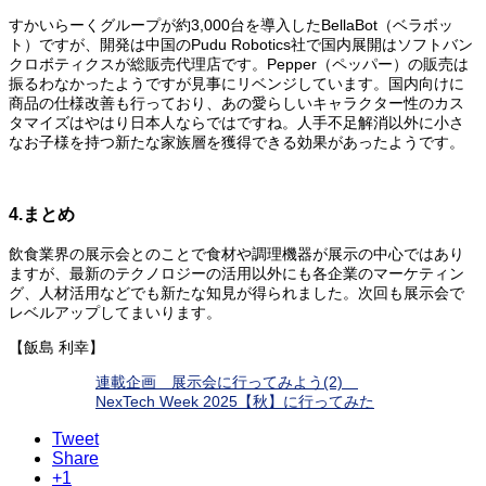
すかいらーくグループが約3,000台を導入したBellaBot（ベラボッ
ト）ですが、開発は中国のPudu Robotics社で国内展開はソフトバン
クロボティクスが総販売代理店です。Pepper（ペッパー）の販売は
振るわなかったようですが見事にリベンジしています。国内向けに
商品の仕様改善も行っており、あの愛らしいキャラクター性のカス
タマイズはやはり日本人ならではですね。人手不足解消以外に小さ
なお子様を持つ新たな家族層を獲得できる効果があったようです。
4.まとめ
飲食業界の展示会とのことで食材や調理機器が展示の中心ではあり
ますが、最新のテクノロジーの活用以外にも各企業のマーケティン
グ、人材活用などでも新たな知見が得られました。次回も展示会で
レベルアップしてまいります。
【飯島 利幸】
連載企画 展示会に行ってみよう(2)
NexTech Week 2025【秋】に行ってみた
Tweet
Share
+1