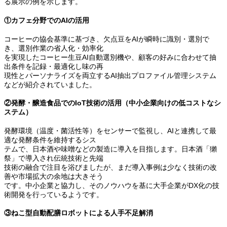
る展示の例を示します。
①カフェ分野でのAIの活用
コーヒーの協会基準に基づき、欠点豆をAIが瞬時に識別・選別で
き、選別作業の省人化・効率化
を実現したコーヒー生豆AI自動選別機や、顧客の好みに合わせて抽
出条件を記録・最適化し味の再
現性とパーソナライズを両立するAI抽出プロファイル管理システム
などが紹介されていました。
②発酵・醸造食品でのIoT技術の活用（中小企業向けの低コストなシ
ステム）
発酵環境（温度・菌活性等）をセンサーで監視し、AIと連携して最
適な発酵条件を維持するシス
テムで、日本酒や味噌などの製造に導入を目指します。日本酒「獺
祭」で導入され伝統技術と先端
技術の融合で注目を浴びましたが、まだ導入事例は少なく技術の改
善や市場拡大の余地は大きそう
です。中小企業と協力し、そのノウハウを基に大手企業がDX化の技
術開発を行っているようです。
③ねこ型自動配膳ロボットによる人手不足解消