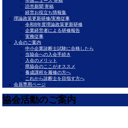
帝国ニュース 寄稿
読売新聞 寄稿
経営お役立ち情報集
理論政策更新研修/実務従事
令和8年度理論政策更新研修
企業経営者による研修報告
実務従事
入会のご案内
中小企業診断士試験に合格したら
当協会への入会手続き
入会のメリット
県協会のここがオススメ
養成課程を履修の方へ
これから診断士を目指す方へ
会員専用ページ
協会活動のご案内