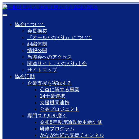
協会について
会長挨拶
『オールかながわ』について
組織体制
情報公開
当協会へのアクセス
関連サイト：かながわ士会
サイトマップ
協会活動
企業支援を実践する
公益に資する事業
14士業連携
支援機関連携
公募プロジェクト
専門スキルを磨く
令和8年度理論政策更新研修
研修プログラム
かながわ経営支援チャンネル