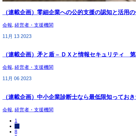
（連載企画）零細企業への公的支援の認知と活用の促
会報
,
経営者・支援機関
11月
13
2023
（連載企画）矛と盾 – ＤＸと情報セキュリティ 第
会報
,
経営者・支援機関
11月
06
2023
（連載企画）中小企業診断士なら最低限知っておき
会報
,
経営者・支援機関
1
…
8