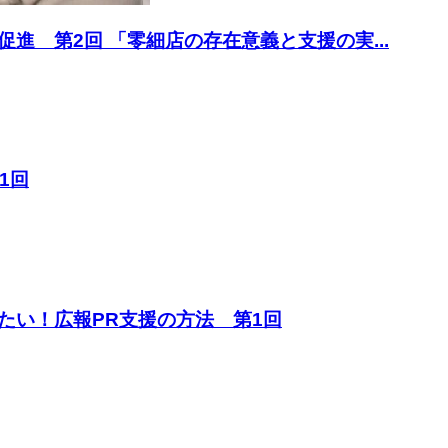
進 第2回 「零細店の存在意義と支援の実...
1回
たい！広報PR支援の方法 第1回