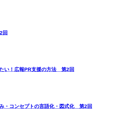
2回
たい！広報PR支援の方法 第2回
み・コンセプトの言語化・図式化 第2回