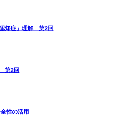
認知症」理解 第2回
 第2回
安全性の活用