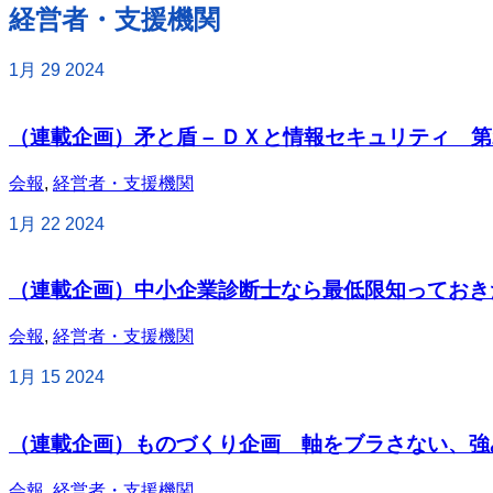
経営者・支援機関
1月
29
2024
（連載企画）矛と盾 – ＤＸと情報セキュリティ 第
会報
,
経営者・支援機関
1月
22
2024
（連載企画）中小企業診断士なら最低限知っておき
会報
,
経営者・支援機関
1月
15
2024
（連載企画）ものづくり企画 軸をブラさない、強
会報
,
経営者・支援機関