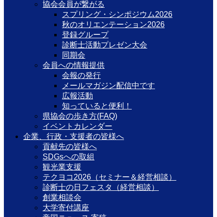
協会会員が繋がる
スプリング・シンポジウム2026
秋のオリエンテーション2026
登録グループ
診断士活動プレゼン大会
同期会
会員への情報提供
会報の発行
メールマガジン配信中です
広報活動
知っていると便利！
県協会の歩き方(FAQ)
イベントカレンダー
企業、行政・支援者の皆様へ
貢献先の皆様へ
SDGsへの取組
観光業支援
テクヨコ2026（セミナー＆経営相談）
診断士の日フェスタ（経営相談）
創業相談会
大学寄付講座