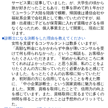
サービス業に従事していました。が、大学生の頃から
旅が好きだったこともあり、仕事を辞めて約１年かけ
てユーラシア大陸を陸路で横断。帰国後は通信会社や
福祉系企業で会社員として働いていたのですが、結
婚・出産後に子どもが保育園に入れず退職せざるを得
なくなったため、個人事業主として開業し、現在に至
ります。
■診断士になる決断をした理由を教えてください
女性を支援するコンサルタントは数多くいますが、
「高額な料金にもかかわらず中身が薄いコンサルを受
けて何も得られなかった」というご相談も、お客様か
らたくさんいただきます。「初めから私のところに来
てくれればよかったのに」と思う反面、私のことをよ
りたくさんの方に知っていただく必要があると感じて
いました。もっとたくさんのお客様に知っていただ
き、初対面の方にも信用してもらうことを考えた際
に、「中小企業診断士」という国家資格に魅力を感じ
ました。実際、資格を取得したことで、信用力の向上
を感じています。また、資格取得に至るまでに多くの
仲間を得ることができたことは予想外のメリットでし
た。