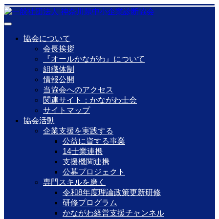
協会について
会長挨拶
『オールかながわ』について
組織体制
情報公開
当協会へのアクセス
関連サイト：かながわ士会
サイトマップ
協会活動
企業支援を実践する
公益に資する事業
14士業連携
支援機関連携
公募プロジェクト
専門スキルを磨く
令和8年度理論政策更新研修
研修プログラム
かながわ経営支援チャンネル