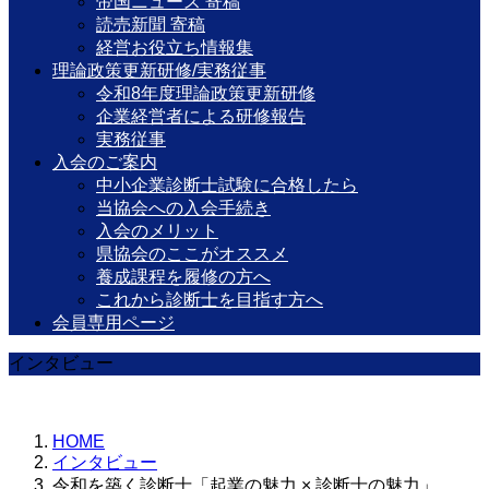
帝国ニュース 寄稿
読売新聞 寄稿
経営お役立ち情報集
理論政策更新研修/実務従事
令和8年度理論政策更新研修
企業経営者による研修報告
実務従事
入会のご案内
中小企業診断士試験に合格したら
当協会への入会手続き
入会のメリット
県協会のここがオススメ
養成課程を履修の方へ
これから診断士を目指す方へ
会員専用ページ
インタビュー
HOME
インタビュー
令和を築く診断士「起業の魅力 × 診断士の魅力」