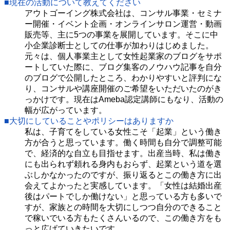
■現在の活動について教えてください
アウトゴーイング株式会社は、コンサル事業・セミナ
ー開催・イベント企画・オンラインサロン運営・動画
販売等、主に5つの事業を展開しています。そこに中
小企業診断士としての仕事が加わりはじめました。
元々は、個人事業主として女性起業家のブログをサポ
ートしていた際に、ブログ集客のノウハウ記事を自分
のブログで公開したところ、わかりやすいと評判にな
り、コンサルや講座開催のご希望をいただいたのがき
っかけです。現在はAmeba認定講師にもなり、活動の
幅が広がっています。
■大切にしていることやポリシーはありますか
私は、子育てをしている女性こそ「起業」という働き
方が合うと思っています。働く時間も自分で調整可能
で、経済的な自立も目指せます。出産当時、私は働き
にも出られず頼れる身内もおらず、起業という道を選
ぶしかなかったのですが、振り返るとこの働き方に出
会えてよかったと実感しています。「女性は結婚出産
後はパートでしか働けない」と思っている方も多いで
すが、家族との時間を大切にしつつ自分のできること
で稼いでいる方もたくさんいるので、この働き方をも
っと広げていきたいです。