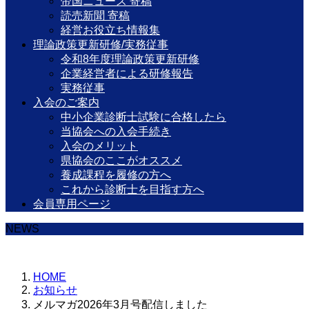
帝国ニュース 寄稿
読売新聞 寄稿
経営お役立ち情報集
理論政策更新研修/実務従事
令和8年度理論政策更新研修
企業経営者による研修報告
実務従事
入会のご案内
中小企業診断士試験に合格したら
当協会への入会手続き
入会のメリット
県協会のここがオススメ
養成課程を履修の方へ
これから診断士を目指す方へ
会員専用ページ
NEWS
HOME
お知らせ
メルマガ2026年3月号配信しました