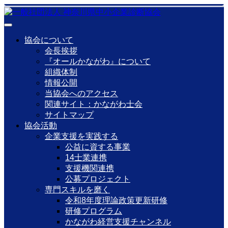
協会について
会長挨拶
『オールかながわ』について
組織体制
情報公開
当協会へのアクセス
関連サイト：かながわ士会
サイトマップ
協会活動
企業支援を実践する
公益に資する事業
14士業連携
支援機関連携
公募プロジェクト
専門スキルを磨く
令和8年度理論政策更新研修
研修プログラム
かながわ経営支援チャンネル