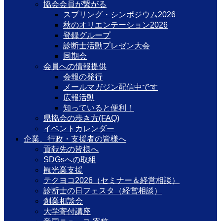
協会会員が繋がる
スプリング・シンポジウム2026
秋のオリエンテーション2026
登録グループ
診断士活動プレゼン大会
同期会
会員への情報提供
会報の発行
メールマガジン配信中です
広報活動
知っていると便利！
県協会の歩き方(FAQ)
イベントカレンダー
企業、行政・支援者の皆様へ
貢献先の皆様へ
SDGsへの取組
観光業支援
テクヨコ2026（セミナー＆経営相談）
診断士の日フェスタ（経営相談）
創業相談会
大学寄付講座