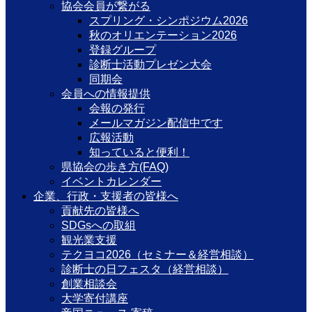
協会会員が繋がる
スプリング・シンポジウム2026
秋のオリエンテーション2026
登録グループ
診断士活動プレゼン大会
同期会
会員への情報提供
会報の発行
メールマガジン配信中です
広報活動
知っていると便利！
県協会の歩き方(FAQ)
イベントカレンダー
企業、行政・支援者の皆様へ
貢献先の皆様へ
SDGsへの取組
観光業支援
テクヨコ2026（セミナー＆経営相談）
診断士の日フェスタ（経営相談）
創業相談会
大学寄付講座