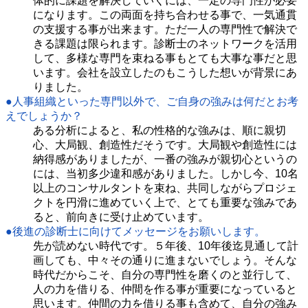
体的に課題を解決していくには、一定の専門性が必要
になります。この両面を持ち合わせる事で、一気通貫
の支援する事が出来ます。ただ一人の専門性で解決で
きる課題は限られます。診断士のネットワークを活用
して、多様な専門を束ねる事もとても大事な事だと思
います。会社を設立したのもこうした想いが背景にあ
りました。
●人事組織といった専門以外で、ご自身の強みは何だとお考
えでしょうか？
ある分析によると、私の性格的な強みは、順に親切
心、大局観、創造性だそうです。大局観や創造性には
納得感がありましたが、一番の強みが親切心というの
には、当初多少違和感がありました。しかし今、10名
以上のコンサルタントを束ね、共同しながらプロジェ
クトを円滑に進めていく上で、とても重要な強みであ
ると、前向きに受け止めています。
●後進の診断士に向けてメッセージをお願いします。
先が読めない時代です。５年後、10年後迄見通して計
画しても、中々その通りに進まないでしょう。そんな
時代だからこそ、自分の専門性を磨くのと並行して、
人の力を借りる、仲間を作る事が重要になっていると
思います。仲間の力を借りる事も含めて、自分の強み