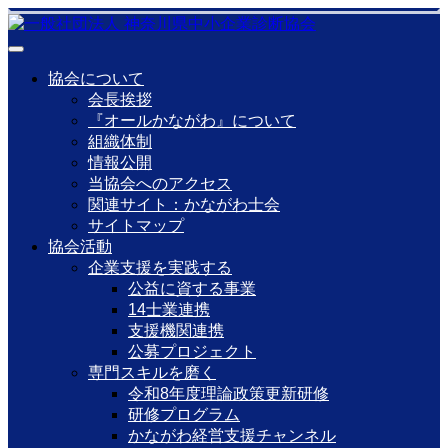
協会について
会長挨拶
『オールかながわ』について
組織体制
情報公開
当協会へのアクセス
関連サイト：かながわ士会
サイトマップ
協会活動
企業支援を実践する
公益に資する事業
14士業連携
支援機関連携
公募プロジェクト
専門スキルを磨く
令和8年度理論政策更新研修
研修プログラム
かながわ経営支援チャンネル