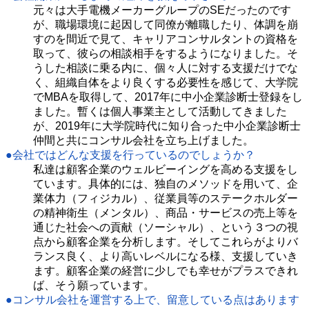
元々は大手電機メーカーグループのSEだったのです
が、職場環境に起因して同僚が離職したり、体調を崩
すのを間近で見て、キャリアコンサルタントの資格を
取って、彼らの相談相手をするようになりました。そ
うした相談に乗る内に、個々人に対する支援だけでな
く、組織自体をより良くする必要性を感じて、大学院
でMBAを取得して、2017年に中小企業診断士登録をし
ました。暫くは個人事業主として活動してきました
が、2019年に大学院時代に知り合った中小企業診断士
仲間と共にコンサル会社を立ち上げました。
●会社ではどんな支援を行っているのでしょうか？
私達は顧客企業のウェルビーイングを高める支援をし
ています。具体的には、独自のメソッドを用いて、企
業体力（フィジカル）、従業員等のステークホルダー
の精神衛生（メンタル）、商品・サービスの売上等を
通じた社会への貢献（ソーシャル）、という３つの視
点から顧客企業を分析します。そしてこれらがよりバ
ランス良く、より高いレベルになる様、支援していき
ます。顧客企業の経営に少しでも幸せがプラスできれ
ば、そう願っています。
●コンサル会社を運営する上で、留意している点はあります