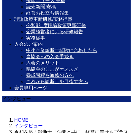
帝国ニュース 寄稿
読売新聞 寄稿
経営お役立ち情報集
理論政策更新研修/実務従事
令和8年度理論政策更新研修
企業経営者による研修報告
実務従事
入会のご案内
中小企業診断士試験に合格したら
当協会への入会手続き
入会のメリット
県協会のここがオススメ
養成課程を履修の方へ
これから診断士を目指す方へ
会員専用ページ
インタビュー
HOME
インタビュー
令和を築く診断士「仲間と共に、経営に幸せをプラス