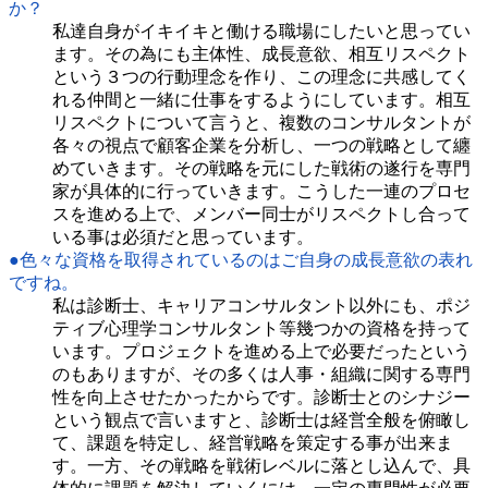
か？
私達自身がイキイキと働ける職場にしたいと思ってい
ます。その為にも主体性、成長意欲、相互リスペクト
という３つの行動理念を作り、この理念に共感してく
れる仲間と一緒に仕事をするようにしています。相互
リスペクトについて言うと、複数のコンサルタントが
各々の視点で顧客企業を分析し、一つの戦略として纏
めていきます。その戦略を元にした戦術の遂行を専門
家が具体的に行っていきます。こうした一連のプロセ
スを進める上で、メンバー同士がリスペクトし合って
いる事は必須だと思っています。
●色々な資格を取得されているのはご自身の成長意欲の表れ
ですね。
私は診断士、キャリアコンサルタント以外にも、ポジ
ティブ心理学コンサルタント等幾つかの資格を持って
います。プロジェクトを進める上で必要だったという
のもありますが、その多くは人事・組織に関する専門
性を向上させたかったからです。診断士とのシナジー
という観点で言いますと、診断士は経営全般を俯瞰し
て、課題を特定し、経営戦略を策定する事が出来ま
す。一方、その戦略を戦術レベルに落とし込んで、具