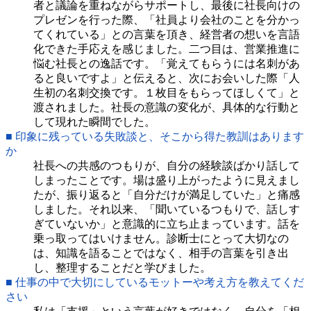
者と議論を重ねながらサポートし、最後に社長向けの
プレゼンを行った際、「社員より会社のことを分かっ
てくれている」との言葉を頂き、経営者の想いを言語
化できた手応えを感じました。二つ目は、営業推進に
悩む社長との逸話です。「覚えてもらうには名刺があ
ると良いですよ」と伝えると、次にお会いした際「人
生初の名刺交換です。１枚目をもらってほしくて」と
渡されました。社長の意識の変化が、具体的な行動と
して現れた瞬間でした。
■ 印象に残っている失敗談と、そこから得た教訓はあります
か
社長への共感のつもりが、自分の経験談ばかり話して
しまったことです。場は盛り上がったように見えまし
たが、振り返ると「自分だけが満足していた」と痛感
しました。それ以来、「聞いているつもりで、話しす
ぎていないか」と意識的に立ち止まっています。話を
乗っ取ってはいけません。診断士にとって大切なの
は、知識を語ることではなく、相手の言葉を引き出
し、整理することだと学びました。
■ 仕事の中で大切にしているモットーや考え方を教えてくだ
さい