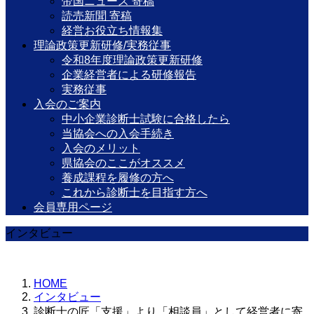
帝国ニュース 寄稿
読売新聞 寄稿
経営お役立ち情報集
理論政策更新研修/実務従事
令和8年度理論政策更新研修
企業経営者による研修報告
実務従事
入会のご案内
中小企業診断士試験に合格したら
当協会への入会手続き
入会のメリット
県協会のここがオススメ
養成課程を履修の方へ
これから診断士を目指す方へ
会員専用ページ
インタビュー
HOME
インタビュー
診断士の匠「支援」より「相談員」として経営者に寄