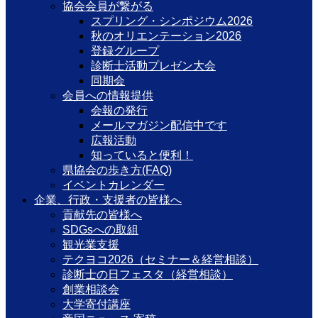
協会会員が繋がる
スプリング・シンポジウム2026
秋のオリエンテーション2026
登録グループ
診断士活動プレゼン大会
同期会
会員への情報提供
会報の発行
メールマガジン配信中です
広報活動
知っていると便利！
県協会の歩き方(FAQ)
イベントカレンダー
企業、行政・支援者の皆様へ
貢献先の皆様へ
SDGsへの取組
観光業支援
テクヨコ2026（セミナー＆経営相談）
診断士の日フェスタ（経営相談）
創業相談会
大学寄付講座