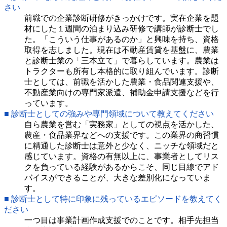
さい
前職での企業診断研修がきっかけです。実在企業を題
材にした１週間の泊まり込み研修で講師が診断士でし
た。「こういう仕事があるのか」と興味を持ち、資格
取得を志しました。現在は不動産賃貸を基盤に、農業
と診断士業の「三本立て」で暮らしています。農業は
トラクターも所有し本格的に取り組んでいます。診断
士としては、前職を活かした農業・食品関連支援や、
不動産業向けの専門家派遣、補助金申請支援などを行
っています。
■ 診断士としての強みや専門領域について教えてください
自ら農業を営む「実務家」としての視点を活かした、
農産・食品業界などへの支援です。この業界の商習慣
に精通した診断士は意外と少なく、ニッチな領域だと
感じています。資格の有無以上に、事業者としてリス
クを負っている経験があるからこそ、同じ目線でアド
バイスができることが、大きな差別化になっていま
す。
■ 診断士として特に印象に残っているエピソードを教えてく
ださい
一つ目は事業計画作成支援でのことです。相手先担当