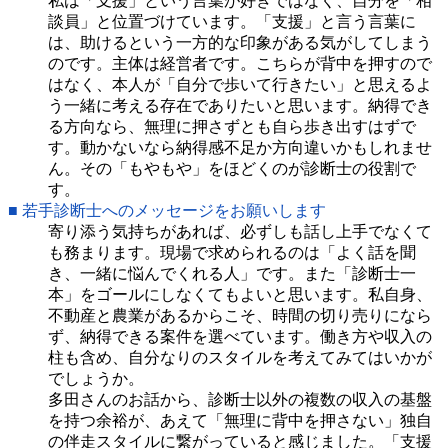
私は「支援」という言葉が好きではなく、自分を「相
談員」と位置づけています。「支援」と言う言葉に
は、助けるという一方的な印象がある気がしてしまう
のです。主体は経営者です。こちらが背中を押すので
はなく、本人が「自分で歩いて行きたい」と思えるよ
う一緒に考える存在でありたいと思います。納得でき
る方向なら、無理に押さずとも自ら歩き出すはずで
す。動かないなら納得感不足か方向違いかもしれませ
ん。その「もやもや」をほどくのが診断士の役割で
す。
■ 若手診断士へのメッセージをお願いします
寄り添う気持ちがあれば、必ずしも話し上手でなくて
も務まります。現場で求められるのは「よく話を聞
き、一緒に悩んでくれる人」です。また「診断士一
本」をゴールにしなくてもよいと思います。私自身、
不動産と農業があるからこそ、時間の切り売りになら
ず、納得できる案件を選べています。働き方や収入の
柱も含め、自分なりのスタイルを考えてみてはいかが
でしょうか。
多田さんのお話から、診断士以外の複数の収入の基盤
を持つ余裕が、あえて「無理に背中を押さない」独自
の伴走スタイルに繋がっていると感じました。「支援