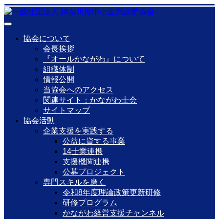
協会について
会長挨拶
『オールかながわ』について
組織体制
情報公開
当協会へのアクセス
関連サイト：かながわ士会
サイトマップ
協会活動
企業支援を実践する
公益に資する事業
14士業連携
支援機関連携
公募プロジェクト
専門スキルを磨く
令和8年度理論政策更新研修
研修プログラム
かながわ経営支援チャンネル