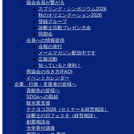
協会会員が繋がる
スプリング・シンポジウム2026
秋のオリエンテーション2026
登録グループ
診断士活動プレゼン大会
同期会
会員への情報提供
会報の発行
メールマガジン配信中です
広報活動
知っていると便利！
県協会の歩き方(FAQ)
イベントカレンダー
企業、行政・支援者の皆様へ
貢献先の皆様へ
SDGsへの取組
観光業支援
テクヨコ2026（セミナー＆経営相談）
診断士の日フェスタ（経営相談）
創業相談会
大学寄付講座