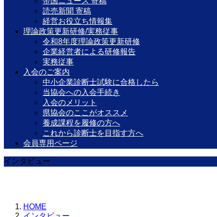
帝国ニュース 寄稿
読売新聞 寄稿
経営お役立ち情報集
理論政策更新研修/実務従事
令和8年度理論政策更新研修
企業経営者による研修報告
実務従事
入会のご案内
中小企業診断士試験に合格したら
当協会への入会手続き
入会のメリット
県協会のここがオススメ
養成課程を履修の方へ
これから診断士を目指す方へ
会員専用ページ
インタビュー
HOME
インタビュー