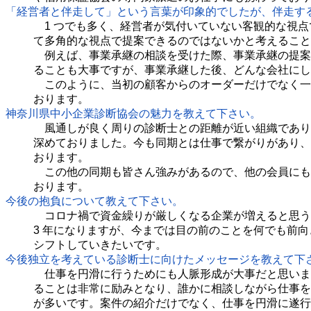
「経営者と伴走して」という言葉が印象的でしたが、伴走す
1 つでも多く、経営者が気付いていない客観的な視点
て多角的な視点で提案できるのではないかと考えること
例えば、事業承継の相談を受けた際、事業承継の提案
ることも大事ですが、事業承継した後、どんな会社にし
このように、当初の顧客からのオーダーだけでなく一
おります。
神奈川県中小企業診断協会の魅力を教えて下さい。
風通しが良く周りの診断士との距離が近い組織であり、
深めておりました。今も同期とは仕事で繋がりがあり、
おります。
この他の同期も皆さん強みがあるので、他の会員にも
おります。
今後の抱負について教えて下さい。
コロナ禍で資金繰りが厳しくなる企業が増えると思うの
3 年になりますが、今までは目の前のことを何でも前
シフトしていきたいです。
今後独立を考えている診断士に向けたメッセージを教えて下
仕事を円滑に行うためにも人脈形成が大事だと思いま
ることは非常に励みとなり、誰かに相談しながら仕事を
が多いです。案件の紹介だけでなく、仕事を円滑に遂行