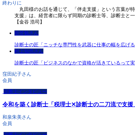
終わりに
丸田様のお話を通じて、「伴走支援」という言葉が特
支援」は、経営者に限らず同期の診断士等、診断士と一
【金谷 浩司】
折笠勉さん
診断士の匠「ニッチな専門性を武器に仕事の幅を広げる
村上知也さん
診断士の匠「ビジネスのなかで資格が活きているって実
窪田紀子さん
会員
診断士インタビュー
令和を築く診断士「税理士✕診断士の二刀流で支援
和泉朱美さん
会員
診断士インタビュー