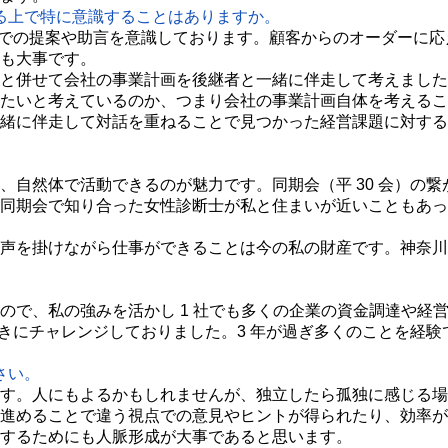
る上で特に意識することはありますか。
での提案や助言を意識しております。顧客からのオーダーに応
も大事です。
と併せて会社の事業計画を後継者と一緒に伴走して考えました
たいと考えているのか、つまり会社の事業計画自体を考えるこ
緒に伴走して対話を重ねることで見つかった経営課題に対する
自然体で活動できるのが魅力です。同期会（平 30 会）の
同期会で知り合った女性診断士が私と住まいが近いこともあっ
声を掛けながら仕事ができることは今の私の財産です。神奈川
で、私の強みを活かし 1 社でも多くの企業の資金調達や経
向きにチャレンジしておりました。3 年が過ぎ多くのことを経
さい。
す。人にもよるかもしれませんが、独立したら孤独に感じる場
進めることで違う視点での意見やヒントが得られたり、効率が
するためにも人脈形成が大事であると思います。