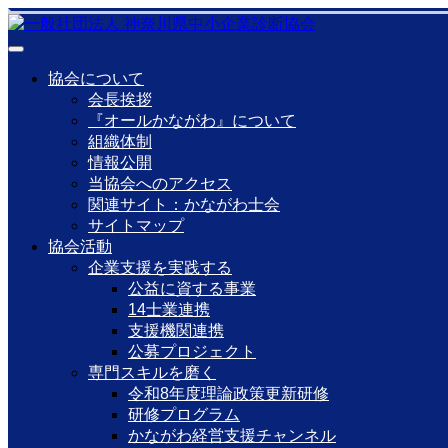
協会について
会長挨拶
『オールかながわ』について
組織体制
情報公開
当協会へのアクセス
関連サイト：かながわ士会
サイトマップ
協会活動
企業支援を実践する
公益に資する事業
14士業連携
支援機関連携
公募プロジェクト
専門スキルを磨く
令和8年度理論政策更新研修
研修プログラム
かながわ経営支援チャンネル