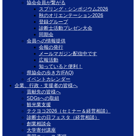
協会会員が繋がる
スプリング・シンポジウム2026
秋のオリエンテーション2026
登録グループ
診断士活動プレゼン大会
同期会
会員への情報提供
会報の発行
メールマガジン配信中です
広報活動
知っていると便利！
県協会の歩き方(FAQ)
イベントカレンダー
企業、行政・支援者の皆様へ
貢献先の皆様へ
SDGsへの取組
観光業支援
テクヨコ2026（セミナー＆経営相談）
診断士の日フェスタ（経営相談）
創業相談会
大学寄付講座