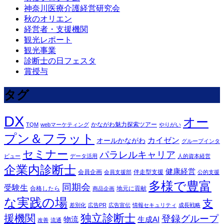
神奈川医療介護経営研究会
秋のオリエン
経営者・支援機関
観光レポート
観光事業
診断士の日フェスタ
賞授与
タグ
DX
オー
かながわ魅力探索ツアー
TQM
webマーケティング
やりがい
プン＆フラット
カイゼン
オールかながわ
グループインタ
セミナー
パラレルキャリア
ビュー
データ活用
人的資本経営
企業内診断士
健康経営
会員企画
伴走型支援
会員支援部
公的支援
多様で豊富
同期会
受験生
合格したら
地元に貢献
商品企画
な実践の場
支
差別化
広告PR
広告宣伝
情報セキュリティ
成長戦略
独立診断士
援機関
登録グループ
物流
生成AI
改善
流通