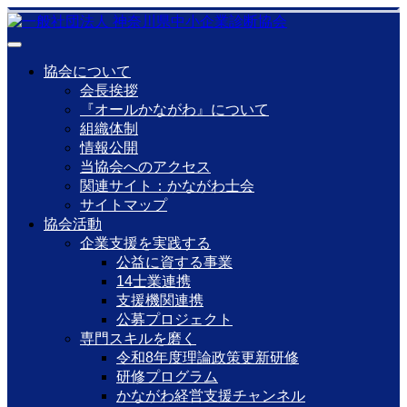
協会について
会長挨拶
『オールかながわ』について
組織体制
情報公開
当協会へのアクセス
関連サイト：かながわ士会
サイトマップ
協会活動
企業支援を実践する
公益に資する事業
14士業連携
支援機関連携
公募プロジェクト
専門スキルを磨く
令和8年度理論政策更新研修
研修プログラム
かながわ経営支援チャンネル