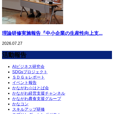
理論研修実施報告『中小企業の生産性向上支...
2026.07.27
活動報告
AIビジネス研究会
SDGsプロジェクト
ＳＤＧｓレポート
イベント報告
かながわ☆はとば会
かながわ経営支援チャンネル
かながわ農食支援グループ
かなコン
スキルアップ研修