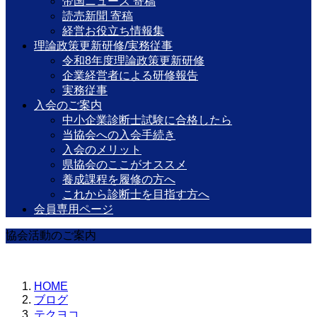
帝国ニュース 寄稿
読売新聞 寄稿
経営お役立ち情報集
理論政策更新研修/実務従事
令和8年度理論政策更新研修
企業経営者による研修報告
実務従事
入会のご案内
中小企業診断士試験に合格したら
当協会への入会手続き
入会のメリット
県協会のここがオススメ
養成課程を履修の方へ
これから診断士を目指す方へ
会員専用ページ
協会活動のご案内
HOME
ブログ
テクヨコ