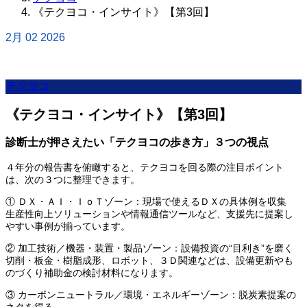
《テクヨコ・インサイト》【第3回】
2月
02
2026
テクヨコ
《テクヨコ・インサイト》【第3回】
診断士が押さえたい「テクヨコの歩き方」３つの視点
４年分の報告書を俯瞰すると、テクヨコを回る際の注目ポイント
は、次の３つに整理できます。
① ＤＸ・ＡＩ・ＩｏＴゾーン：現場で使えるＤＸの具体例を収集
生産性向上ソリューションや情報通信ツールなど、支援先に提案し
やすい事例が揃っています。
② 加工技術／機器・装置・製品ゾーン：設備投資の“目利き”を磨く
切削・板金・樹脂成形、ロボット、３Ｄ関連などは、設備更新やも
のづくり補助金の検討材料になります。
③ カーボンニュートラル／環境・エネルギーゾーン：脱炭素提案の
ネタを得る