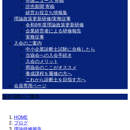
帝国ニュース 寄稿
読売新聞 寄稿
経営お役立ち情報集
理論政策更新研修/実務従事
令和8年度理論政策更新研修
企業経営者による研修報告
実務従事
入会のご案内
中小企業診断士試験に合格したら
当協会への入会手続き
入会のメリット
県協会のここがオススメ
養成課程を履修の方へ
これから診断士を目指す方へ
会員専用ページ
協会活動のご案内
HOME
ブログ
理論研修報告