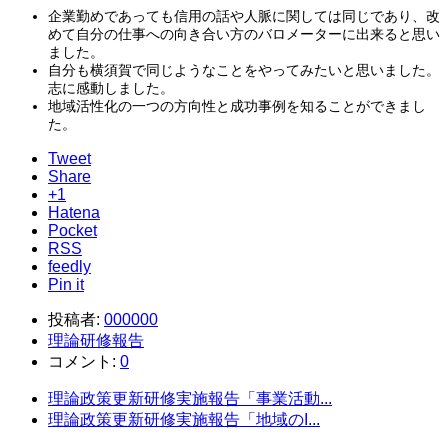
企業勤めであっても信用の話や人脈に関しては同じであり、改
めて自分の仕事への向き合い方のバロメーターに出来ると思い
ました。
自分も横須賀で同じようなことをやってみたいと思いました。
志に感動しました。
地域活性化の一つの方向性と成功事例を知ることができまし
た。
Tweet
Share
+1
Hatena
Pocket
RSS
feedly
Pin it
投稿者:
000000
理論研修報告
コメント:
0
理論政策更新研修実施報告「事業活動...
理論政策更新研修実施報告「地域のI...