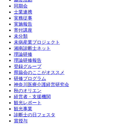
同期会
士業連携
実務従事
実施報告
寄付講座
未分類
未病産業プロジェクト
湘南診断士ネット
理論研修
理論研修報告
登録グループ
県協会のここがオススメ
研修プログラム
神奈川医療介護経営研究会
秋のオリエン
経営者・支援機関
観光レポート
観光事業
診断士の日フェスタ
賞授与