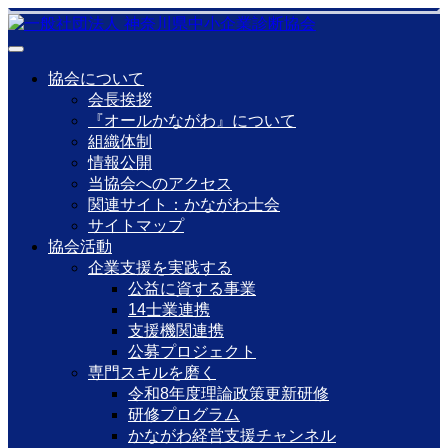
協会について
会長挨拶
『オールかながわ』について
組織体制
情報公開
当協会へのアクセス
関連サイト：かながわ士会
サイトマップ
協会活動
企業支援を実践する
公益に資する事業
14士業連携
支援機関連携
公募プロジェクト
専門スキルを磨く
令和8年度理論政策更新研修
研修プログラム
かながわ経営支援チャンネル