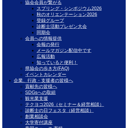
協会会員が繋がる
スプリング・シンポジウム2026
秋のオリエンテーション2026
登録グループ
診断士活動プレゼン大会
同期会
会員への情報提供
会報の発行
メールマガジン配信中です
広報活動
知っていると便利！
県協会の歩き方(FAQ)
イベントカレンダー
企業、行政・支援者の皆様へ
貢献先の皆様へ
SDGsへの取組
観光業支援
テクヨコ2026（セミナー＆経営相談）
診断士の日フェスタ（経営相談）
創業相談会
大学寄付講座