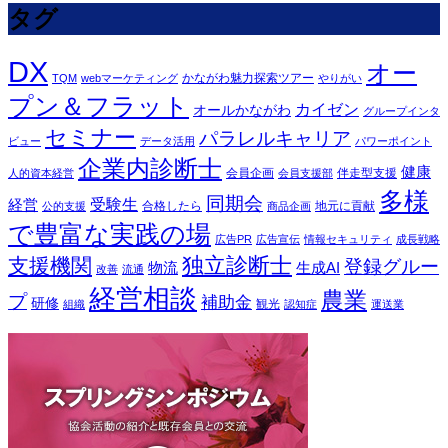
タグ
DX
オー
かながわ魅力探索ツアー
TQM
webマーケティング
やりがい
プン＆フラット
カイゼン
オールかながわ
グループインタ
セミナー
パラレルキャリア
ビュー
データ活用
パワーポイント
企業内診断士
健康
会員企画
伴走型支援
人的資本経営
会員支援部
多様
同期会
受験生
経営
合格したら
地元に貢献
公的支援
商品企画
で豊富な実践の場
広告PR
広告宣伝
情報セキュリティ
成長戦略
独立診断士
支援機関
登録グルー
物流
生成AI
改善
流通
経営相談
農業
プ
補助金
研修
観光
組織
認知症
運送業