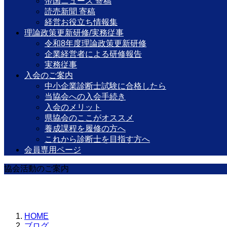
帝国ニュース 寄稿
読売新聞 寄稿
経営お役立ち情報集
理論政策更新研修/実務従事
令和8年度理論政策更新研修
企業経営者による研修報告
実務従事
入会のご案内
中小企業診断士試験に合格したら
当協会への入会手続き
入会のメリット
県協会のここがオススメ
養成課程を履修の方へ
これから診断士を目指す方へ
会員専用ページ
協会活動のご案内
HOME
ブログ