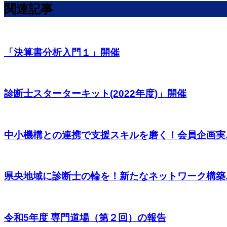
関連記事
「決算書分析入門１」開催
診断士スターターキット(2022年度)」開催
中小機構との連携で支援スキルを磨く！会員企画実..
県央地域に診断士の輪を！新たなネットワーク構築..
令和5年度 専門道場（第２回）の報告