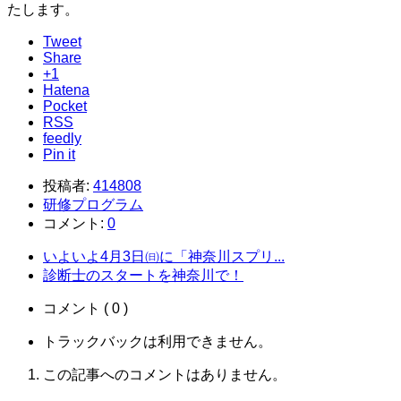
たします。
Tweet
Share
+1
Hatena
Pocket
RSS
feedly
Pin it
投稿者:
414808
研修プログラム
コメント:
0
いよいよ4月3日㈰に「神奈川スプリ...
診断士のスタートを神奈川で！
コメント ( 0 )
トラックバックは利用できません。
この記事へのコメントはありません。