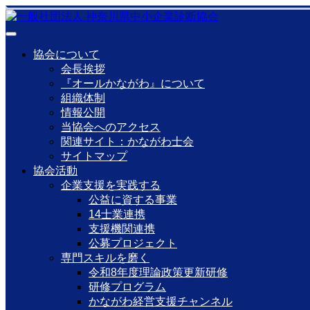
協会について
会長挨拶
『オールかながわ』について
組織体制
情報公開
当協会へのアクセス
関連サイト：かながわ士会
サイトマップ
協会活動
企業支援を実践する
公益に資する事業
14士業連携
支援機関連携
公募プロジェクト
専門スキルを磨く
令和8年度理論政策更新研修
研修プログラム
かながわ経営支援チャンネル