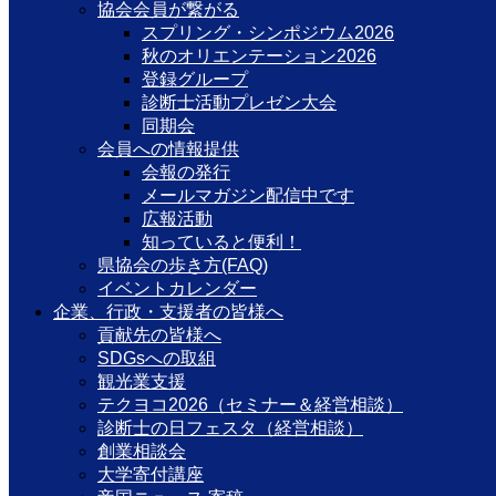
協会会員が繋がる
スプリング・シンポジウム2026
秋のオリエンテーション2026
登録グループ
診断士活動プレゼン大会
同期会
会員への情報提供
会報の発行
メールマガジン配信中です
広報活動
知っていると便利！
県協会の歩き方(FAQ)
イベントカレンダー
企業、行政・支援者の皆様へ
貢献先の皆様へ
SDGsへの取組
観光業支援
テクヨコ2026（セミナー＆経営相談）
診断士の日フェスタ（経営相談）
創業相談会
大学寄付講座