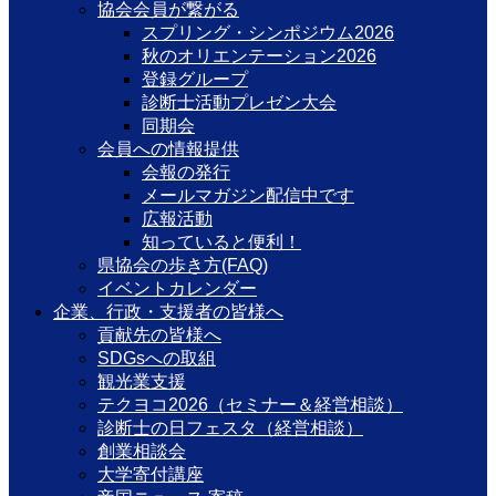
協会会員が繋がる
スプリング・シンポジウム2026
秋のオリエンテーション2026
登録グループ
診断士活動プレゼン大会
同期会
会員への情報提供
会報の発行
メールマガジン配信中です
広報活動
知っていると便利！
県協会の歩き方(FAQ)
イベントカレンダー
企業、行政・支援者の皆様へ
貢献先の皆様へ
SDGsへの取組
観光業支援
テクヨコ2026（セミナー＆経営相談）
診断士の日フェスタ（経営相談）
創業相談会
大学寄付講座