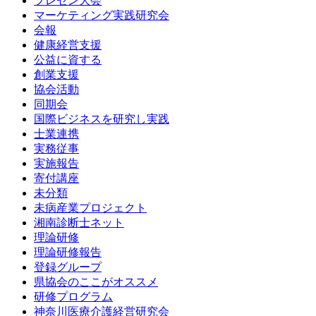
プレゼン大会
マーケティング実践研究会
会報
健康経営支援
公益に資する
創業支援
協会活動
同期会
国際ビジネスを研究し実践
士業連携
実務従事
実施報告
寄付講座
未分類
未病産業プロジェクト
湘南診断士ネット
理論研修
理論研修報告
登録グループ
県協会のここがオススメ
研修プログラム
神奈川医療介護経営研究会