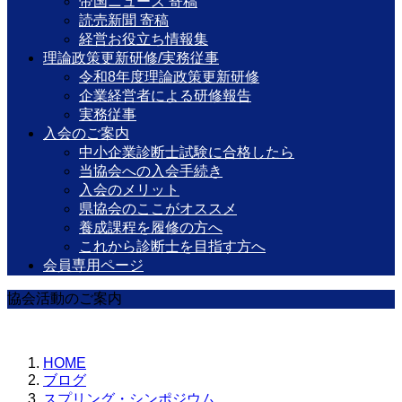
帝国ニュース 寄稿
読売新聞 寄稿
経営お役立ち情報集
理論政策更新研修/実務従事
令和8年度理論政策更新研修
企業経営者による研修報告
実務従事
入会のご案内
中小企業診断士試験に合格したら
当協会への入会手続き
入会のメリット
県協会のここがオススメ
養成課程を履修の方へ
これから診断士を目指す方へ
会員専用ページ
協会活動のご案内
HOME
ブログ
スプリング・シンポジウム