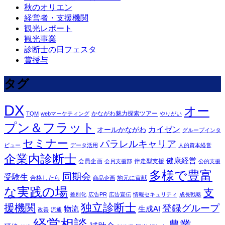
秋のオリエン
経営者・支援機関
観光レポート
観光事業
診断士の日フェスタ
賞授与
タグ
DX
オー
かながわ魅力探索ツアー
TQM
webマーケティング
やりがい
プン＆フラット
カイゼン
オールかながわ
グループインタ
セミナー
パラレルキャリア
ビュー
データ活用
人的資本経営
企業内診断士
健康経営
会員企画
伴走型支援
会員支援部
公的支援
多様で豊富
同期会
受験生
合格したら
地元に貢献
商品企画
な実践の場
支
差別化
広告PR
広告宣伝
情報セキュリティ
成長戦略
独立診断士
援機関
登録グループ
物流
生成AI
改善
流通
経営相談