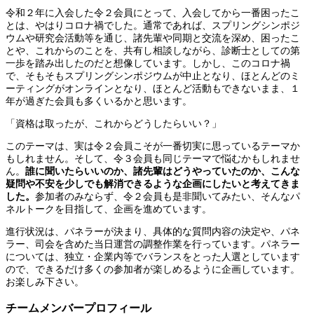
令和２年に入会した令２会員にとって、入会してから一番困ったこ
とは、やはりコロナ禍でした。通常であれば、スプリングシンポジ
ウムや研究会活動等を通じ、諸先輩や同期と交流を深め、困ったこ
とや、これからのことを、共有し相談しながら、診断士としての第
一歩を踏み出したのだと想像しています。しかし、このコロナ禍
で、そもそもスプリングシンポジウムが中止となり、ほとんどのミ
ーティングがオンラインとなり、ほとんど活動もできないまま、１
年が過ぎた会員も多くいるかと思います。
「資格は取ったが、これからどうしたらいい？」
このテーマは、実は令２会員こそが一番切実に思っているテーマか
もしれません。そして、令３会員も同じテーマで悩むかもしれませ
ん。
誰に聞いたらいいのか、諸先輩はどうやっていたのか、こんな
疑問や不安を少しでも解消できるような企画にしたいと考えてきま
した。
参加者のみならず、令２会員も是非聞いてみたい、そんなパ
ネルトークを目指して、企画を進めています。
進行状況は、パネラーが決まり、具体的な質問内容の決定や、パネ
ラー、司会を含めた当日運営の調整作業を行っています。パネラー
については、独立・企業内等でバランスをとった人選としています
ので、できるだけ多くの参加者が楽しめるように企画しています。
お楽しみ下さい。
チームメンバープロフィール