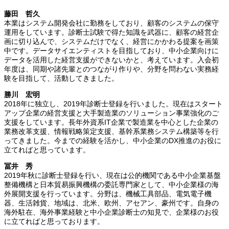
藤田 哲久
本業はシステム開発会社に勤務をしており、顧客のシステムの保守
運用をしています。診断士試験で得た知識を武器に、顧客の経営企
画に切り込んで、システムだけでなく、経営にかかわる提案を画策
中です。データサイエンティストを目指しており、中小企業向けに
データを活用した経営支援ができないかと、考えています。入会初
年度は、同期や諸先輩とのつながり作りや、分野を問わない実務経
験を目指して、活動してきました。
勝川 宏明
2018年に独立し、2019年診断士登録を行いました。現在はスタート
アップ企業の経営支援と大手製造業のソリューション事業強化のご
支援をしています。長年外資系IT企業で製造業を中心とした企業の
業務改革支援、情報戦略策定支援、基幹系業務システム構築等を行
ってきました。今までの経験を活かし、中小企業のDX推進のお役に
立てればと思っています。
冨井 秀
2019年秋に診断士登録を行い、現在は公的機関である中小企業基盤
整備機構と日本貿易振興機構の委託専門家として、中小企業様の海
外展開支援を行っています。分野は、機械工具部品、電気電子機
器、生活雑貨、地域は、北米、欧州、アセアン、豪州です。自身の
海外駐在、海外事業経験と中小企業診断士の知見で、企業様のお役
に立てればと思っております。