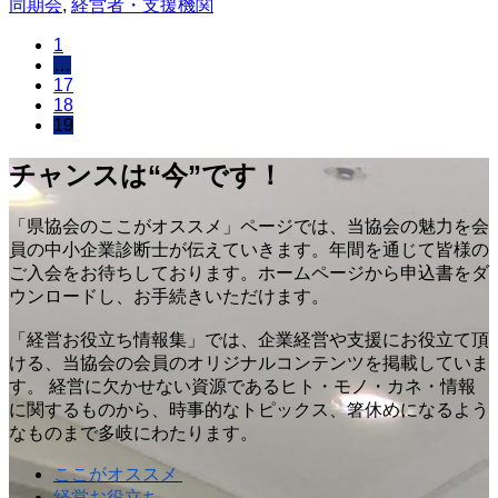
同期会
,
経営者・支援機関
1
…
17
18
19
チャンスは“今”です！
「県協会のここがオススメ」ページでは、当協会の魅力を会
員の中小企業診断士が伝えていきます。年間を通じて皆様の
ご入会をお待ちしております。ホームページから申込書をダ
ウンロードし、お手続きいただけます。
「経営お役立ち情報集」では、企業経営や支援にお役立て頂
ける、当協会の会員のオリジナルコンテンツを掲載していま
す。 経営に欠かせない資源であるヒト・モノ・カネ・情報
に関するものから、時事的なトピックス、箸休めになるよう
なものまで多岐にわたります。
ここがオススメ
経営お役立ち