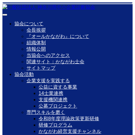
協会について
会長挨拶
『オールかながわ』について
組織体制
情報公開
当協会へのアクセス
関連サイト：かながわ士会
サイトマップ
協会活動
企業支援を実践する
公益に資する事業
14士業連携
支援機関連携
公募プロジェクト
専門スキルを磨く
令和8年度理論政策更新研修
研修プログラム
かながわ経営支援チャンネル