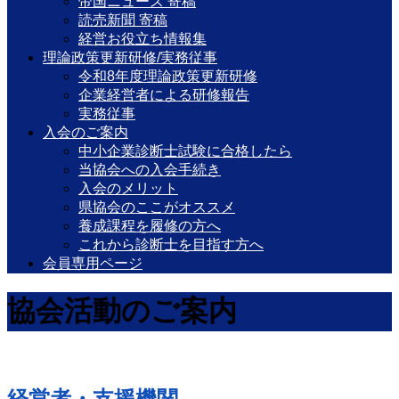
帝国ニュース 寄稿
読売新聞 寄稿
経営お役立ち情報集
理論政策更新研修/実務従事
令和8年度理論政策更新研修
企業経営者による研修報告
実務従事
入会のご案内
中小企業診断士試験に合格したら
当協会への入会手続き
入会のメリット
県協会のここがオススメ
養成課程を履修の方へ
これから診断士を目指す方へ
会員専用ページ
協会活動のご案内
経営者・支援機関