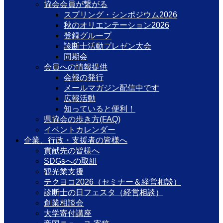
協会会員が繋がる
スプリング・シンポジウム2026
秋のオリエンテーション2026
登録グループ
診断士活動プレゼン大会
同期会
会員への情報提供
会報の発行
メールマガジン配信中です
広報活動
知っていると便利！
県協会の歩き方(FAQ)
イベントカレンダー
企業、行政・支援者の皆様へ
貢献先の皆様へ
SDGsへの取組
観光業支援
テクヨコ2026（セミナー＆経営相談）
診断士の日フェスタ（経営相談）
創業相談会
大学寄付講座