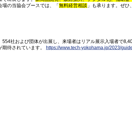
会場の当協会ブースでは、「
無料経営相談
」も承ります。ぜひ
54社および団体が出展し、来場者はリアル展示入場者で8,407
が期待されています。
https://www.tech-yokohama.jp/2023/guide