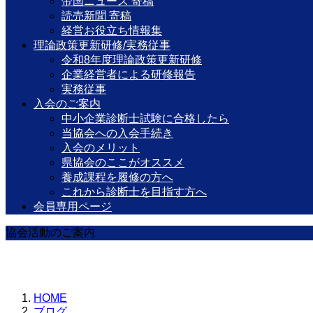
帝国ニュース 寄稿
読売新聞 寄稿
経営お役立ち情報集
理論政策更新研修/実務従事
令和8年度理論政策更新研修
企業経営者による研修報告
実務従事
入会のご案内
中小企業診断士試験に合格したら
当協会への入会手続き
入会のメリット
県協会のここがオススメ
養成課程を履修の方へ
これから診断士を目指す方へ
会員専用ページ
協会活動のご案内
HOME
ブログ