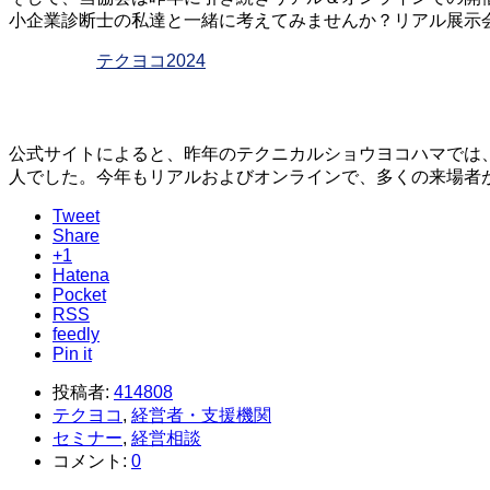
小企業診断士の私達と一緒に考えてみませんか？リアル展示
テクヨコ2024
公式サイトによると、昨年のテクニカルショウヨコハマでは、5
人でした。今年もリアルおよびオンラインで、多くの来場者
Tweet
Share
+1
Hatena
Pocket
RSS
feedly
Pin it
投稿者:
414808
テクヨコ
,
経営者・支援機関
セミナー
,
経営相談
コメント:
0