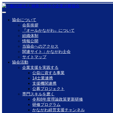
協会について
会長挨拶
『オールかながわ』について
組織体制
情報公開
当協会へのアクセス
関連サイト：かながわ士会
サイトマップ
協会活動
企業支援を実践する
公益に資する事業
14士業連携
支援機関連携
公募プロジェクト
専門スキルを磨く
令和8年度理論政策更新研修
研修プログラム
かながわ経営支援チャンネル