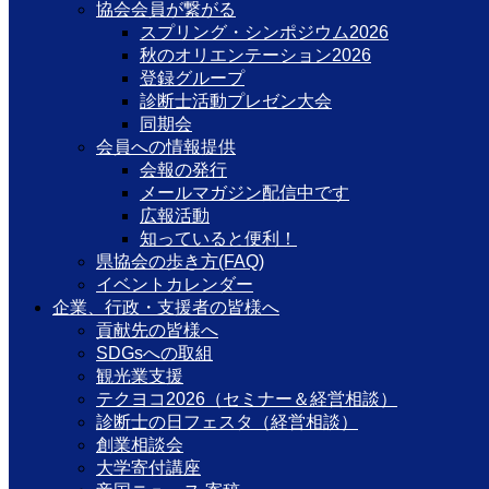
協会会員が繋がる
スプリング・シンポジウム2026
秋のオリエンテーション2026
登録グループ
診断士活動プレゼン大会
同期会
会員への情報提供
会報の発行
メールマガジン配信中です
広報活動
知っていると便利！
県協会の歩き方(FAQ)
イベントカレンダー
企業、行政・支援者の皆様へ
貢献先の皆様へ
SDGsへの取組
観光業支援
テクヨコ2026（セミナー＆経営相談）
診断士の日フェスタ（経営相談）
創業相談会
大学寄付講座