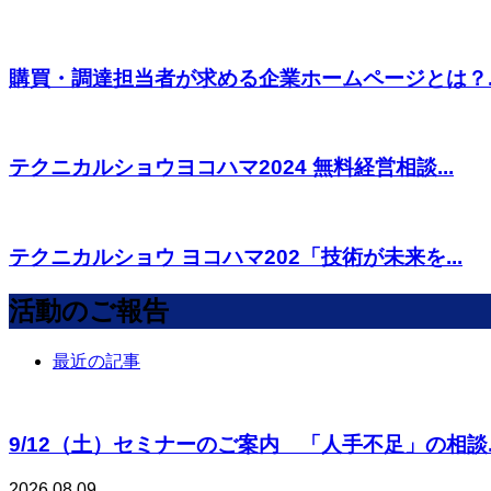
購買・調達担当者が求める企業ホームページとは？..
テクニカルショウヨコハマ2024 無料経営相談...
テクニカルショウ ヨコハマ202「技術が未来を...
活動のご報告
最近の記事
9/12（土）セミナーのご案内 「人手不足」の相談..
2026.08.09