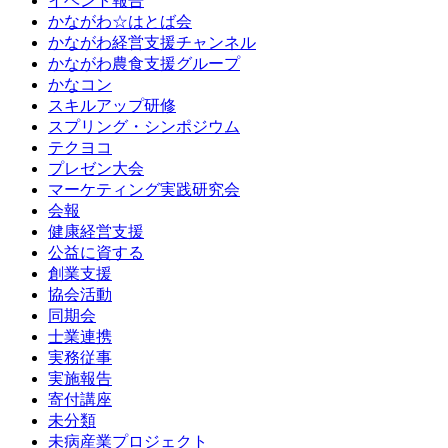
イベント報告
かながわ☆はとば会
かながわ経営支援チャンネル
かながわ農食支援グループ
かなコン
スキルアップ研修
スプリング・シンポジウム
テクヨコ
プレゼン大会
マーケティング実践研究会
会報
健康経営支援
公益に資する
創業支援
協会活動
同期会
士業連携
実務従事
実施報告
寄付講座
未分類
未病産業プロジェクト