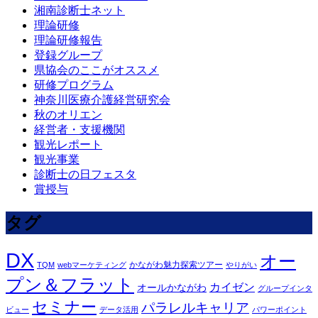
湘南診断士ネット
理論研修
理論研修報告
登録グループ
県協会のここがオススメ
研修プログラム
神奈川医療介護経営研究会
秋のオリエン
経営者・支援機関
観光レポート
観光事業
診断士の日フェスタ
賞授与
タグ
DX
オー
かながわ魅力探索ツアー
TQM
webマーケティング
やりがい
プン＆フラット
カイゼン
オールかながわ
グループインタ
セミナー
パラレルキャリア
ビュー
データ活用
パワーポイント