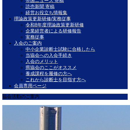
帝国ニュース 寄稿
読売新聞 寄稿
経営お役立ち情報集
理論政策更新研修/実務従事
令和8年度理論政策更新研修
企業経営者による研修報告
実務従事
入会のご案内
中小企業診断士試験に合格したら
当協会への入会手続き
入会のメリット
県協会のここがオススメ
養成課程を履修の方へ
これから診断士を目指す方へ
会員専用ページ
協会活動のご案内