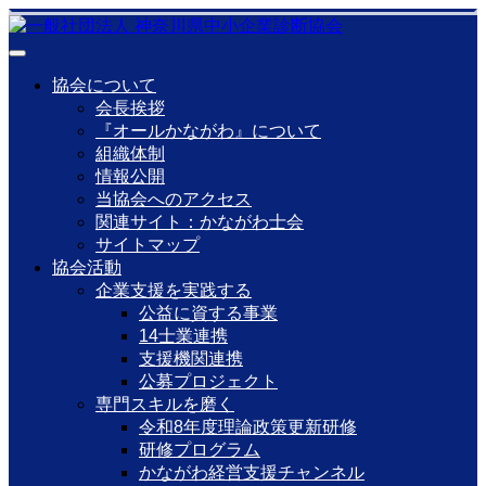
協会について
会長挨拶
『オールかながわ』について
組織体制
情報公開
当協会へのアクセス
関連サイト：かながわ士会
サイトマップ
協会活動
企業支援を実践する
公益に資する事業
14士業連携
支援機関連携
公募プロジェクト
専門スキルを磨く
令和8年度理論政策更新研修
研修プログラム
かながわ経営支援チャンネル