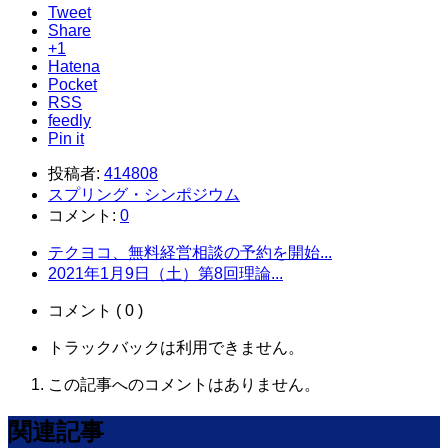
Tweet
Share
+1
Hatena
Pocket
RSS
feedly
Pin it
投稿者:
414808
スプリング・シンポジウム
コメント:
0
テクヨコ、無料経営相談の予約を開始...
2021年1月9日（土）第8回理論...
コメント ( 0 )
トラックバックは利用できません。
この記事へのコメントはありません。
関連記事