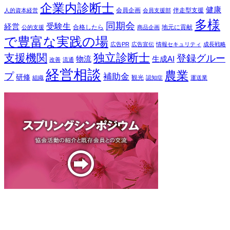
企業内診断士
健康
会員企画
伴走型支援
人的資本経営
会員支援部
多様
同期会
受験生
経営
合格したら
地元に貢献
公的支援
商品企画
で豊富な実践の場
広告PR
広告宣伝
情報セキュリティ
成長戦略
独立診断士
支援機関
登録グルー
物流
生成AI
改善
流通
経営相談
農業
プ
補助金
研修
観光
組織
認知症
運送業