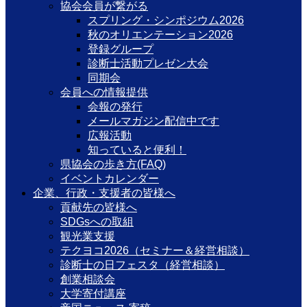
協会会員が繋がる
スプリング・シンポジウム2026
秋のオリエンテーション2026
登録グループ
診断士活動プレゼン大会
同期会
会員への情報提供
会報の発行
メールマガジン配信中です
広報活動
知っていると便利！
県協会の歩き方(FAQ)
イベントカレンダー
企業、行政・支援者の皆様へ
貢献先の皆様へ
SDGsへの取組
観光業支援
テクヨコ2026（セミナー＆経営相談）
診断士の日フェスタ（経営相談）
創業相談会
大学寄付講座