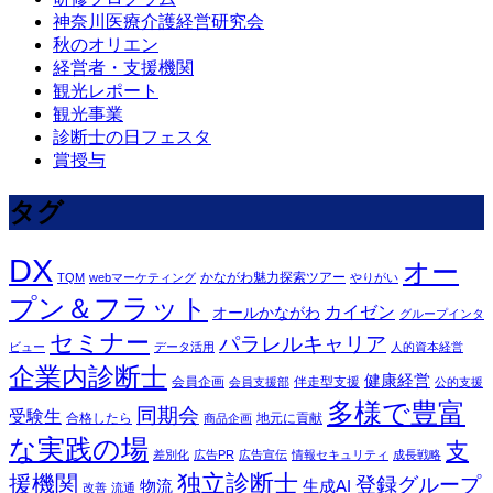
神奈川医療介護経営研究会
秋のオリエン
経営者・支援機関
観光レポート
観光事業
診断士の日フェスタ
賞授与
タグ
DX
オー
かながわ魅力探索ツアー
TQM
webマーケティング
やりがい
プン＆フラット
カイゼン
オールかながわ
グループインタ
セミナー
パラレルキャリア
ビュー
データ活用
人的資本経営
企業内診断士
健康経営
会員企画
伴走型支援
会員支援部
公的支援
多様で豊富
同期会
受験生
合格したら
地元に貢献
商品企画
な実践の場
支
差別化
広告PR
広告宣伝
情報セキュリティ
成長戦略
独立診断士
援機関
登録グループ
物流
生成AI
改善
流通