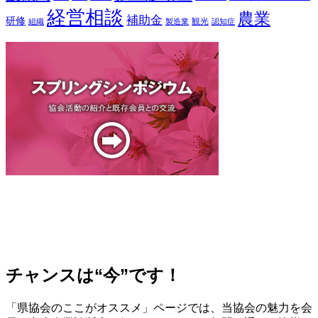
経営相談
農業
補助金
研修
観光
組織
製造業
認知症
チャンスは“今”です！
「県協会のここがオススメ」ページでは、当協会の魅力を会