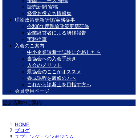
帝国ニュース 寄稿
読売新聞 寄稿
経営お役立ち情報集
理論政策更新研修/実務従事
令和8年度理論政策更新研修
企業経営者による研修報告
実務従事
入会のご案内
中小企業診断士試験に合格したら
当協会への入会手続き
入会のメリット
県協会のここがオススメ
養成課程を履修の方へ
これから診断士を目指す方へ
会員専用ページ
協会活動のご案内
HOME
ブログ
スプリング・シンポジウム