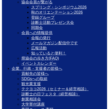
協会会員が繋がる
スプリング・シンポジウム2026
秋のオリエンテーション2026
登録グループ
診断士活動プレゼン大会
同期会
会員への情報提供
会報の発行
メールマガジン配信中です
広報活動
知っていると便利！
県協会の歩き方(FAQ)
イベントカレンダー
企業、行政・支援者の皆様へ
貢献先の皆様へ
SDGsへの取組
観光業支援
テクヨコ2026（セミナー＆経営相談）
診断士の日フェスタ（経営相談）
創業相談会
大学寄付講座