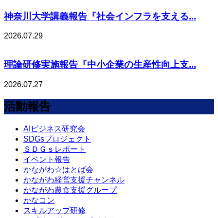
神奈川大学講義報告『社会インフラを支える...
2026.07.29
理論研修実施報告『中小企業の生産性向上支...
2026.07.27
活動報告
AIビジネス研究会
SDGsプロジェクト
ＳＤＧｓレポート
イベント報告
かながわ☆はとば会
かながわ経営支援チャンネル
かながわ農食支援グループ
かなコン
スキルアップ研修