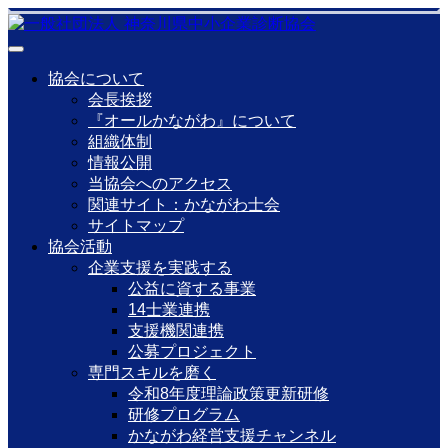
協会について
会長挨拶
『オールかながわ』について
組織体制
情報公開
当協会へのアクセス
関連サイト：かながわ士会
サイトマップ
協会活動
企業支援を実践する
公益に資する事業
14士業連携
支援機関連携
公募プロジェクト
専門スキルを磨く
令和8年度理論政策更新研修
研修プログラム
かながわ経営支援チャンネル