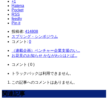
+1
Hatena
Pocket
RSS
feedly
Pin it
投稿者:
414808
スプリング・シンポジウム
コメント:
0
（連載企画）ベンチャー企業支援のい...
お花見のお知らせ かながわ☆はとば...
コメント ( 0 )
トラックバックは利用できません。
この記事へのコメントはありません。
関連記事