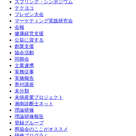
スプリング・シンポジウム
テクヨコ
プレゼン大会
マーケティング実践研究会
会報
健康経営支援
公益に資する
創業支援
協会活動
同期会
士業連携
実務従事
実施報告
寄付講座
未分類
未病産業プロジェクト
湘南診断士ネット
理論研修
理論研修報告
登録グループ
県協会のここがオススメ
研修プログラム