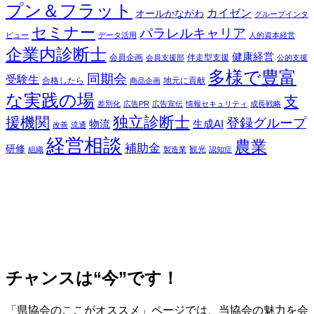
プン＆フラット
カイゼン
オールかながわ
グループインタ
セミナー
パラレルキャリア
ビュー
データ活用
人的資本経営
企業内診断士
健康経営
会員企画
伴走型支援
会員支援部
公的支援
多様で豊富
同期会
受験生
合格したら
地元に貢献
商品企画
な実践の場
支
差別化
広告PR
広告宣伝
情報セキュリティ
成長戦略
独立診断士
援機関
登録グループ
物流
生成AI
改善
流通
経営相談
農業
補助金
研修
観光
組織
製造業
認知症
チャンスは“今”です！
「県協会のここがオススメ」ページでは、当協会の魅力を会