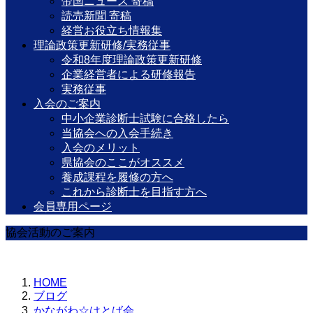
帝国ニュース 寄稿
読売新聞 寄稿
経営お役立ち情報集
理論政策更新研修/実務従事
令和8年度理論政策更新研修
企業経営者による研修報告
実務従事
入会のご案内
中小企業診断士試験に合格したら
当協会への入会手続き
入会のメリット
県協会のここがオススメ
養成課程を履修の方へ
これから診断士を目指す方へ
会員専用ページ
協会活動のご案内
HOME
ブログ
かながわ☆はとば会