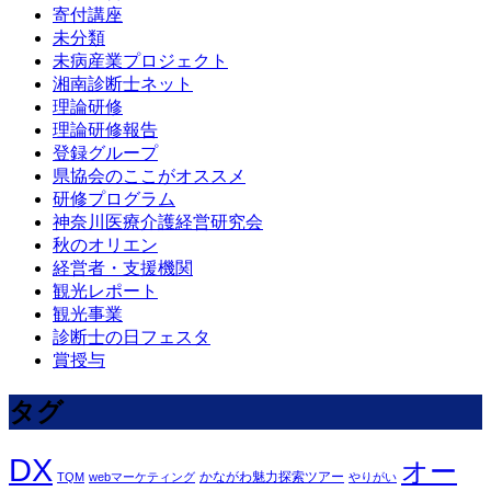
寄付講座
未分類
未病産業プロジェクト
湘南診断士ネット
理論研修
理論研修報告
登録グループ
県協会のここがオススメ
研修プログラム
神奈川医療介護経営研究会
秋のオリエン
経営者・支援機関
観光レポート
観光事業
診断士の日フェスタ
賞授与
タグ
DX
オー
かながわ魅力探索ツアー
TQM
webマーケティング
やりがい