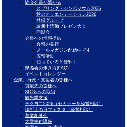
協会会員が繋がる
スプリング・シンポジウム2026
秋のオリエンテーション2026
登録グループ
診断士活動プレゼン大会
同期会
会員への情報提供
会報の発行
メールマガジン配信中です
広報活動
知っていると便利！
県協会の歩き方(FAQ)
イベントカレンダー
企業、行政・支援者の皆様へ
貢献先の皆様へ
SDGsへの取組
観光業支援
テクヨコ2026（セミナー＆経営相談）
診断士の日フェスタ（経営相談）
創業相談会
大学寄付講座