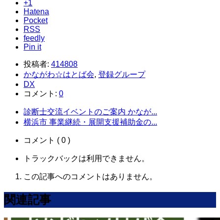
+1
Hatena
Pocket
RSS
feedly
Pin it
投稿者:
414808
かながわ☆はとば会
,
登録グループ
DX
コメント:
0
診断士交流イベントのご案内 かなが...
横浜市 事業継続・展開支援補助金の...
コメント ( 0 )
トラックバックは利用できません。
この記事へのコメントはありません。
関連記事