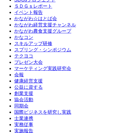
ＳＤＧｓレポート
イベント報告
かながわ☆はとば会
かながわ経営支援チャンネル
かながわ農食支援グループ
かなコン
スキルアップ研修
スプリング・シンポジウム
テクヨコ
プレゼン大会
マーケティング実践研究会
会報
健康経営支援
公益に資する
創業支援
協会活動
同期会
国際ビジネスを研究し実践
士業連携
実務従事
実施報告