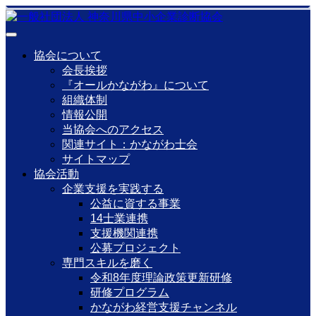
協会について
会長挨拶
『オールかながわ』について
組織体制
情報公開
当協会へのアクセス
関連サイト：かながわ士会
サイトマップ
協会活動
企業支援を実践する
公益に資する事業
14士業連携
支援機関連携
公募プロジェクト
専門スキルを磨く
令和8年度理論政策更新研修
研修プログラム
かながわ経営支援チャンネル