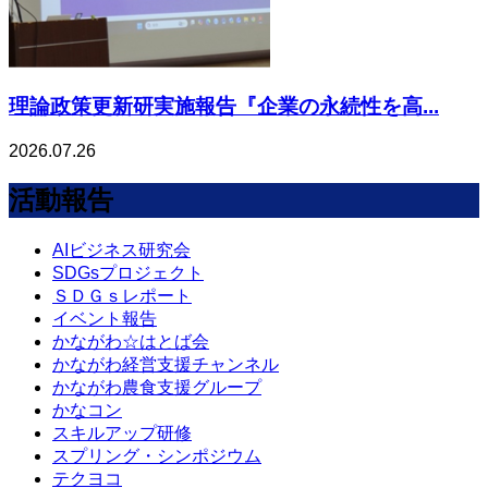
理論政策更新研実施報告『企業の永続性を高...
2026.07.26
活動報告
AIビジネス研究会
SDGsプロジェクト
ＳＤＧｓレポート
イベント報告
かながわ☆はとば会
かながわ経営支援チャンネル
かながわ農食支援グループ
かなコン
スキルアップ研修
スプリング・シンポジウム
テクヨコ