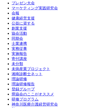
プレゼン大会
マーケティング実践研究会
会報
健康経営支援
公益に資する
創業支援
協会活動
同期会
士業連携
実務従事
実施報告
寄付講座
未分類
未病産業プロジェクト
湘南診断士ネット
理論研修
理論研修報告
登録グループ
県協会のここがオススメ
研修プログラム
神奈川医療介護経営研究会