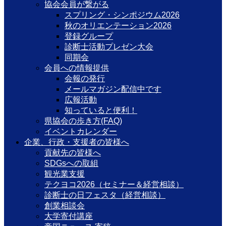
協会会員が繋がる
スプリング・シンポジウム2026
秋のオリエンテーション2026
登録グループ
診断士活動プレゼン大会
同期会
会員への情報提供
会報の発行
メールマガジン配信中です
広報活動
知っていると便利！
県協会の歩き方(FAQ)
イベントカレンダー
企業、行政・支援者の皆様へ
貢献先の皆様へ
SDGsへの取組
観光業支援
テクヨコ2026（セミナー＆経営相談）
診断士の日フェスタ（経営相談）
創業相談会
大学寄付講座