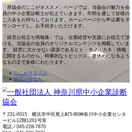
「県協会のここがオススメ」ページでは、当協会の魅力を会
員の中小企業診断士が伝えていきます。年間を通じて皆様の
ご入会をお待ちしております。ホームページから申込書をダ
ウンロードし、お手続きいただけます。
「経営お役立ち情報集」では、企業経営や支援にお役立て頂
ける、当協会の会員のオリジナルコンテンツを掲載していま
す。 経営に欠かせない資源であるヒト・モノ・カネ・情報
に関するものから、時事的なトピックス、箸休めになるよう
なものまで多岐にわたります。
ここがオススメ
経営お役立ち
〒231-0015 横浜市中区尾上町5-80神奈川中小企業センタ
ービル12階1201号室
電話／045-228-7870