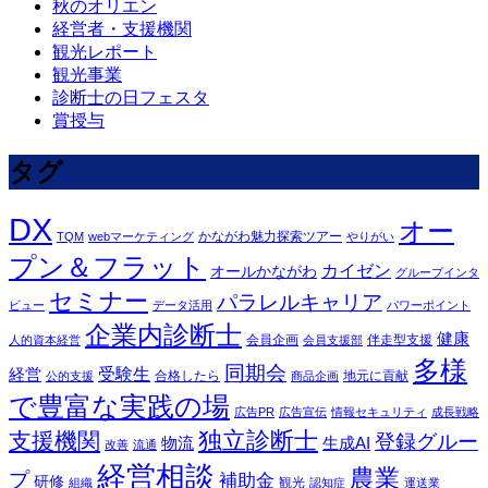
秋のオリエン
経営者・支援機関
観光レポート
観光事業
診断士の日フェスタ
賞授与
タグ
DX
オー
かながわ魅力探索ツアー
TQM
webマーケティング
やりがい
プン＆フラット
カイゼン
オールかながわ
グループインタ
セミナー
パラレルキャリア
ビュー
データ活用
パワーポイント
企業内診断士
健康
会員企画
伴走型支援
人的資本経営
会員支援部
多様
同期会
受験生
経営
合格したら
地元に貢献
公的支援
商品企画
で豊富な実践の場
広告PR
広告宣伝
情報セキュリティ
成長戦略
独立診断士
支援機関
登録グルー
物流
生成AI
改善
流通
経営相談
農業
プ
補助金
研修
観光
組織
認知症
運送業