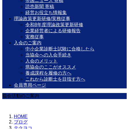
帝国ニュース 寄稿
読売新聞 寄稿
経営お役立ち情報集
理論政策更新研修/実務従事
令和8年度理論政策更新研修
企業経営者による研修報告
実務従事
入会のご案内
中小企業診断士試験に合格したら
当協会への入会手続き
入会のメリット
県協会のここがオススメ
養成課程を履修の方へ
これから診断士を目指す方へ
会員専用ページ
協会活動のご案内
HOME
ブログ
テクヨコ