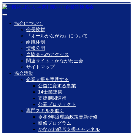
協会について
会長挨拶
『オールかながわ』について
組織体制
情報公開
当協会へのアクセス
関連サイト：かながわ士会
サイトマップ
協会活動
企業支援を実践する
公益に資する事業
14士業連携
支援機関連携
公募プロジェクト
専門スキルを磨く
令和8年度理論政策更新研修
研修プログラム
かながわ経営支援チャンネル