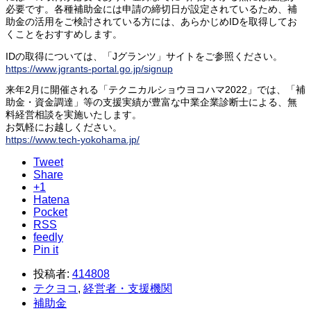
必要です。各種補助金には申請の締切日が設定されているため、補
助金の活用をご検討されている方には、あらかじめIDを取得してお
くことをおすすめします。
IDの取得については、「Jグランツ」サイトをご参照ください。
https://www.jgrants-portal.go.jp/signup
来年2月に開催される「テクニカルショウヨコハマ2022」では、「補
助金・資金調達」等の支援実績が豊富な中業企業診断士による、無
料経営相談を実施いたします。
お気軽にお越しください。
https://www.tech-yokohama.jp/
Tweet
Share
+1
Hatena
Pocket
RSS
feedly
Pin it
投稿者:
414808
テクヨコ
,
経営者・支援機関
補助金