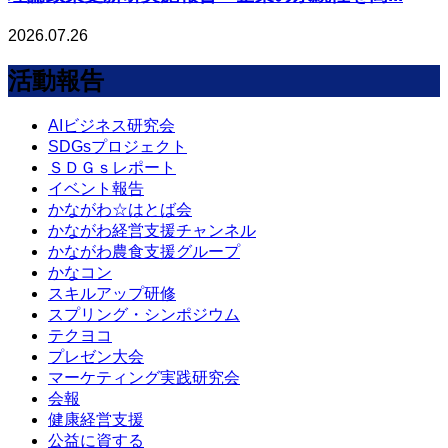
2026.07.26
活動報告
AIビジネス研究会
SDGsプロジェクト
ＳＤＧｓレポート
イベント報告
かながわ☆はとば会
かながわ経営支援チャンネル
かながわ農食支援グループ
かなコン
スキルアップ研修
スプリング・シンポジウム
テクヨコ
プレゼン大会
マーケティング実践研究会
会報
健康経営支援
公益に資する