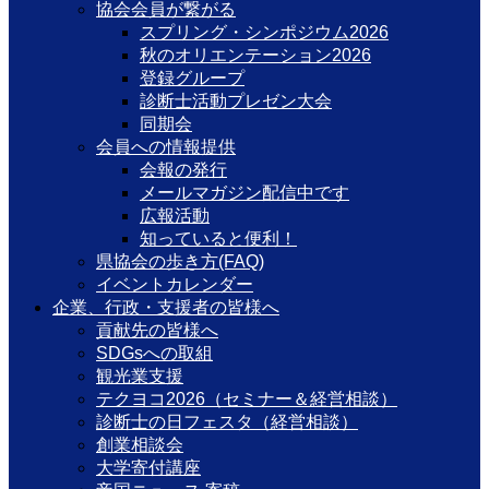
協会会員が繋がる
スプリング・シンポジウム2026
秋のオリエンテーション2026
登録グループ
診断士活動プレゼン大会
同期会
会員への情報提供
会報の発行
メールマガジン配信中です
広報活動
知っていると便利！
県協会の歩き方(FAQ)
イベントカレンダー
企業、行政・支援者の皆様へ
貢献先の皆様へ
SDGsへの取組
観光業支援
テクヨコ2026（セミナー＆経営相談）
診断士の日フェスタ（経営相談）
創業相談会
大学寄付講座