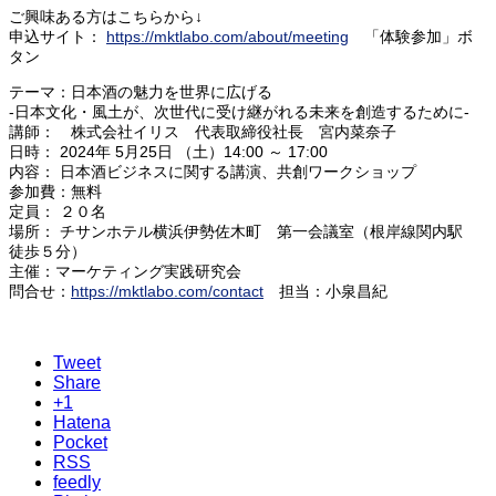
ご興味ある方はこちらから↓
申込サイト：
https://mktlabo.com/about/meeting
「体験参加」ボ
タン
テーマ：日本酒の魅力を世界に広げる
-日本文化・風土が、次世代に受け継がれる未来を創造するために-
講師： 株式会社イリス 代表取締役社長 宮内菜奈子
日時： 2024年 5月25日 （土）14:00 ～ 17:00
内容： 日本酒ビジネスに関する講演、共創ワークショップ
参加費：無料
定員： ２０名
場所： チサンホテル横浜伊勢佐木町 第一会議室（根岸線関内駅
徒歩５分）
主催：マーケティング実践研究会
問合せ：
https://mktlabo.com/contact
担当：小泉昌紀
Tweet
Share
+1
Hatena
Pocket
RSS
feedly