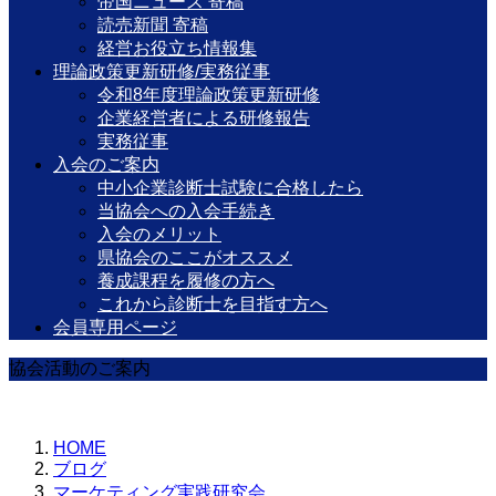
帝国ニュース 寄稿
読売新聞 寄稿
経営お役立ち情報集
理論政策更新研修/実務従事
令和8年度理論政策更新研修
企業経営者による研修報告
実務従事
入会のご案内
中小企業診断士試験に合格したら
当協会への入会手続き
入会のメリット
県協会のここがオススメ
養成課程を履修の方へ
これから診断士を目指す方へ
会員専用ページ
協会活動のご案内
HOME
ブログ
マーケティング実践研究会