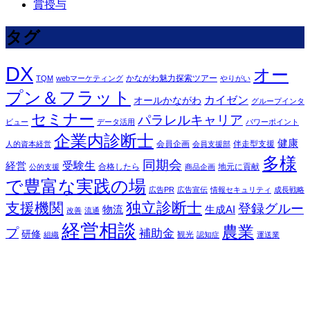
賞授与
タグ
DX
オー
かながわ魅力探索ツアー
TQM
webマーケティング
やりがい
プン＆フラット
カイゼン
オールかながわ
グループインタ
セミナー
パラレルキャリア
ビュー
データ活用
パワーポイント
企業内診断士
健康
会員企画
伴走型支援
人的資本経営
会員支援部
多様
同期会
受験生
経営
合格したら
地元に貢献
公的支援
商品企画
で豊富な実践の場
広告PR
広告宣伝
情報セキュリティ
成長戦略
独立診断士
支援機関
登録グルー
物流
生成AI
改善
流通
経営相談
農業
プ
補助金
研修
観光
組織
認知症
運送業