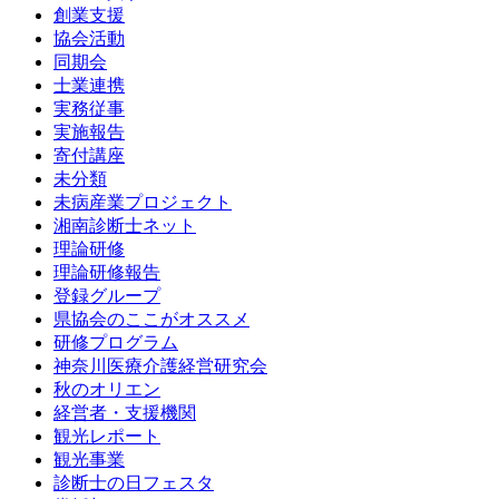
創業支援
協会活動
同期会
士業連携
実務従事
実施報告
寄付講座
未分類
未病産業プロジェクト
湘南診断士ネット
理論研修
理論研修報告
登録グループ
県協会のここがオススメ
研修プログラム
神奈川医療介護経営研究会
秋のオリエン
経営者・支援機関
観光レポート
観光事業
診断士の日フェスタ