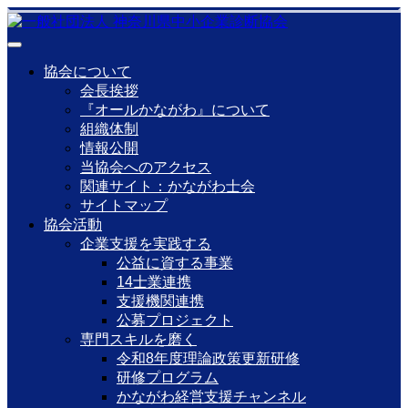
協会について
会長挨拶
『オールかながわ』について
組織体制
情報公開
当協会へのアクセス
関連サイト：かながわ士会
サイトマップ
協会活動
企業支援を実践する
公益に資する事業
14士業連携
支援機関連携
公募プロジェクト
専門スキルを磨く
令和8年度理論政策更新研修
研修プログラム
かながわ経営支援チャンネル