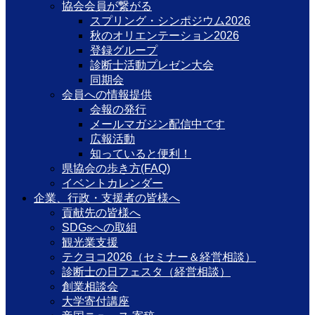
協会会員が繋がる
スプリング・シンポジウム2026
秋のオリエンテーション2026
登録グループ
診断士活動プレゼン大会
同期会
会員への情報提供
会報の発行
メールマガジン配信中です
広報活動
知っていると便利！
県協会の歩き方(FAQ)
イベントカレンダー
企業、行政・支援者の皆様へ
貢献先の皆様へ
SDGsへの取組
観光業支援
テクヨコ2026（セミナー＆経営相談）
診断士の日フェスタ（経営相談）
創業相談会
大学寄付講座