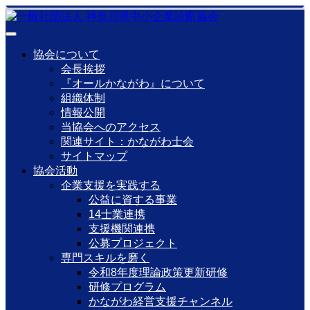
協会について
会長挨拶
『オールかながわ』について
組織体制
情報公開
当協会へのアクセス
関連サイト：かながわ士会
サイトマップ
協会活動
企業支援を実践する
公益に資する事業
14士業連携
支援機関連携
公募プロジェクト
専門スキルを磨く
令和8年度理論政策更新研修
研修プログラム
かながわ経営支援チャンネル