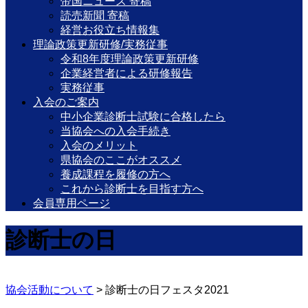
帝国ニュース 寄稿
読売新聞 寄稿
経営お役立ち情報集
理論政策更新研修/実務従事
令和8年度理論政策更新研修
企業経営者による研修報告
実務従事
入会のご案内
中小企業診断士試験に合格したら
当協会への入会手続き
入会のメリット
県協会のここがオススメ
養成課程を履修の方へ
これから診断士を目指す方へ
会員専用ページ
診断士の日
協会活動について
>
診断士の日フェスタ2021