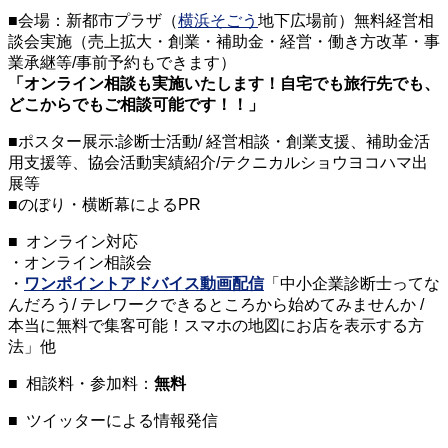
■会場：新都市プラザ（
横浜そごう
地下広場前）無料経営相
談会実施（売上拡大・創業・補助金・経営・働き方改革・事
業承継等/事前予約もできます）
「オンライン相談も実施いたします！自宅でも旅行先でも、
どこからでもご相談可能です！！」
■ポスター展示:診断士活動/ 経営相談・創業支援、補助金活
用支援等、協会活動実績紹介/テクニカルショウヨコハマ出
展等
■のぼり・横断幕によるPR
■ オンライン対応
・オンライン相談会
・
ワンポイントアドバイス動画配信
「中小企業診断士ってな
んだろう/ テレワークできるところから始めてみませんか /
本当に無料で集客可能！スマホの地図にお店を表示する方
法」他
■ 相談料・参加料：
無料
■ ツイッターによる情報発信