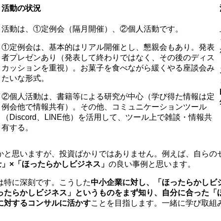
活動の状況
活動は、①定例会（隔月開催）、②個人活動です。
①定例会は、基本的はリアル開催とし、懇親会もあり。発表
者プレゼンあり（発表して終わりではなく、その後のディス
カッションを重視）。お菓子を食べながら緩くやる座談会み
たいな形式。
②個人活動は、書籍等による研究が中心（学び得た情報は定
例会他で情報共有）。その他、コミュニケーションツール
（Discord、LINE他）を活用して、ツール上で雑談・情報共
有する。
かと思いますが、投資ばかりではありません。例えば、自らの
士」×「ほったらかしビジネス」
の良い事例と思います。
は特に深刻です。こうした
中小企業に対し、「ほったらかしビ
ったらかしビジネス」というものをまず知り、自分に合った「
に対するコンサルに活かす
ことを目指します。一緒に学び取組