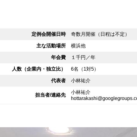
定例会開催日時
奇数⽉開催（⽇程は不定）
主な活動場所
横浜他
年会費
１千円／年
人数（企業内・独立比）
6名（1対5）
代表者
小林祐介
小林祐介
担当者/連絡先
hottarakashi@googlegroups.