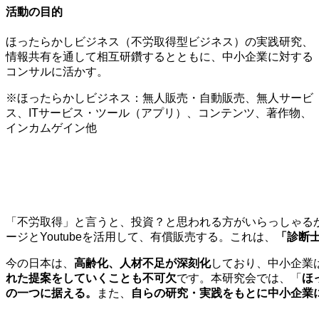
活動の目的
ほったらかしビジネス（不労取得型ビジネス）の実践研究、
情報共有を通して相互研鑽するとともに、中小企業に対する
コンサルに活かす。
※ほったらかしビジネス：無人販売・自動販売、無人サービ
ス、ITサービス・ツール（アプリ）、コンテンツ、著作物、
インカムゲイン他
「不労取得」と言うと、投資？と思われる方がいらっしゃる
ージとYoutubeを活用して、有償販売する。これは、
「診断
今の日本は、
高齢化、人材不足が深刻化
しており、中小企業
れた提案をしていくことも不可欠
です。本研究会では、「
ほ
の一つに据える。
また、
自らの研究・実践をもとに中小企業