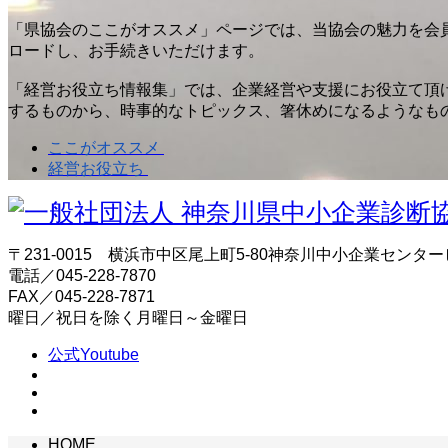
「県協会のここがオススメ」ページでは、当協会の魅力を会
ロードし、お手続きいただけます。
「経営お役立ち情報集」では、企業経営や支援にお役立て頂
するものから、時事的なトピックス、箸休めになるようなも
ここがオススメ
経営お役立ち
〒231-0015 横浜市中区尾上町5-80神奈川中小企業センター
電話／045-228-7870
FAX／045-228-7871
曜日／祝日を除く月曜日～金曜日
公式Youtube
HOME