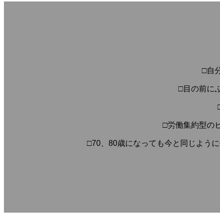
□自
□目の前に
□労働集約型の
□70、80歳になっても今と同じよ