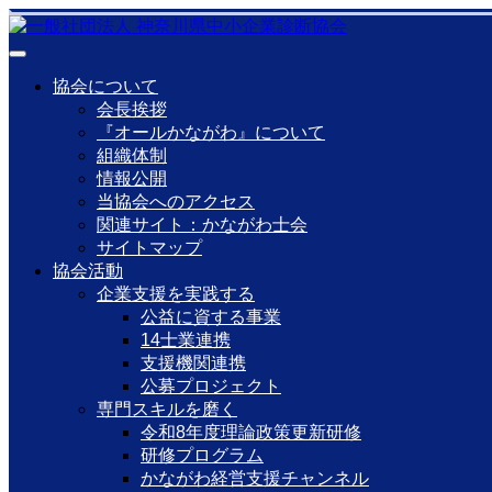
協会について
会長挨拶
『オールかながわ』について
組織体制
情報公開
当協会へのアクセス
関連サイト：かながわ士会
サイトマップ
協会活動
企業支援を実践する
公益に資する事業
14士業連携
支援機関連携
公募プロジェクト
専門スキルを磨く
令和8年度理論政策更新研修
研修プログラム
かながわ経営支援チャンネル