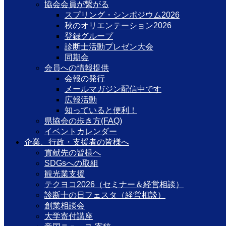
協会会員が繋がる
スプリング・シンポジウム2026
秋のオリエンテーション2026
登録グループ
診断士活動プレゼン大会
同期会
会員への情報提供
会報の発行
メールマガジン配信中です
広報活動
知っていると便利！
県協会の歩き方(FAQ)
イベントカレンダー
企業、行政・支援者の皆様へ
貢献先の皆様へ
SDGsへの取組
観光業支援
テクヨコ2026（セミナー＆経営相談）
診断士の日フェスタ（経営相談）
創業相談会
大学寄付講座