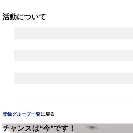
活動について
登録グループ一覧
に
戻る
チャンスは“今”です！