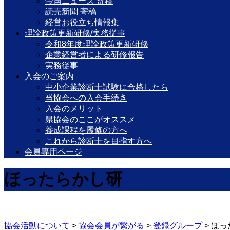
帝国ニュース 寄稿
読売新聞 寄稿
経営お役立ち情報集
理論政策更新研修/実務従事
令和8年度理論政策更新研修
企業経営者による研修報告
実務従事
入会のご案内
中小企業診断士試験に合格したら
当協会への入会手続き
入会のメリット
県協会のここがオススメ
養成課程を履修の方へ
これから診断士を目指す方へ
会員専用ページ
ほったらかし研
協会活動について
>
協会会員が繋がる
>
登録グループ
>
ほっ