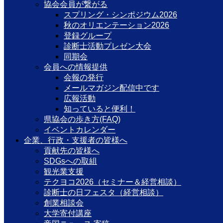
協会会員が繋がる
スプリング・シンポジウム2026
秋のオリエンテーション2026
登録グループ
診断士活動プレゼン大会
同期会
会員への情報提供
会報の発行
メールマガジン配信中です
広報活動
知っていると便利！
県協会の歩き方(FAQ)
イベントカレンダー
企業、行政・支援者の皆様へ
貢献先の皆様へ
SDGsへの取組
観光業支援
テクヨコ2026（セミナー＆経営相談）
診断士の日フェスタ（経営相談）
創業相談会
大学寄付講座