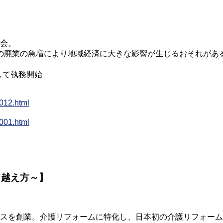
入会。
の廃業の急増により地域経済に大きな影響が生じるおそれがあ
して執務開始
012.html
001.html
り越え方～】
ペースを創業。介護リフォームに特化し、日本初の介護リフォー