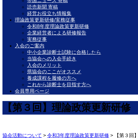
帝国ニュース 寄稿
読売新聞 寄稿
経営お役立ち情報集
理論政策更新研修/実務従事
令和8年度理論政策更新研修
企業経営者による研修報告
実務従事
入会のご案内
中小企業診断士試験に合格したら
当協会への入会手続き
入会のメリット
県協会のここがオススメ
養成課程を履修の方へ
これから診断士を目指す方へ
会員専用ページ
【第３回】理論政策更新研修
協会活動について
>
令和3年度理論政策更新研修
>
【第３回