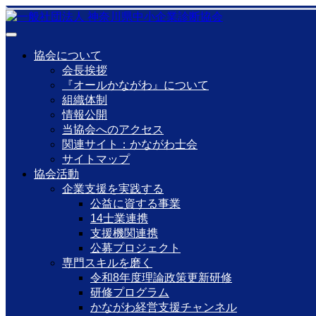
協会について
会長挨拶
『オールかながわ』について
組織体制
情報公開
当協会へのアクセス
関連サイト：かながわ士会
サイトマップ
協会活動
企業支援を実践する
公益に資する事業
14士業連携
支援機関連携
公募プロジェクト
専門スキルを磨く
令和8年度理論政策更新研修
研修プログラム
かながわ経営支援チャンネル