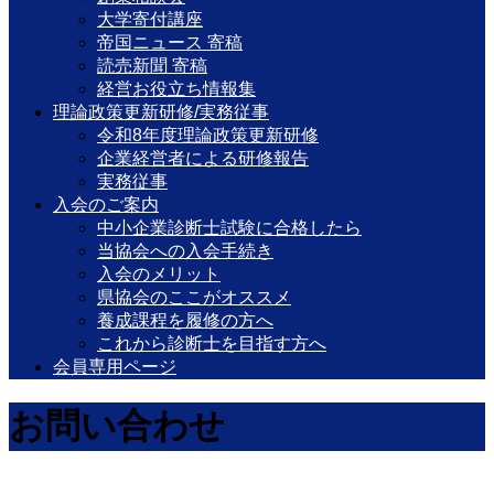
大学寄付講座
帝国ニュース 寄稿
読売新聞 寄稿
経営お役立ち情報集
理論政策更新研修/実務従事
令和8年度理論政策更新研修
企業経営者による研修報告
実務従事
入会のご案内
中小企業診断士試験に合格したら
当協会への入会手続き
入会のメリット
県協会のここがオススメ
養成課程を履修の方へ
これから診断士を目指す方へ
会員専用ページ
お問い合わせ