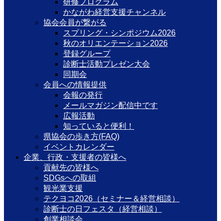
研修プログラム
かながわ経営支援チャンネル
協会会員が繋がる
スプリング・シンポジウム2026
秋のオリエンテーション2026
登録グループ
診断士活動プレゼン大会
同期会
会員への情報提供
会報の発行
メールマガジン配信中です
広報活動
知っていると便利！
県協会の歩き方(FAQ)
イベントカレンダー
企業、行政・支援者の皆様へ
貢献先の皆様へ
SDGsへの取組
観光業支援
テクヨコ2026（セミナー＆経営相談）
診断士の日フェスタ（経営相談）
創業相談会