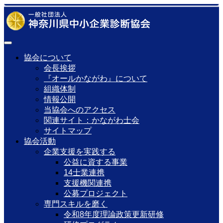
協会について
会長挨拶
『オールかながわ』について
組織体制
情報公開
当協会へのアクセス
関連サイト：かながわ士会
サイトマップ
協会活動
企業支援を実践する
公益に資する事業
14士業連携
支援機関連携
公募プロジェクト
専門スキルを磨く
令和8年度理論政策更新研修