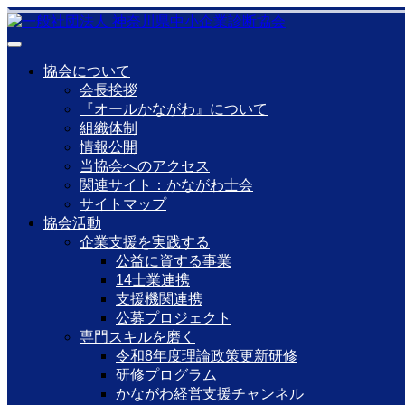
協会について
会長挨拶
『オールかながわ』について
組織体制
情報公開
当協会へのアクセス
関連サイト：かながわ士会
サイトマップ
協会活動
企業支援を実践する
公益に資する事業
14士業連携
支援機関連携
公募プロジェクト
専門スキルを磨く
令和8年度理論政策更新研修
研修プログラム
かながわ経営支援チャンネル