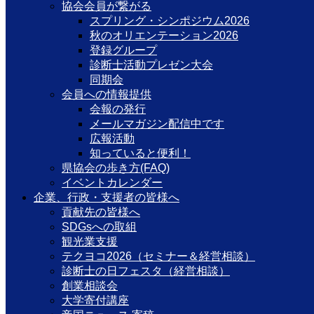
協会会員が繋がる
スプリング・シンポジウム2026
秋のオリエンテーション2026
登録グループ
診断士活動プレゼン大会
同期会
会員への情報提供
会報の発行
メールマガジン配信中です
広報活動
知っていると便利！
県協会の歩き方(FAQ)
イベントカレンダー
企業、行政・支援者の皆様へ
貢献先の皆様へ
SDGsへの取組
観光業支援
テクヨコ2026（セミナー＆経営相談）
診断士の日フェスタ（経営相談）
創業相談会
大学寄付講座