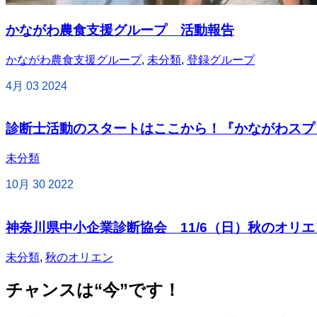
かながわ農食支援グループ 活動報告
かながわ農食支援グループ
,
未分類
,
登録グループ
4月
03
2024
診断士活動のスタートはここから！『かながわスプリ
未分類
10月
30
2022
神奈川県中小企業診断協会 11/6（日）秋のオリ
未分類
,
秋のオリエン
チャンスは“今”です！