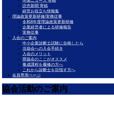
帝国ニュース 寄稿
読売新聞 寄稿
経営お役立ち情報集
理論政策更新研修/実務従事
令和8年度理論政策更新研修
企業経営者による研修報告
実務従事
入会のご案内
中小企業診断士試験に合格したら
当協会への入会手続き
入会のメリット
県協会のここがオススメ
養成課程を履修の方へ
これから診断士を目指す方へ
会員専用ページ
協会活動のご案内