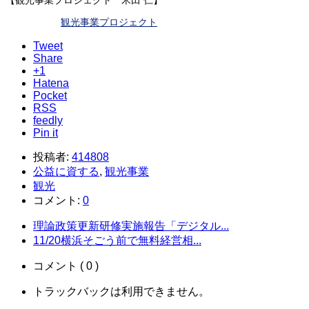
【観光事業プロジェクト 米田 仁】
観光事業プロジェクト
Tweet
Share
+1
Hatena
Pocket
RSS
feedly
Pin it
投稿者:
414808
公益に資する
,
観光事業
観光
コメント:
0
理論政策更新研修実施報告「デジタル...
11/20横浜そごう前で無料経営相...
コメント ( 0 )
トラックバックは利用できません。