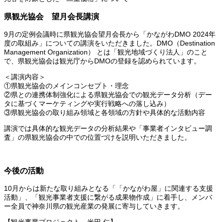
県観光協会 望月会長講演
9月の定例会議時に県観光協会望月会長から「かながわDMO 2024年
度の取組み」についての講演をいただきました。DMO（Destination
Management Organization） とは「観光地域づくり法人」のこと
で、県観光協会は観光庁からDMOの登録を認められています。
＜講演内容＞
①県観光協会のメインコンセプト・理念
②県との連携体制強化による県観光協会での観光データ分析（デー
タに基づくマーケティングや実行戦略への落し込み）
③県観光協会の取り組み領域と各領域の方針や具体的な活動内容
講演では具体的な観光データの分析結果や「事業者インタビュー調
査」の県観光協会の中での位置づけを説明いただきました。
今後の活動
10月からは新たな取り組みとなる「「かながわ屋」に関連する支援
活動」、「観光事業者支援に繋がる成果物作成」に着手し、メンバ
ー全員で神奈川県の観光産業の発展に寄与していきます。