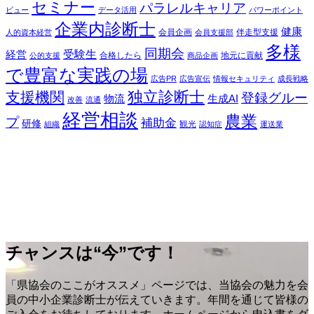
セミナー
パラレルキャリア
ビュー
データ活用
パワーポイント
企業内診断士
健康
会員企画
伴走型支援
人的資本経営
会員支援部
多様
同期会
受験生
経営
合格したら
地元に貢献
公的支援
商品企画
で豊富な実践の場
広告PR
広告宣伝
情報セキュリティ
成長戦略
独立診断士
支援機関
登録グルー
物流
生成AI
改善
流通
経営相談
農業
プ
補助金
研修
観光
組織
認知症
運送業
チャンスは“今”です！
「県協会のここがオススメ」ページでは、当協会の魅力を会
員の中小企業診断士が伝えていきます。年間を通じて皆様の