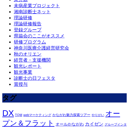
未病産業プロジェクト
湘南診断士ネット
理論研修
理論研修報告
登録グループ
県協会のここがオススメ
研修プログラム
神奈川医療介護経営研究会
秋のオリエン
経営者・支援機関
観光レポート
観光事業
診断士の日フェスタ
賞授与
タグ
DX
オー
かながわ魅力探索ツアー
TQM
webマーケティング
やりがい
プン＆フラット
カイゼン
オールかながわ
グループインタ