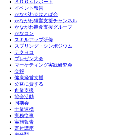
ＳＤＧｓレポート
イベント報告
かながわ☆はとば会
かながわ経営支援チャンネル
かながわ農食支援グループ
かなコン
スキルアップ研修
スプリング・シンポジウム
テクヨコ
プレゼン大会
マーケティング実践研究会
会報
健康経営支援
公益に資する
創業支援
協会活動
同期会
士業連携
実務従事
実施報告
寄付講座
未分類