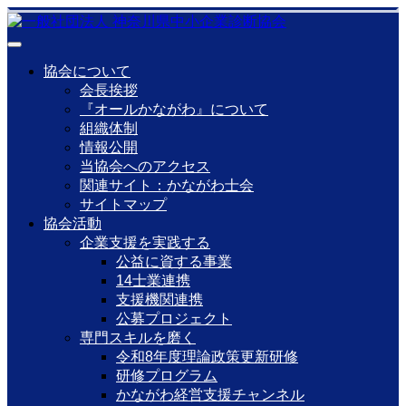
協会について
会長挨拶
『オールかながわ』について
組織体制
情報公開
当協会へのアクセス
関連サイト：かながわ士会
サイトマップ
協会活動
企業支援を実践する
公益に資する事業
14士業連携
支援機関連携
公募プロジェクト
専門スキルを磨く
令和8年度理論政策更新研修
研修プログラム
かながわ経営支援チャンネル