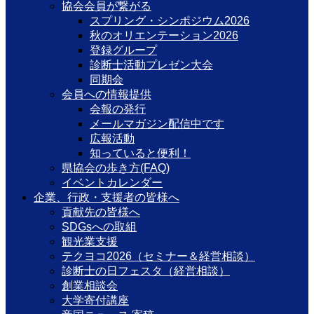
協会会員が繋がる
スプリング・シンポジウム2026
秋のオリエンテーション2026
登録グループ
診断士活動プレゼン大会
同期会
会員への情報提供
会報の発行
メールマガジン配信中です
広報活動
知っていると便利！
県協会の歩き方(FAQ)
イベントカレンダー
企業、行政・支援者の皆様へ
貢献先の皆様へ
SDGsへの取組
観光業支援
テクヨコ2026（セミナー＆経営相談）
診断士の日フェスタ（経営相談）
創業相談会
大学寄付講座