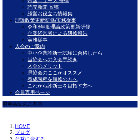
帝国ニュース 寄稿
読売新聞 寄稿
経営お役立ち情報集
理論政策更新研修/実務従事
令和8年度理論政策更新研修
企業経営者による研修報告
実務従事
入会のご案内
中小企業診断士試験に合格したら
当協会への入会手続き
入会のメリット
県協会のここがオススメ
養成課程を履修の方へ
これから診断士を目指す方へ
会員専用ページ
協会活動のご案内
HOME
ブログ
公益に資する