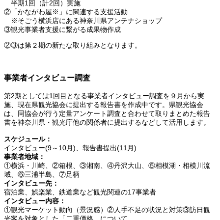
半期1回（計2回）実施
②「かながわ屋※」に関連する支援活動
※そごう横浜店にある神奈川県アンテナショップ
③観光事業者支援に繋がる成果物作成
②③は第２期の新たな取り組みとなります。
事業者インタビュー調査
第2期としては1回目となる事業者インタビュー調査を９月から実
施、現在県観光協会に提出する報告書を作成中です。県観光協会
は、同協会が行う定量アンケート調査と合わせて取りまとめた報告
書を神奈川県・観光庁他の関係者に提出するなどして活用します。
スケジュール：
インタビュー(9～10月)、報告書提出(11月)
事業者地域：
①横浜・川崎、②箱根、③湘南、④丹沢大山、⑤相模湖・相模川流
域、⑥三浦半島、⑦足柄
インタビュー先：
宿泊業、娯楽業、鉄道業など観光関連の17事業者
インタビュー内容：
①観光マーケット動向（景況感）②人手不足の状況と対策③訪日観
光客を対象とした「二重価格」について