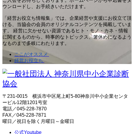
ご入会をお待ちしております。ホームページから申込書をダ
ウンロードし、お手続きいただけます。
「経営お役立ち情報集」では、企業経営や支援にお役立て頂
ける、当協会の会員のオリジナルコンテンツを掲載していま
す。 経営に欠かせない資源であるヒト・モノ・カネ・情報
に関するものから、時事的なトピックス、箸休めになるよう
なものまで多岐にわたります。
ここがオススメ
経営お役立ち
〒231-0015 横浜市中区尾上町5-80神奈川中小企業センタ
ービル12階1201号室
電話／045-228-7870
FAX／045-228-7871
曜日／祝日を除く月曜日～金曜日
公式Youtube